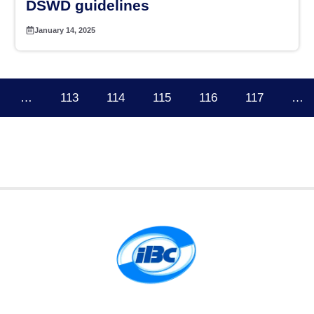
DSWD guidelines
January 14, 2025
…
113
114
115
116
117
…