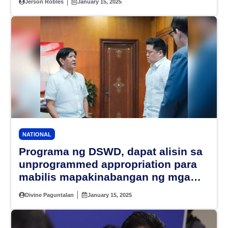
Jerson Robles
January 15, 2025
NATIONAL
Programa ng DSWD, dapat alisin sa
unprogrammed appropriation para
mabilis mapakinabangan ng mga
Pilipino – PBBM
Divine Paguntalan
January 15, 2025