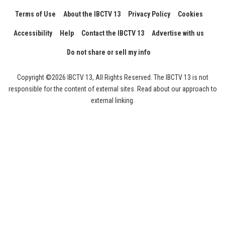
Terms of Use
About the IBCTV 13
Privacy Policy
Cookies
Accessibility
Help
Contact the IBCTV 13
Advertise with us
Do not share or sell my info
Copyright ©2026 IBCTV 13, All Rights Reserved. The IBCTV 13 is not
responsible for the content of external sites. Read about our approach to
external linking.