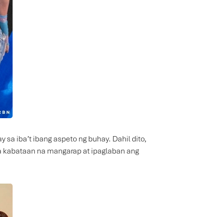
a iba’t ibang aspeto ng buhay. Dahil dito,
ga kabataan na mangarap at ipaglaban ang