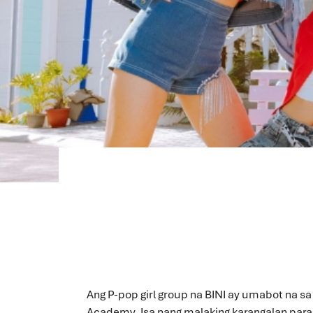
Ang P-pop girl group na BINI ay umabot na sa
Academy. Isa nang malaking karangalan para 