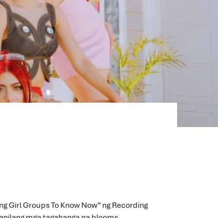
sing Girl Groups To Know Now” ng Recording
 kanilang mga tagahanga na blooms.