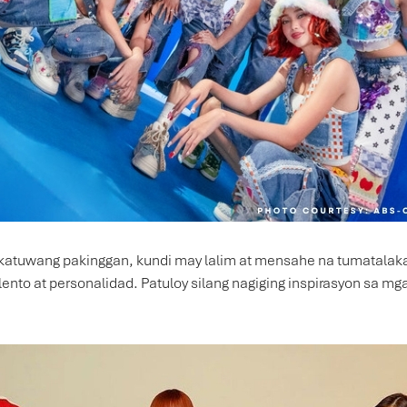
katuwang pakinggan, kundi may lalim at mensahe na tumatalakay s
nto at personalidad. Patuloy silang nagiging inspirasyon sa m