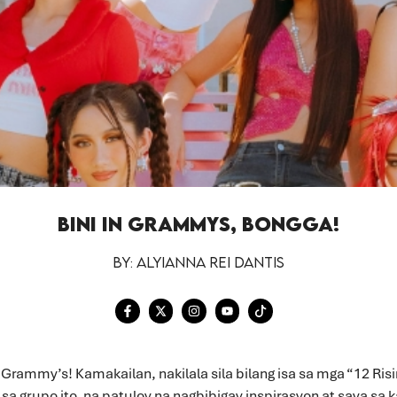
BINI IN GRAMMYS, BONGGA!
By: Alyianna Rei Dantis
 Grammy’s! Kamakailan, nakilala sila bilang isa sa mga “12 Ri
sa grupo ito, na patuloy na nagbibigay inspirasyon at saya sa