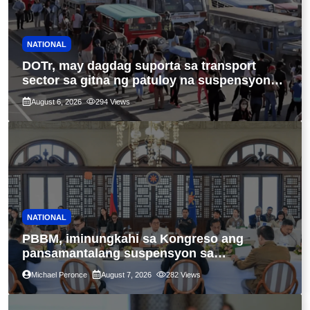
NATIONAL
DOTr, may dagdag suporta sa transport
sector sa gitna ng patuloy na suspensyon
ng taas-pasahe
August 6, 2026
294
Views
NATIONAL
PBBM, iminungkahi sa Kongreso ang
pansamantalang suspensyon sa
pagpapatupad ng Real Property Valuation
Michael Peronce
August 7, 2026
282
Views
and Assessment Reform Act