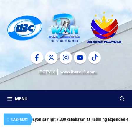
Skip
to
content
IBCTV13
www.ibctv13.com
MENU
ng konstruksyon sa higit 7,300 kabahayan sa ilalim ng Expanded 4PH, posib
FLASH NEWS