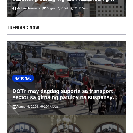
2.3% GDP dulot ng Middle East war,
Michael Peronce
August 7, 2026
218
Views
pagkaantala ng public construction
TRENDING NOW
NATIONAL
DOTr, may dagdag suporta sa transport
sector sa gitna ng patuloy na suspensyon
ng taas-pasahe
August 6, 2026
294
Views