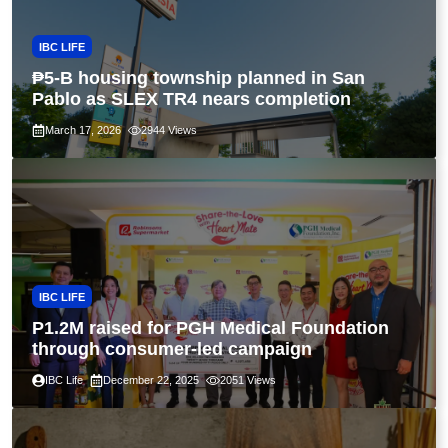
IBC LIFE
₱5-B housing township planned in San
Pablo as SLEX TR4 nears completion
March 17, 2026
2944
Views
IBC LIFE
P1.2M raised for PGH Medical Foundation
through consumer-led campaign
IBC Life
December 22, 2025
2051
Views