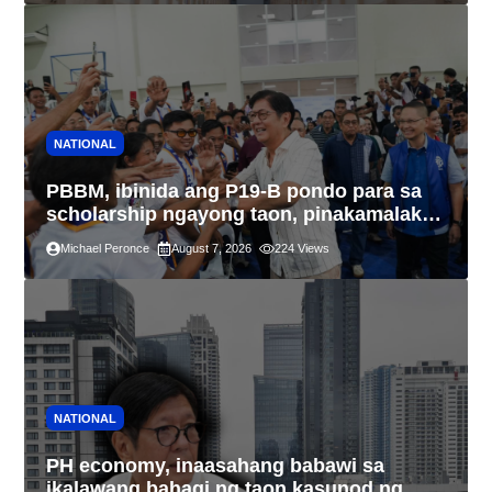
NATIONAL
PBBM, ibinida ang P19-B pondo para sa
scholarship ngayong taon, pinakamalaki
sa kasaysayan ng TESDA
Michael Peronce
August 7, 2026
224
Views
NATIONAL
PH economy, inaasahang babawi sa
ikalawang bahagi ng taon kasunod ng