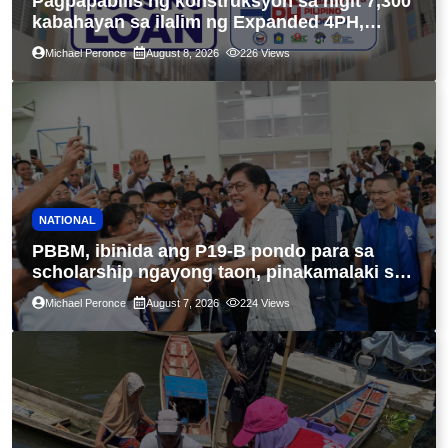
Pagpapabilis ng konstruksyon sa higit 7,300
kabahayan sa ilalim ng Expanded 4PH,
posible na sa pagtutulungan ng Pag-IBIG at
Michael Peronce
August 8, 2026
226
Views
P.A. Alvarez
NATIONAL
PBBM, ibinida ang P19-B pondo para sa
scholarship ngayong taon, pinakamalaki sa
kasaysayan ng TESDA
Michael Peronce
August 7, 2026
224
Views