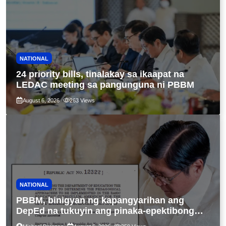
NATIONAL
24 priority bills, tinalakay sa ikaapat na
LEDAC meeting sa pangunguna ni PBBM
August 6, 2026
263
Views
NATIONAL
PBBM, binigyan ng kapangyarihan ang
DepEd na tukuyin ang pinaka-epektibong
paraan ng pagtuturo sa K-12