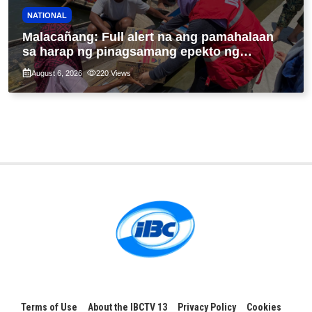
NATIONAL
Malacañang: Full alert na ang pamahalaan
sa harap ng pinagsamang epekto ng
Bagyong Maymay at habagat
August 6, 2026
220
Views
Terms of Use
About the IBCTV 13
Privacy Policy
Cookies