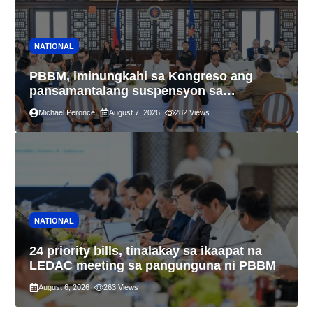
NATIONAL
PBBM, iminungkahi sa Kongreso ang
pansamantalang suspensyon sa
pagpapatupad ng Real Property Valuation
Michael Peronce
August 7, 2026
282
Views
and Assessment Reform Act
NATIONAL
24 priority bills, tinalakay sa ikaapat na
LEDAC meeting sa pangunguna ni PBBM
August 6, 2026
263
Views