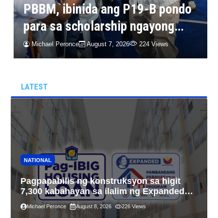
PBBM, ibinida ang P19-B pondo
para sa scholarship ngayong
taon, pinakamalaki sa
Michael Peronce
August 7, 2026
224 Views
kasaysayan ng TESDA
LATEST
NATIONAL
Pagpapabilis ng konstruksyon sa higit
7,300 kabahayan sa ilalim ng Expanded
4PH, posible na sa pagtutulungan ng Pag-
Michael Peronce
August 8, 2026
226
Views
IBIG at P.A. Alvarez