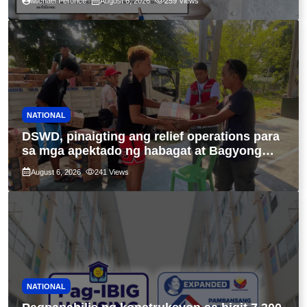
Michael Peronce
August 6, 2026
259
Views
NATIONAL
DSWD, pinaigting ang relief operations para
sa mga apektado ng habagat at Bagyong
Luis, Maymay
August 6, 2026
241
Views
NATIONAL