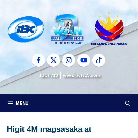
Skip
to
content
IBCTV13
www.ibctv13.com
MENU
Higit 4M magsasaka at