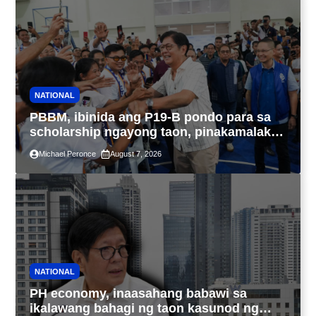
NATIONAL
PBBM, ibinida ang P19-B pondo para sa
scholarship ngayong taon, pinakamalaki
sa kasaysayan ng TESDA
Michael Peronce
August 7, 2026
NATIONAL
PH economy, inaasahang babawi sa
ikalawang bahagi ng taon kasunod ng