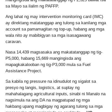
sa Mayo sa ilalim ng PAFFP.
Ang lahat ng may intervention monitoring card (IMC)
ay direktang matatanggap ang tulong sa kanilang mga
account sa pamamagitan ng top-up, habang ang mga
wala nito ay mabibigyan sa mga isasagawang
caravan.
Nasa 14,439 magsasaka ang makatatanggap ng tig-
P5,000, habang 15,669 mangingisda ang
mapagkakalooban ng tig-P3,000 mula sa Fuel
Assistance Project.
Sa kabila ng pressure na idinudulot ng sigalot sa
presyo ng langis, logistics, at suplay ng
mahahalagang agricultural inputs, sinabi ni Manalo na
nagsimula na ang DA na magpatupad ng mga
hakbang upang magbigay ng agarang tulong sa mga