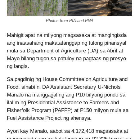
Photos from PIA and PNA
Mahigit apat na milyong magsasaka at mangingisda
ang inaasahang makatatanggap ng tulong pinansyal
mula sa Department of Agriculture (DA) sa Abril at
Mayo bilang tugon sa patuloy na pagtaas ng presyo
ng langis.
Sa pagdinig ng House Committee on Agriculture and
Food, sinabi ni DA Assistant Secretary U-Nichols
Manalo na manggagaling ang P10 bilyong pondo sa
ilalim ng Presidential Assistance to Farmers and
Fisherfolk Program (PAFFP) at P150 milyon mula sa
Fuel Assistance Project ng ahensya.
Ayon kay Manalo, aabot sa 4,172,418 magsasaka at
mangingisda ang makatatanggap ng P2,325 bawat isa