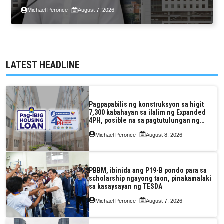
2.3% GDP dulot ng Middle East war,
Michael Peronce
August 7, 2026
pagkaantala ng public construction
LATEST HEADLINE
Pagpapabilis ng konstruksyon sa higit
7,300 kabahayan sa ilalim ng Expanded
4PH, posible na sa pagtutulungan ng
Pag-IBIG at P.A. Alvarez
Michael Peronce
August 8, 2026
PBBM, ibinida ang P19-B pondo para sa
scholarship ngayong taon, pinakamalaki
sa kasaysayan ng TESDA
Michael Peronce
August 7, 2026