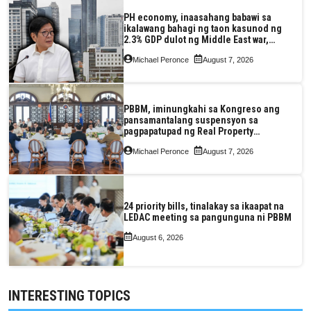
PH economy, inaasahang babawi sa
ikalawang bahagi ng taon kasunod ng
2.3% GDP dulot ng Middle East war,
pagkaantala ng public construction
Michael Peronce
August 7, 2026
PBBM, iminungkahi sa Kongreso ang
pansamantalang suspensyon sa
pagpapatupad ng Real Property
Valuation and Assessment Reform Act
Michael Peronce
August 7, 2026
24 priority bills, tinalakay sa ikaapat na
LEDAC meeting sa pangunguna ni PBBM
August 6, 2026
INTERESTING TOPICS