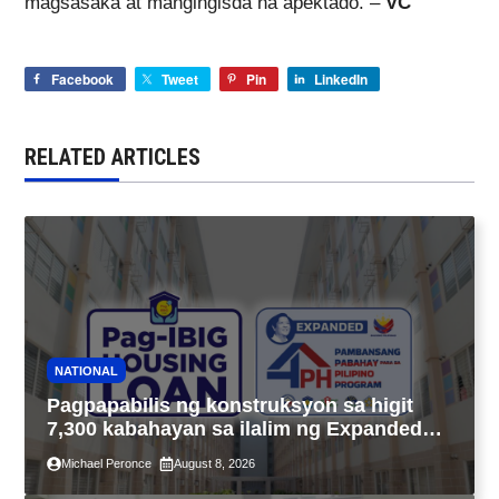
magsasaka at mangingisda na apektado. –
VC
Facebook
Tweet
Pin
LinkedIn
RELATED ARTICLES
NATIONAL
Pagpapabilis ng konstruksyon sa higit
7,300 kabahayan sa ilalim ng Expanded
4PH, posible na sa pagtutulungan ng Pag-
Michael Peronce
August 8, 2026
IBIG at P.A. Alvarez