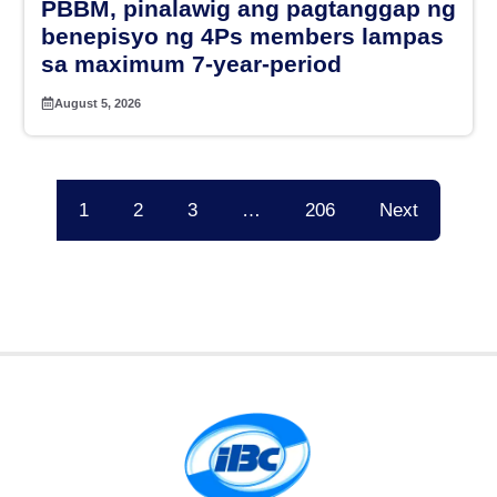
PBBM, pinalawig ang pagtanggap ng
benepisyo ng 4Ps members lampas
sa maximum 7-year-period
August 5, 2026
1
2
3
…
206
Next