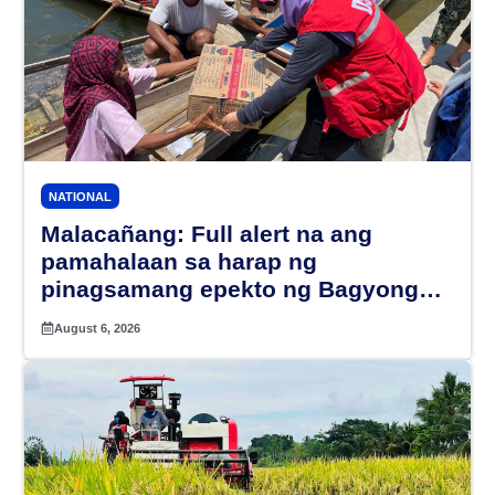
NATIONAL
Malacañang: Full alert na ang
pamahalaan sa harap ng
pinagsamang epekto ng Bagyong
Maymay at habagat
August 6, 2026