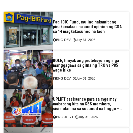
Pag-IBIG Fund, muling nakamit ang
pinakamataas na audit opinion ng COA
sa 14 magkakasunod na taon
BNG DEV
July 31, 2026
DOLE, tiniyak ang proteksyon ng mga
manggagawa sa gitna ng TRO vs P85
wage hike
BNG DEV
July 31, 2026
UPLIFT assistance para sa mga may
mababang kita na SSS members,
sisimulan na sa susunod na linggo –
DSWD
BNG JOSH
July 31, 2026