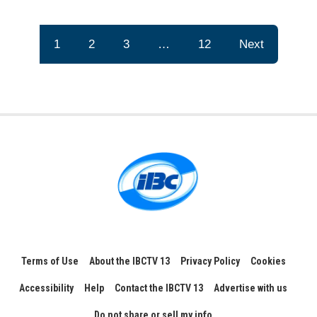
1
2
3
…
12
Next
Terms of Use
About the IBCTV 13
Privacy Policy
Cookies
Accessibility
Help
Contact the IBCTV 13
Advertise with us
Do not share or sell my info