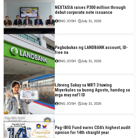
NEXTASIA raises P300 million through
debut corporate note issuance
BNG JOSH
July 31, 2026
Pagbubukas ng LANDBANK account, ID-
free na
BNG JOSH
July 31, 2026
Libreng Sakay sa MRT-3 tuwing
Miyerkules sa buong Agosto, handog sa
mga may nat’l ID
BNG JOSH
July 31, 2026
Pag-IBIG Fund earns COA’s highest audit
opinion for 14th straight year