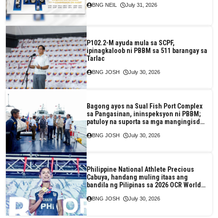
BNG NEIL
July 31, 2026
P102.2-M ayuda mula sa SCPF,
ipinagkaloob ni PBBM sa 511 barangay sa
Tarlac
BNG JOSH
July 30, 2026
Bagong ayos na Sual Fish Port Complex
sa Pangasinan, ininspeksyon ni PBBM;
patuloy na suporta sa mga mangingisda,
ipinangako
BNG JOSH
July 30, 2026
Philippine National Athlete Precious
Cabuya, handang muling itaas ang
bandila ng Pilipinas sa 2026 OCR World
Championships
BNG JOSH
July 30, 2026