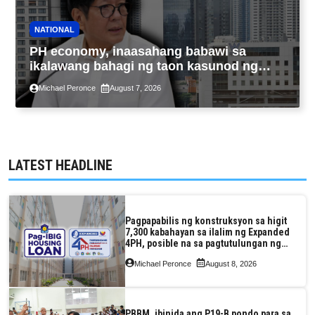
NATIONAL
PH economy, inaasahang babawi sa
ikalawang bahagi ng taon kasunod ng
2.3% GDP dulot ng Middle East war,
Michael Peronce
August 7, 2026
pagkaantala ng public construction
LATEST HEADLINE
Pagpapabilis ng konstruksyon sa higit
7,300 kabahayan sa ilalim ng Expanded
4PH, posible na sa pagtutulungan ng
Pag-IBIG at P.A. Alvarez
Michael Peronce
August 8, 2026
PBBM, ibinida ang P19-B pondo para sa