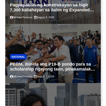
Pagpapabilis ng konstruksyon sa higit
7,300 kabahayan sa ilalim ng Expanded
4PH, posible na sa pagtutulungan ng Pag-
Michael Peronce
August 8, 2026
IBIG at P.A. Alvarez
NATIONAL
PBBM, ibinida ang P19-B pondo para sa
scholarship ngayong taon, pinakamalaki
sa kasaysayan ng TESDA
Michael Peronce
August 7, 2026