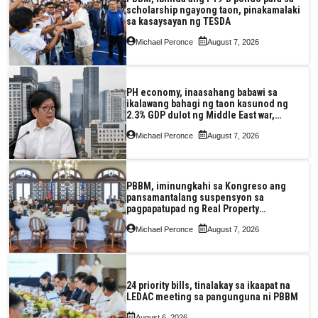
scholarship ngayong taon, pinakamalaki
sa kasaysayan ng TESDA
Michael Peronce
August 7, 2026
PH economy, inaasahang babawi sa
ikalawang bahagi ng taon kasunod ng
2.3% GDP dulot ng Middle East war,
pagkaantala ng public construction
Michael Peronce
August 7, 2026
PBBM, iminungkahi sa Kongreso ang
pansamantalang suspensyon sa
pagpapatupad ng Real Property
Valuation and Assessment Reform Act
Michael Peronce
August 7, 2026
24 priority bills, tinalakay sa ikaapat na
LEDAC meeting sa pangunguna ni PBBM
August 6, 2026