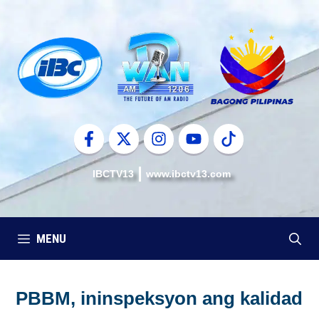
Skip
to
content
IBCTV13
www.ibctv13.com
MENU
PBBM, ininspeksyon ang kalidad