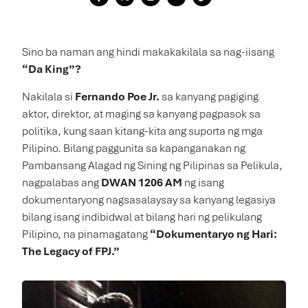
Sino ba naman ang hindi makakakilala sa nag-iisang
“Da King”?
Nakilala si
Fernando Poe Jr.
sa kanyang pagiging
aktor, direktor, at maging sa kanyang pagpasok sa
politika, kung saan kitang-kita ang suporta ng mga
Pilipino. Bilang paggunita sa kapanganakan ng
Pambansang Alagad ng Sining ng Pilipinas sa Pelikula,
nagpalabas ang
DWAN 1206 AM
ng isang
dokumentaryong nagsasalaysay sa kanyang legasiya
bilang isang indibidwal at bilang hari ng pelikulang
Pilipino, na pinamagatang
“Dokumentaryo ng Hari:
The Legacy of FPJ.”