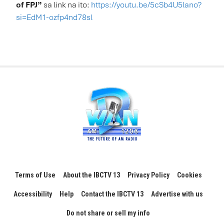
of FPJ”
sa link na ito:
https://youtu.be/5cSb4U5lano?
si=EdM1-ozfp4nd78sl
Terms of Use
About the IBCTV 13
Privacy Policy
Cookies
Accessibility
Help
Contact the IBCTV 13
Advertise with us
Do not share or sell my info