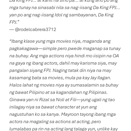
Da King FPJ… at kahit na sino pa… at kung ano po ang
mga tunay na sinasabi nila sa nag-iisang Da King FPJ…
yan po ang nag-iisang Idol ng sambayanan, Da King
FPJ.”
— @rodelcabrera3712
“Ibang klase yung mga movies niya, maganda ang
pagkakagawa—simple pero pwede maganap sa tunay
na buhay. Ang mga actions niya hindi mo iisipin na OA
na gaya ng ibang actors, dahil may karisma siya, may
pangalan siyang FPJ. Naging tatak din niya na may
kasamang bata sa movies, mula pa kay Jay Ilagan.
Halos lahat ng movies niya ay sumasalamin sa buhay
ng bawat Pilipino at sa kagandahan ng Pilipinas.
Ginawa yan ni Rizal sa Noli at Fili—yung ugali ng tao
inilagay niya sa bawat character at yun ang
nagustuhan ko sa kanya. Mayroon tayong ibang mga
actors na magaling sa actions at acting, pero
lumalabas pa rin na acting lang talaga yun, unlike kay