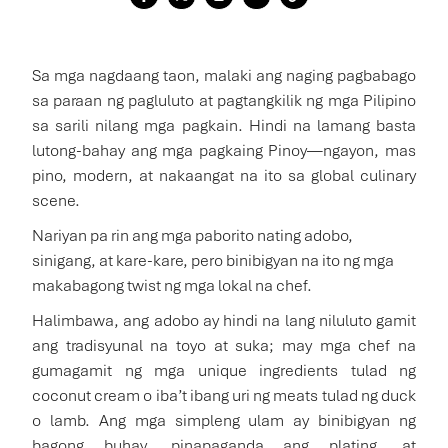
Sa mga nagdaang taon, malaki ang naging pagbabago
sa paraan ng pagluluto at pagtangkilik ng mga Pilipino
sa sarili nilang mga pagkain. Hindi na lamang basta
lutong-bahay ang mga pagkaing Pinoy—ngayon, mas
pino, modern, at nakaangat na ito sa global culinary
scene.
Nariyan pa rin ang mga paborito nating adobo,
sinigang, at kare-kare, pero binibigyan na ito ng mga
makabagong twist ng mga lokal na chef.
Halimbawa, ang adobo ay hindi na lang niluluto gamit
ang tradisyunal na toyo at suka; may mga chef na
gumagamit ng mga unique ingredients tulad ng
coconut cream o iba’t ibang uri ng meats tulad ng duck
o lamb. Ang mga simpleng ulam ay binibigyan ng
bagong buhay, pinapaganda ang plating, at