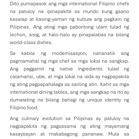
Dito pumapasok ang mga international Filipino chefs
na patuloy na ipinapakita sa mundo kung gaano
kasarap at kasing-yaman ng kultura ang pagkain ng
Pilipinas. Ang ating mga paboritong ulam tulad ng
lechon, sisig, at halo-halo ay pinapalabas na bilang
world-class dishes.
Sa kabila ng modernisasyon, nananatili ang
pagmamahal ng mga chef sa mga lokal na sangkap.
Ang paggamit ng native ingredients tulad ng
calamansi, ube, at mga lokal na isda ay nagpapakita
ng ating pagpapahalaga sa sariling atin. Kahit sa mga
international dining tables, ang mga sangkap na ito ay
dumarating na bilang bahagi ng unique identity ng
Filipino food.
Ang culinary evolution sa Pilipinas ay patuloy na
nagpapakita ng pagsasama ng ating mayamang
kasaysayan at makabagong pananaw. Mula sa