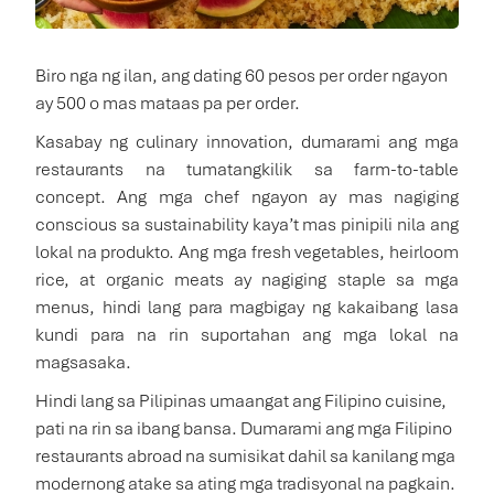
Biro nga ng ilan, ang dating 60 pesos per order ngayon
ay 500 o mas mataas pa per order.
Kasabay ng culinary innovation, dumarami ang mga
restaurants na tumatangkilik sa farm-to-table
concept. Ang mga chef ngayon ay mas nagiging
conscious sa sustainability kaya’t mas pinipili nila ang
lokal na produkto. Ang mga fresh vegetables, heirloom
rice, at organic meats ay nagiging staple sa mga
menus, hindi lang para magbigay ng kakaibang lasa
kundi para na rin suportahan ang mga lokal na
magsasaka.
Hindi lang sa Pilipinas umaangat ang Filipino cuisine,
pati na rin sa ibang bansa. Dumarami ang mga Filipino
restaurants abroad na sumisikat dahil sa kanilang mga
modernong atake sa ating mga tradisyonal na pagkain.