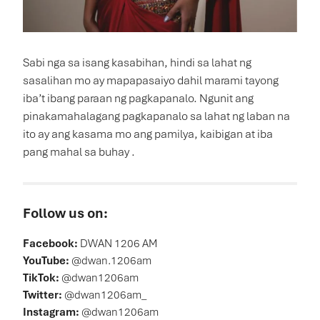
Sabi nga sa isang kasabihan, hindi sa lahat ng
sasalihan mo ay mapapasaiyo dahil marami tayong
iba’t ibang paraan ng pagkapanalo. Ngunit ang
pinakamahalagang pagkapanalo sa lahat ng laban na
ito ay ang kasama mo ang pamilya, kaibigan at iba
pang mahal sa buhay .
Follow us on:
Facebook:
DWAN 1206 AM
YouTube:
@dwan.1206am
TikTok:
@dwan1206am
Twitter:
@dwan1206am_
Instagram:
@dwan1206am