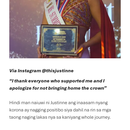
Via Instagram @thisjustinne
“I thank everyone who supported me and I
apologize for not bringing home the crown”
Hindi man naiuwi ni Justinne ang inaasam nyang
korona ay nagging positibo siya dahil na rin sa mga
taong naging lakas nya sa kaniyang whole journey.