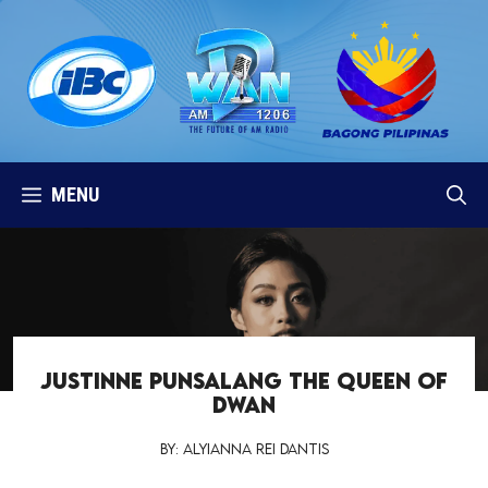
Skip
to
content
MENU
Justinne Punsalang the Queen of
DWAN
By: Alyianna Rei Dantis