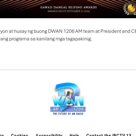
syon at husay ng buong DWAN 1206 AM team at President and CEO 
hang programa sa kanilang mga tagapakinig.
cy
Cookies
Accessibility
Help
Contact the IBCTV 13