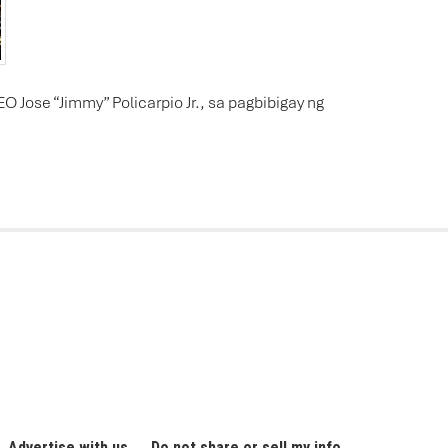
Jose “Jimmy” Policarpio Jr., sa pagbibigay ng
Advertise with us
Do not share or sell my info