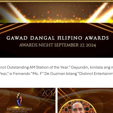
t Outstanding AM Station of the Year.” Gayundin, kinilala ang m
 Year,” si Fernando “Ms. F” De Guzman bilang “Distinct Entertainm