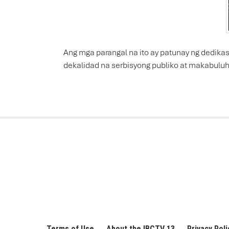
Ang mga parangal na ito ay patunay ng dedika
dekalidad na serbisyong publiko at makabulu
Terms of Use
About the IBCTV 13
Privacy Poli