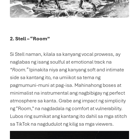
2. Stell – “Room”
Si Stell naman, kilala sa kanyang vocal prowess, ay
naglabas ng isang soulful at emotional track na
“Room.”
Ipinakita niya ang kanyang soft and intimate
side sa kantang ito, na umiikot sa tema ng
pagmumuni-muni at pag-isa. Mahinahong boses at
minimalist na instrumental ang nagbibigay ng perfect
atmosphere sa kanta. Grabe ang impact ng simplicity
ng “Room,” na nagdadala ng comfort at vulnerability.
Lubos ring sumikat ang kantang ito dahil sa mga stitch
sa TikTok na nagdudulot ng kilig sa mga viewers.