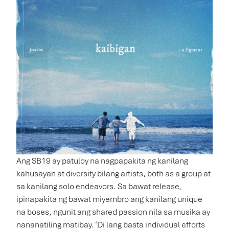
Ang SB19 ay patuloy na nagpapakita ng kanilang
kahusayan at diversity bilang artists, both as a group at
sa kanilang solo endeavors. Sa bawat release,
ipinapakita ng bawat miyembro ang kanilang unique
na boses, ngunit ang shared passion nila sa musika ay
nananatiling matibay. ‘Di lang basta individual efforts