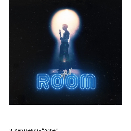
3. Ken (Felip) – “Ache
“