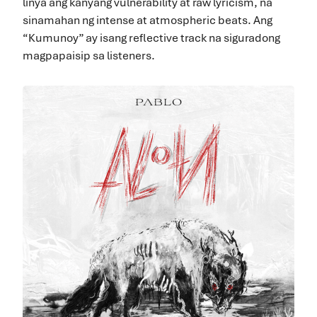
linya ang kanyang vulnerability at raw lyricism, na
sinamahan ng intense at atmospheric beats. Ang
“Kumunoy” ay isang reflective track na siguradong
magpapaisip sa listeners.