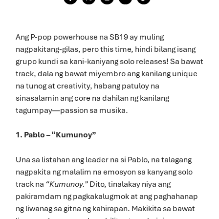
Ang P-pop powerhouse na SB19 ay muling
nagpakitang-gilas, pero this time, hindi bilang isang
grupo kundi sa kani-kaniyang solo releases! Sa bawat
track, dala ng bawat miyembro ang kanilang unique
na tunog at creativity, habang patuloy na
sinasalamin ang core na dahilan ng kanilang
tagumpay—passion sa musika.
1. Pablo – “Kumunoy”
Una sa listahan ang leader na si Pablo, na talagang
nagpakita ng malalim na emosyon sa kanyang solo
track na
“Kumunoy.”
Dito, tinalakay niya ang
pakiramdam ng pagkakalugmok at ang paghahanap
ng liwanag sa gitna ng kahirapan. Makikita sa bawat