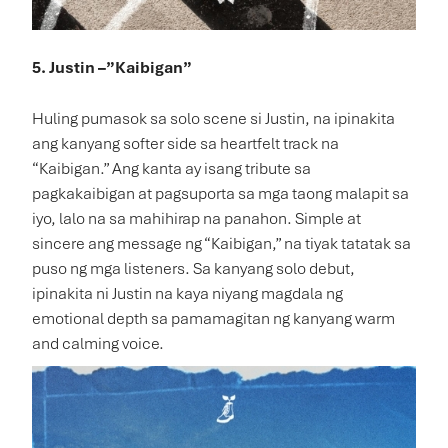
5. Justin –”Kaibigan”
Huling pumasok sa solo scene si Justin, na ipinakita
ang kanyang softer side sa heartfelt track na
“Kaibigan.” Ang kanta ay isang tribute sa
pagkakaibigan at pagsuporta sa mga taong malapit sa
iyo, lalo na sa mahihirap na panahon. Simple at
sincere ang message ng “Kaibigan,” na tiyak tatatak sa
puso ng mga listeners. Sa kanyang solo debut,
ipinakita ni Justin na kaya niyang magdala ng
emotional depth sa pamamagitan ng kanyang warm
and calming voice.