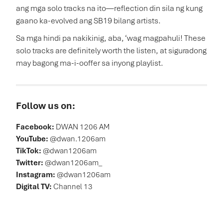
ang mga solo tracks na ito—reflection din sila ng kung
gaano ka-evolved ang SB19 bilang artists.
Sa mga hindi pa nakikinig, aba, ‘wag magpahuli! These
solo tracks are definitely worth the listen, at siguradong
may bagong ma-i-ooffer sa inyong playlist.
Follow us on:
Facebook:
DWAN 1206 AM
YouTube:
@dwan.1206am
TikTok:
@dwan1206am
Twitter:
@dwan1206am_
Instagram:
@dwan1206am
Digital TV:
Channel 13