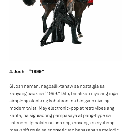
4. Josh – “1999”
Si Josh naman, nagbalik-tanaw sa nostalgia sa
kanyang track na “1999.” Dito, binalikan niya ang mga
simpleng alaala ng kabataan, na binigyan niya ng
modern twist. May electronic-pop at retro vibes ang
kanta, na siguradong pampasaya at pang-hype sa
listeners. Ipinakita ni Josh ang kanyang kakayahang
mag-shift mula sa energetic rap hanggang sa melodic