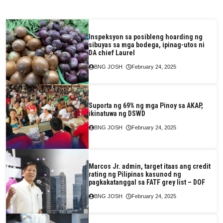
Inspeksyon sa posibleng hoarding ng
sibuyas sa mga bodega, ipinag-utos ni
DA chief Laurel
BNG JOSH
February 24, 2025
Suporta ng 69% ng mga Pinoy sa AKAP,
ikinatuwa ng DSWD
BNG JOSH
February 24, 2025
Marcos Jr. admin, target itaas ang credit
rating ng Pilipinas kasunod ng
pagkakatanggal sa FATF grey list – DOF
BNG JOSH
February 24, 2025