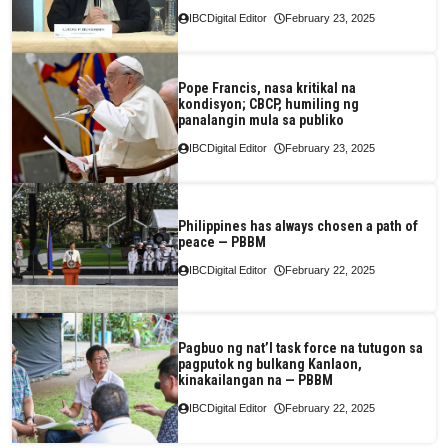
IBCDigital Editor
February 23, 2025
Pope Francis, nasa kritikal na
kondisyon; CBCP, humiling ng
panalangin mula sa publiko
IBCDigital Editor
February 23, 2025
Philippines has always chosen a path of
peace — PBBM
IBCDigital Editor
February 22, 2025
Pagbuo ng nat’l task force na tutugon sa
pagputok ng bulkang Kanlaon,
kinakailangan na — PBBM
IBCDigital Editor
February 22, 2025