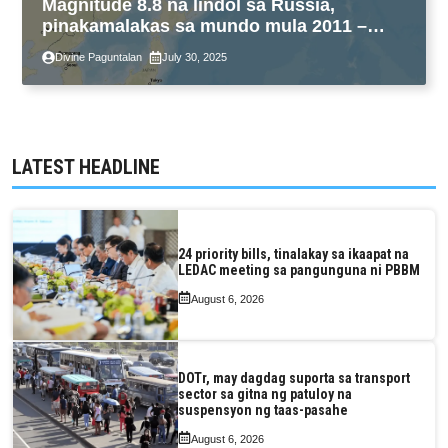
Magnitude 8.8 na lindol sa Russia,
pinakamalakas sa mundo mula 2011 –
USGS
Divine Paguntalan
July 30, 2025
LATEST HEADLINE
24 priority bills, tinalakay sa ikaapat na
LEDAC meeting sa pangunguna ni PBBM
August 6, 2026
DOTr, may dagdag suporta sa transport
sector sa gitna ng patuloy na
suspensyon ng taas-pasahe
August 6, 2026