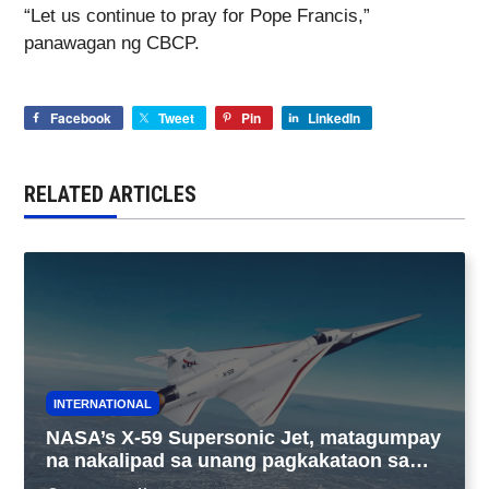
“Let us continue to pray for Pope Francis,”
panawagan ng CBCP.
Facebook
Tweet
Pin
LinkedIn
RELATED ARTICLES
INTERNATIONAL
NASA’s X-59 Supersonic Jet, matagumpay
na nakalipad sa unang pagkakataon sa
California