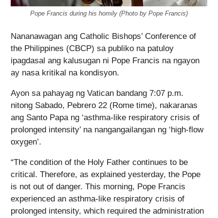
Pope Francis during his homily (Photo by Pope Francis)
Nananawagan ang Catholic Bishops’ Conference of
the Philippines (CBCP) sa publiko na patuloy
ipagdasal ang kalusugan ni Pope Francis na ngayon
ay nasa kritikal na kondisyon.
Ayon sa pahayag ng Vatican bandang 7:07 p.m.
nitong Sabado, Pebrero 22 (Rome time), nakaranas
ang Santo Papa ng ‘asthma-like respiratory crisis of
prolonged intensity’ na nangangailangan ng ‘high-flow
oxygen’.
“The condition of the Holy Father continues to be
critical. Therefore, as explained yesterday, the Pope
is not out of danger. This morning, Pope Francis
experienced an asthma-like respiratory crisis of
prolonged intensity, which required the administration