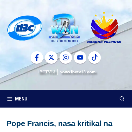
Skip
to
content
IBCTV13
www.ibctv13.com
MENU
Pope Francis, nasa kritikal na