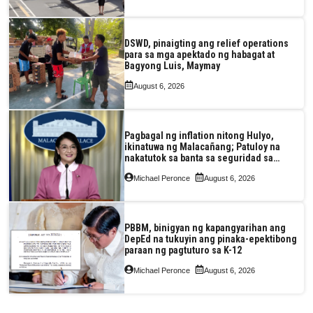
DSWD, pinaigting ang relief operations
para sa mga apektado ng habagat at
Bagyong Luis, Maymay
August 6, 2026
Pagbagal ng inflation nitong Hulyo,
ikinatuwa ng Malacañang; Patuloy na
nakatutok sa banta sa seguridad sa
pagkain, enerhiya
Michael Peronce
August 6, 2026
PBBM, binigyan ng kapangyarihan ang
DepEd na tukuyin ang pinaka-epektibong
paraan ng pagtuturo sa K-12
Michael Peronce
August 6, 2026