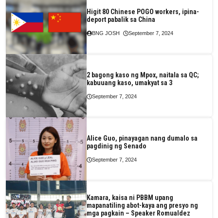
Higit 80 Chinese POGO workers, ipina-
deport pabalik sa China
BNG JOSH
September 7, 2024
2 bagong kaso ng Mpox, naitala sa QC;
kabuuang kaso, umakyat sa 3
September 7, 2024
Alice Guo, pinayagan nang dumalo sa
pagdinig ng Senado
September 7, 2024
Kamara, kaisa ni PBBM upang
mapanatiling abot-kaya ang presyo ng
mga pagkain – Speaker Romualdez