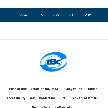
…
234
235
236
237
238
…
Terms of Use
About the IBCTV 13
Privacy Policy
Cookies
Accessibility
Help
Contact the IBCTV 13
Advertise with us
Do not share or sell my info