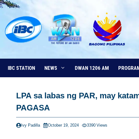
Skip
to
content
IBC STATION
NEWS
DWAN 1206 AM
PROGRA
LPA sa labas ng PAR, may kata
PAGASA
Ivy Padilla
October 19, 2024
3390
Views