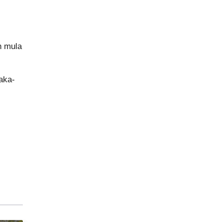
n mula
aka-