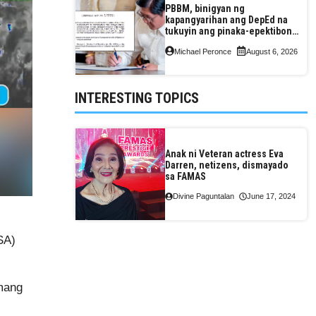
PBBM, binigyan ng
kapangyarihan ang DepEd na
tukuyin ang pinaka-epektibong
paraan ng pagtuturo sa K-12
Michael Peronce
August 6, 2026
INTERESTING TOPICS
Anak ni Veteran actress Eva
Darren, netizens, dismayado
sa FAMAS
Divine Paguntalan
June 17, 2024
SA)
amang