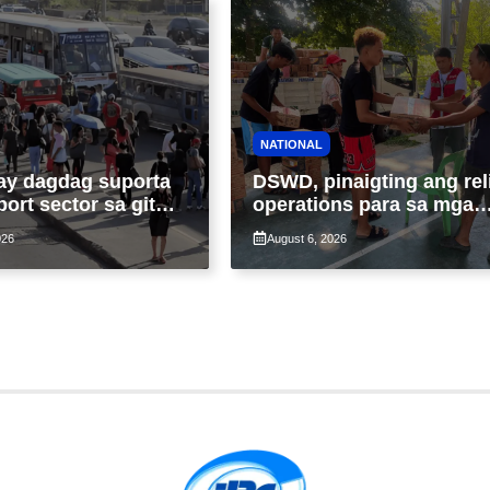
NATIONAL
ay dagdag suporta
DSWD, pinaigting ang rel
port sector sa gitna
operations para sa mga
loy na suspensyon
apektado ng habagat at
026
August 6, 2026
-pasahe
Bagyong Luis, Maymay