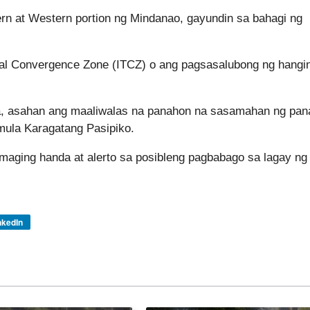
rn at Western portion ng Mindanao, gayundin sa bahagi ng
opical Convergence Zone (ITCZ) o ang pagsasalubong ng hangi
sa, asahan ang maaliwalas na panahon na sasamahan ng pan
n mula Karagatang Pasipiko.
 maging handa at alerto sa posibleng pagbabago sa lagay ng
nkedIn