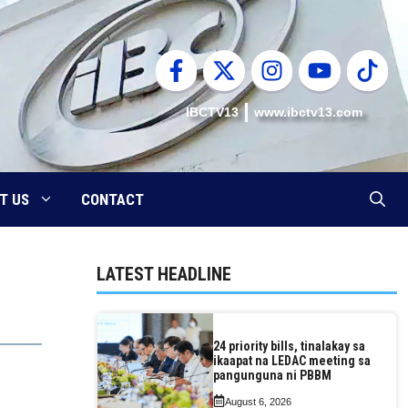
IBCTV13
www.ibctv13.com
T US
CONTACT
LATEST HEADLINE
24 priority bills, tinalakay sa
ikaapat na LEDAC meeting sa
pangunguna ni PBBM
August 6, 2026