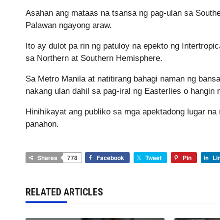
Asahan ang mataas na tsansa ng pag-ulan sa Southe
Palawan ngayong araw.
Ito ay dulot pa rin ng patuloy na epekto ng Intertr
sa Northern at Southern Hemisphere.
Sa Metro Manila at natitirang bahagi naman ng ban
nakang ulan dahil sa pag-iral ng Easterlies o hangi
Hinihikayat ang publiko sa mga apektadong lugar na
panahon.
Shares
778
Facebook
Tweet
Pin
Li
RELATED ARTICLES