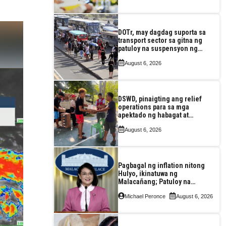
DOTr, may dagdag suporta sa
transport sector sa gitna ng
patuloy na suspensyon ng
taas-pasahe
August 6, 2026
DSWD, pinaigting ang relief
operations para sa mga
apektado ng habagat at
Bagyong Luis, Maymay
August 6, 2026
Pagbagal ng inflation nitong
Hulyo, ikinatuwa ng
Malacañang; Patuloy na
nakatutok sa banta sa
Michael Peronce
August 6, 2026
seguridad sa pagkain,
enerhiya