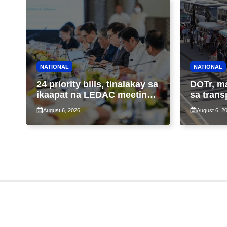
NATIONAL
NATIONAL
24 priority bills, tinalakay sa
DOTr, m
ikaapat na LEDAC meeting
sa trans
sa pangunguna ni PBBM
ng patu
August 6, 2026
August 6, 2
ng taas