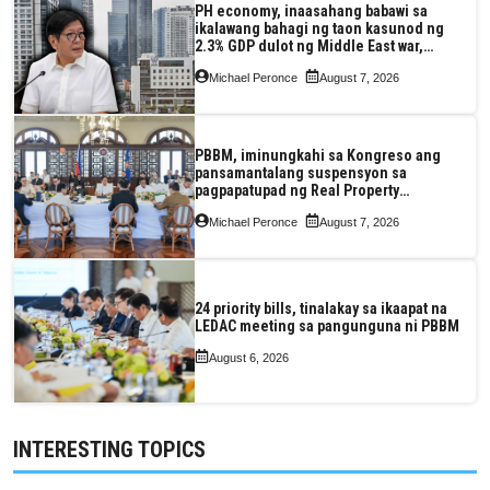
PH economy, inaasahang babawi sa
ikalawang bahagi ng taon kasunod ng
2.3% GDP dulot ng Middle East war,
pagkaantala ng public construction
Michael Peronce
August 7, 2026
PBBM, iminungkahi sa Kongreso ang
pansamantalang suspensyon sa
pagpapatupad ng Real Property
Valuation and Assessment Reform Act
Michael Peronce
August 7, 2026
24 priority bills, tinalakay sa ikaapat na
LEDAC meeting sa pangunguna ni PBBM
August 6, 2026
INTERESTING TOPICS