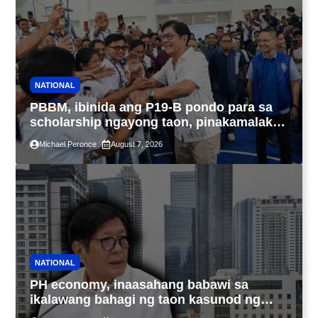
NATIONAL
PBBM, ibinida ang P19-B pondo para sa
scholarship ngayong taon, pinakamalaki
sa kasaysayan ng TESDA
Michael Peronce
August 7, 2026
NATIONAL
PH economy, inaasahang babawi sa
ikalawang bahagi ng taon kasunod ng
2.3% GDP dulot ng Middle East war,