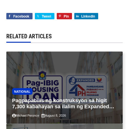
Facebook
Tweet
Pin
LinkedIn
RELATED ARTICLES
NATIONAL
Pagpapabilis ng konstruksyon sa higit
7,300 kabahayan sa ilalim ng Expanded
4PH, posible na sa pagtutulungan ng Pag-
Michael Peronce
August 8, 2026
IBIG at P.A. Alvarez