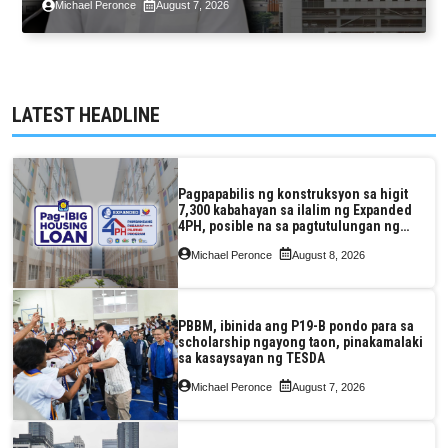
Michael Peronce
August 7, 2026
pagkaantala ng public construction
LATEST HEADLINE
Pagpapabilis ng konstruksyon sa higit
7,300 kabahayan sa ilalim ng Expanded
4PH, posible na sa pagtutulungan ng
Pag-IBIG at P.A. Alvarez
Michael Peronce
August 8, 2026
PBBM, ibinida ang P19-B pondo para sa
scholarship ngayong taon, pinakamalaki
sa kasaysayan ng TESDA
Michael Peronce
August 7, 2026