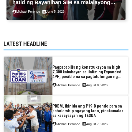
hatid ng Bayanihan SIM sa malalayong
komunidad sa Guimaras
Michael Peronce
June 5, 2026
LATEST HEADLINE
Pagpapabilis ng konstruksyon sa higit
7,300 kabahayan sa ilalim ng Expanded
4PH, posible na sa pagtutulungan ng
Pag-IBIG at P.A. Alvarez
Michael Peronce
August 8, 2026
PBBM, ibinida ang P19-B pondo para sa
scholarship ngayong taon, pinakamalaki
sa kasaysayan ng TESDA
Michael Peronce
August 7, 2026