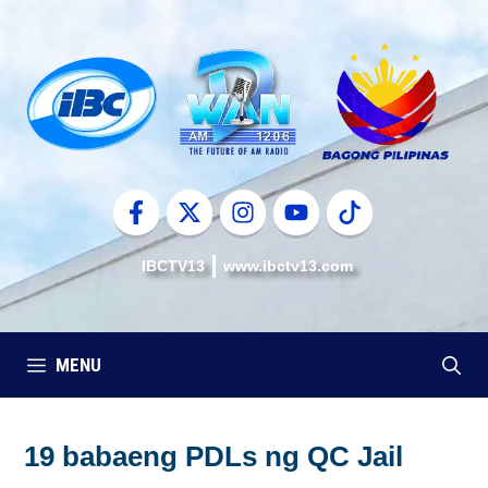
Skip
to
content
IBCTV13
www.ibctv13.com
MENU
19 babaeng PDLs ng QC Jail