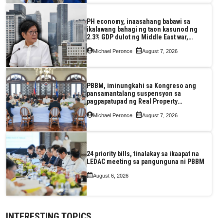
PH economy, inaasahang babawi sa
ikalawang bahagi ng taon kasunod ng
2.3% GDP dulot ng Middle East war,
pagkaantala ng public construction
Michael Peronce
August 7, 2026
PBBM, iminungkahi sa Kongreso ang
pansamantalang suspensyon sa
pagpapatupad ng Real Property
Valuation and Assessment Reform Act
Michael Peronce
August 7, 2026
24 priority bills, tinalakay sa ikaapat na
LEDAC meeting sa pangunguna ni PBBM
August 6, 2026
INTERESTING TOPICS