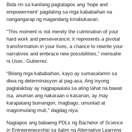
Bida rin sa kanilang pagtatapos ang ‘hope and
empowerment’ pagdating sa mga kababaihan na
nangangarap ng magandang kinabukasan.
“This moment is not merely the culmination of your
hard work and perseverance; it represents a pivotal
transformation in your lives, a chance to rewrite your
narratives and embrace new possibilities,” mensahe
ni Usec. Gutierrez.
“Bilang mga kababaihan, kayo ay sumasalamin sa
diwa ng determinasyon at pag-asa. Ang inyong
paglalakbay ay nagpapaalala sa ating lahat na bawat
isa, anuman ang nakaraan o kasarian, ay may
karapatang bumangon, magbago, umunlad at
magsimulang muli,” dagdag niya.
Nagtapos ang babaeng PDLs ng Bachelor of Science
in Entrepreneurship sa ilalim ng Alternative Learning