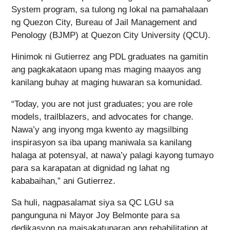
System program, sa tulong ng lokal na pamahalaan
ng Quezon City, Bureau of Jail Management and
Penology (BJMP) at Quezon City University (QCU).
Hinimok ni Gutierrez ang PDL graduates na gamitin
ang pagkakataon upang mas maging maayos ang
kanilang buhay at maging huwaran sa komunidad.
“Today, you are not just graduates; you are role
models, trailblazers, and advocates for change.
Nawa’y ang inyong mga kwento ay magsilbing
inspirasyon sa iba upang maniwala sa kanilang
halaga at potensyal, at nawa’y palagi kayong tumayo
para sa karapatan at dignidad ng lahat ng
kababaihan,” ani Gutierrez.
Sa huli, nagpasalamat siya sa QC LGU sa
pangunguna ni Mayor Joy Belmonte para sa
dedikasyon na maisakatuparan ang rehabilitation at