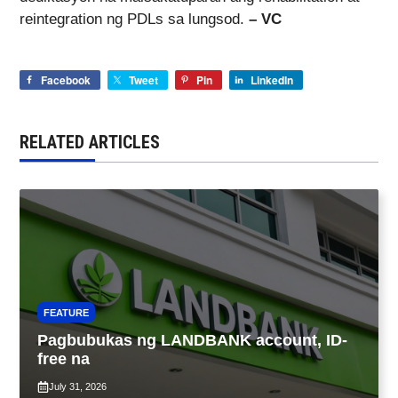
reintegration ng PDLs sa lungsod.
– VC
Facebook
Tweet
Pin
LinkedIn
RELATED ARTICLES
FEATURE
Pagbubukas ng LANDBANK account, ID-
free na
July 31, 2026