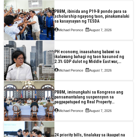
PBBM, ibinida ang P19-B pondo para sa
scholarship ngayong taon, pinakamalaki
sa kasaysayan ng TESDA
Michael Peronce
August 7, 2026
PH economy, inaasahang babawi sa
ikalawang bahagi ng taon kasunod ng
2.3% GDP dulot ng Middle East war,
pagkaantala ng public construction
Michael Peronce
August 7, 2026
PBBM, iminungkahi sa Kongreso ang
pansamantalang suspensyon sa
pagpapatupad ng Real Property
Valuation and Assessment Reform Act
Michael Peronce
August 7, 2026
24 priority bills, tinalakay sa ikaapat na