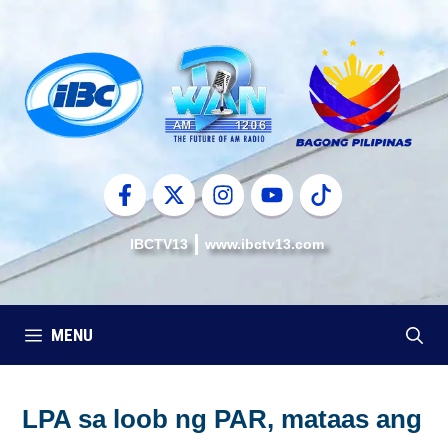
Skip
to
content
IBCTV13
www.ibctv13.com
MENU
LPA sa loob ng PAR, mataas ang