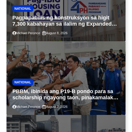
NATIONAL
Pagpapabilis ng konstruksyon sa higit
7,300 kabahayan sa ilalim ng Expanded
4PH, posible na sa pagtutulungan ng Pag-
Michael Peronce
August 8, 2026
IBIG at P.A. Alvarez
NATIONAL
PBBM, ibinida ang P19-B pondo para sa
scholarship ngayong taon, pinakamalaki
sa kasaysayan ng TESDA
Michael Peronce
August 7, 2026