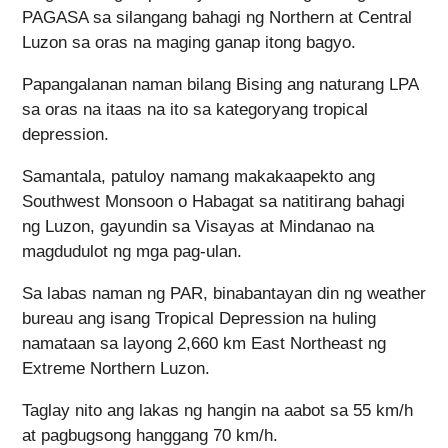
PAGASA sa silangang bahagi ng Northern at Central
Luzon sa oras na maging ganap itong bagyo.
Papangalanan naman bilang Bising ang naturang LPA
sa oras na itaas na ito sa kategoryang tropical
depression.
Samantala, patuloy namang makakaapekto ang
Southwest Monsoon o Habagat sa natitirang bahagi
ng Luzon, gayundin sa Visayas at Mindanao na
magdudulot ng mga pag-ulan.
Sa labas naman ng PAR, binabantayan din ng weather
bureau ang isang Tropical Depression na huling
namataan sa layong 2,660 km East Northeast ng
Extreme Northern Luzon.
Taglay nito ang lakas ng hangin na aabot sa 55 km/h
at pagbugsong hanggang 70 km/h.