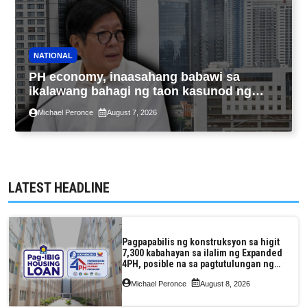
NATIONAL
PH economy, inaasahang babawi sa
ikalawang bahagi ng taon kasunod ng
2.3% GDP dulot ng Middle East war,
Michael Peronce
August 7, 2026
pagkaantala ng public construction
LATEST HEADLINE
Pagpapabilis ng konstruksyon sa higit
7,300 kabahayan sa ilalim ng Expanded
4PH, posible na sa pagtutulungan ng
Pag-IBIG at P.A. Alvarez
Michael Peronce
August 8, 2026