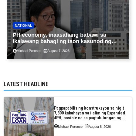
NATIONAL
PH economy, inaasahang babawi sa
ikalawang bahagi ng taon kasunod ng
2.3% GDP dulot ng Middle East war,
Michael Peronce
August 7, 2026
pagkaantala ng public construction
LATEST HEADLINE
Pagpapabilis ng konstruksyon sa higit
7,300 kabahayan sa ilalim ng Expanded
4PH, posible na sa pagtutulungan ng
Pag-IBIG at P.A. Alvarez
Michael Peronce
August 8, 2026