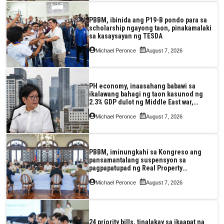
PBBM, ibinida ang P19-B pondo para sa
scholarship ngayong taon, pinakamalaki
sa kasaysayan ng TESDA
Michael Peronce
August 7, 2026
PH economy, inaasahang babawi sa
ikalawang bahagi ng taon kasunod ng
2.3% GDP dulot ng Middle East war,
pagkaantala ng public construction
Michael Peronce
August 7, 2026
PBBM, iminungkahi sa Kongreso ang
pansamantalang suspensyon sa
pagpapatupad ng Real Property
Valuation and Assessment Reform Act
Michael Peronce
August 7, 2026
24 priority bills, tinalakay sa ikaapat na