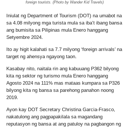
foreign tourists. (Photo by Wander Kid Travels)
Iniulat ng Department of Tourism (DOT) na umabot na
sa 4.08 milyong mga turista mula sa iba’t ibang bansa
ang bumisita sa Pilipinas mula Enero hanggang
Setyembre 2024.
Ito ay higit kalahati sa 7.7 milyong ‘foreign arrivals’ na
target ng ahensya ngayong taon.
Kasabay nito, naitala rin ang kabuuang P362 bilyong
kita ng sektor ng turismo mula Enero hanggang
Agosto 2024 na 111% mas mataas kumpara sa P326
bilyong kita ng bansa sa parehong panahon noong
2019.
Ayon kay DOT Secretary Christina Garcia-Frasco,
nakatulong ang pagpapakilala sa magandang
reputasyon ng bansa at ang patuloy na pagbangon ng