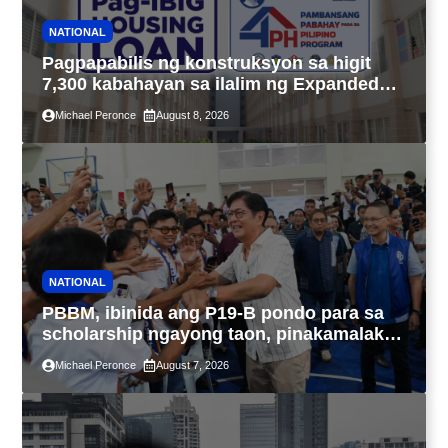
NATIONAL
Pagpapabilis ng konstruksyon sa higit
7,300 kabahayan sa ilalim ng Expanded
4PH, posible na sa pagtutulungan ng Pag-
Michael Peronce
August 8, 2026
IBIG at P.A. Alvarez
NATIONAL
PBBM, ibinida ang P19-B pondo para sa
scholarship ngayong taon, pinakamalaki
sa kasaysayan ng TESDA
Michael Peronce
August 7, 2026