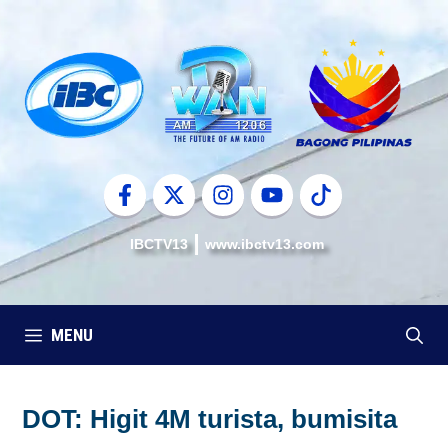
Skip
to
content
IBCTV13
www.ibctv13.com
MENU
DOT: Higit 4M turista, bumisita