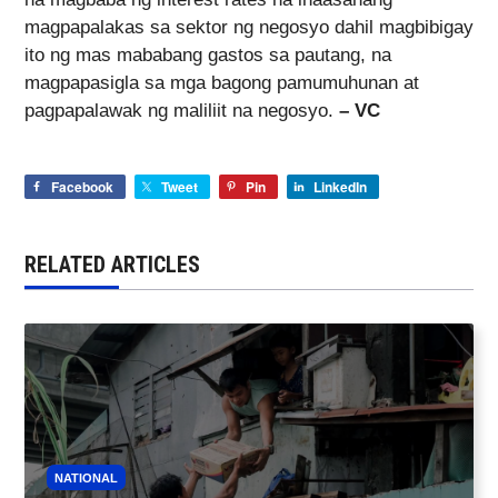
magpapalakas sa sektor ng negosyo dahil magbibigay
ito ng mas mababang gastos sa pautang, na
magpapasigla sa mga bagong pamumuhunan at
pagpapalawak ng maliliit na negosyo.
– VC
Facebook
Tweet
Pin
LinkedIn
RELATED ARTICLES
NATIONAL