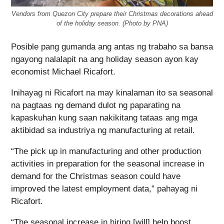
Vendors from Quezon City prepare their Christmas decorations ahead
of the holiday season. (Photo by PNA)
Posible pang gumanda ang antas ng trabaho sa bansa
ngayong nalalapit na ang holiday season ayon kay
economist Michael Ricafort.
Inihayag ni Ricafort na may kinalaman ito sa seasonal
na pagtaas ng demand dulot ng paparating na
kapaskuhan kung saan nakikitang tataas ang mga
aktibidad sa industriya ng manufacturing at retail.
“The pick up in manufacturing and other production
activities in preparation for the seasonal increase in
demand for the Christmas season could have
improved the latest employment data,” pahayag ni
Ricafort.
“The seasonal increase in hiring [will] help boost