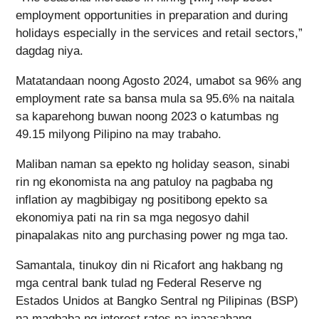
employment opportunities in preparation and during
holidays especially in the services and retail sectors,”
dagdag niya.
Matatandaan noong Agosto 2024, umabot sa 96% ang
employment rate sa bansa mula sa 95.6% na naitala
sa kaparehong buwan noong 2023 o katumbas ng
49.15 milyong Pilipino na may trabaho.
Maliban naman sa epekto ng holiday season, sinabi
rin ng ekonomista na ang patuloy na pagbaba ng
inflation ay magbibigay ng positibong epekto sa
ekonomiya pati na rin sa mga negosyo dahil
pinapalakas nito ang purchasing power ng mga tao.
Samantala, tinukoy din ni Ricafort ang hakbang ng
mga central bank tulad ng Federal Reserve ng
Estados Unidos at Bangko Sentral ng Pilipinas (BSP)
na magbaba ng interest rates na inaasahang