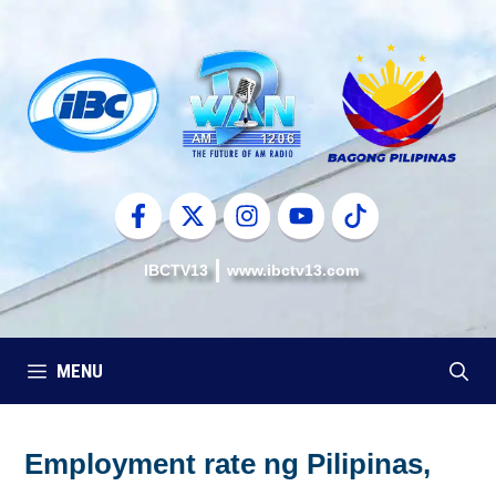
Skip
to
content
IBCTV13
www.ibctv13.com
MENU
Employment rate ng Pilipinas,