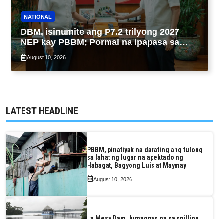
NATIONAL
DBM, isinumite ang P7.2 trilyong 2027
NEP kay PBBM; Pormal na ipapasa sa
Kongreso bukas
August 10, 2026
LATEST HEADLINE
PBBM, pinatiyak na darating ang tulong
sa lahat ng lugar na apektado ng
Habagat, Bagyong Luis at Maymay
August 10, 2026
La Mesa Dam, lumagpas na sa spilling