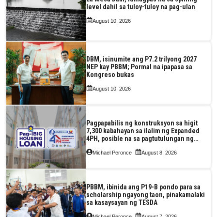
level dahil sa tuloy-tuloy na pag-ulan
August 10, 2026
DBM, isinumite ang P7.2 trilyong 2027
NEP kay PBBM; Pormal na ipapasa sa
Kongreso bukas
August 10, 2026
Pagpapabilis ng konstruksyon sa higit
7,300 kabahayan sa ilalim ng Expanded
4PH, posible na sa pagtutulungan ng
Pag-IBIG at P.A. Alvarez
Michael Peronce
August 8, 2026
PBBM, ibinida ang P19-B pondo para sa
scholarship ngayong taon, pinakamalaki
sa kasaysayan ng TESDA
Michael Peronce
August 7, 2026