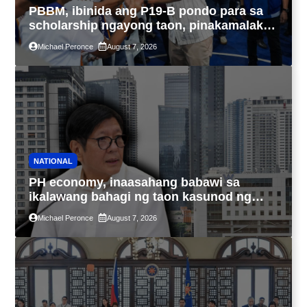
PBBM, ibinida ang P19-B pondo para sa
scholarship ngayong taon, pinakamalaki
sa kasaysayan ng TESDA
Michael Peronce
August 7, 2026
NATIONAL
PH economy, inaasahang babawi sa
ikalawang bahagi ng taon kasunod ng
2.3% GDP dulot ng Middle East war,
Michael Peronce
August 7, 2026
pagkaantala ng public construction