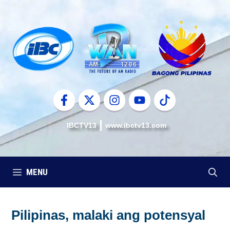
Skip
to
content
IBCTV13
www.ibctv13.com
MENU
Pilipinas, malaki ang potensyal