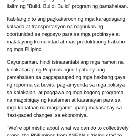
ilalim ng “Build, Build, Build” program ng pamahalaan.
Kabilang dito ang pagkakaroon ng mga karagdagang
kalsada at transportasyon na nagbukas ng
oportunidad sa negosyo para sa mga probinsya at
malalayong komunidad at mas produktibong trabaho
ng mga Pilipino.
Gayunpaman, hindi isinasantabi ang mga hamon na
kinakaharap ng Pilipinas ngunit patuloy ang
pamahalaan sa pagpapatupad ng mga hakbang gaya
ng reporma sa buwis, pag-amyenda sa mga polisiya
sa kalakalan, at paggawa ng mga bagong programa
na magbibigay ng kaalaman at kasanayan para sa
mga kabataan na magagamit upang makasabay sa
‘fast-paced changes’ sa ekonomiya.
“We’re optimistic about what we can do to collectively
propel the Philippines from ASEAN’s ‘rising star’ to