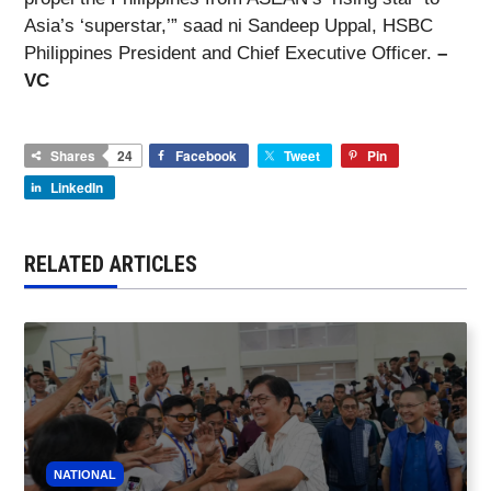
Asia’s ‘superstar,’” saad ni Sandeep Uppal, HSBC
Philippines President and Chief Executive Officer.
–
VC
Shares
24
Facebook
Tweet
Pin
LinkedIn
RELATED ARTICLES
NATIONAL