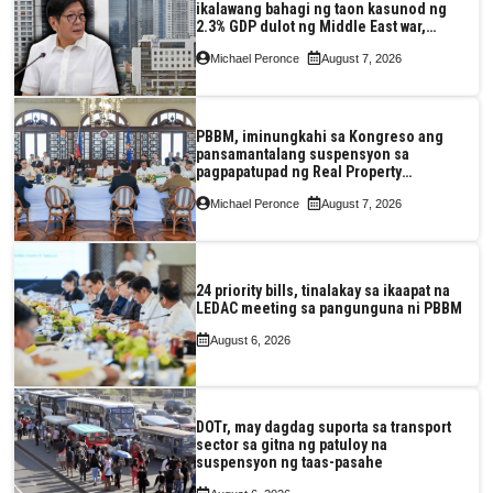
ikalawang bahagi ng taon kasunod ng
2.3% GDP dulot ng Middle East war,
pagkaantala ng public construction
Michael Peronce
August 7, 2026
PBBM, iminungkahi sa Kongreso ang
pansamantalang suspensyon sa
pagpapatupad ng Real Property
Valuation and Assessment Reform Act
Michael Peronce
August 7, 2026
24 priority bills, tinalakay sa ikaapat na
LEDAC meeting sa pangunguna ni PBBM
August 6, 2026
DOTr, may dagdag suporta sa transport
sector sa gitna ng patuloy na
suspensyon ng taas-pasahe