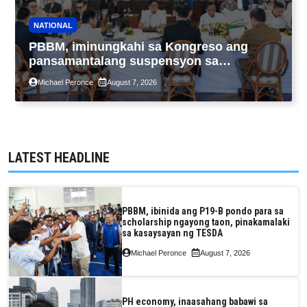
NATIONAL
PBBM, iminungkahi sa Kongreso ang
pansamantalang suspensyon sa
pagpapatupad ng Real Property Valuation
Michael Peronce
August 7, 2026
and Assessment Reform Act
LATEST HEADLINE
PBBM, ibinida ang P19-B pondo para sa
scholarship ngayong taon, pinakamalaki
sa kasaysayan ng TESDA
Michael Peronce
August 7, 2026
PH economy, inaasahang babawi sa