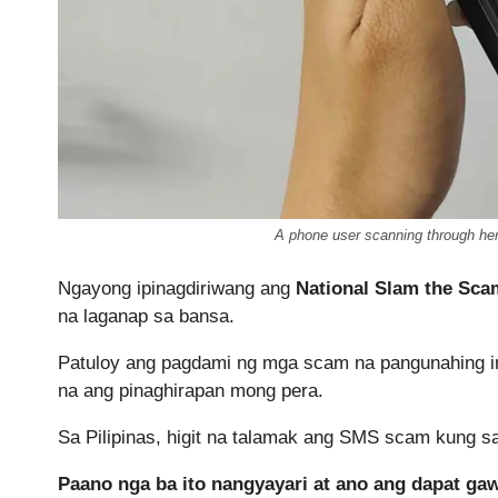
A phone user scanning through her
Ngayong ipinagdiriwang ang
National Slam the Sca
na laganap sa bansa.
Patuloy ang pagdami ng mga scam na pangunahing i
na ang pinaghirapan mong pera.
Sa Pilipinas, higit na talamak ang SMS scam kung s
Paano nga ba ito nangyayari at ano ang dapat g