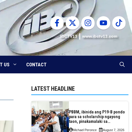
IBCTV13
www.ibctv13.com
T US
CONTACT
LATEST HEADLINE
PBBM, ibinida ang P19-B pondo
para sa scholarship ngayong
taon, pinakamalaki sa
kasaysayan ng TESDA
Michael Peronce
August 7, 2026