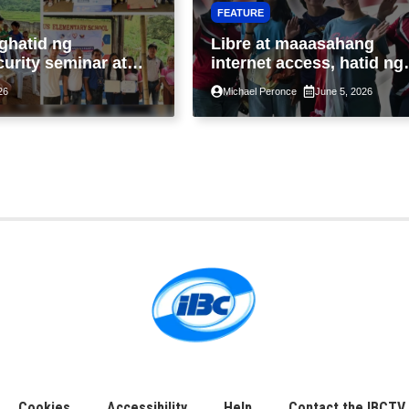
FEATURE
ghatid ng
Libre at maaasahang
urity seminar at
internet access, hatid ng
i-Fi sa liblib na
Bayanihan SIM sa
26
Michael Peronce
June 5, 2026
ad sa Tarlac
malalayong komunidad s
Guimaras
Cookies
Accessibility
Help
Contact the IBCTV