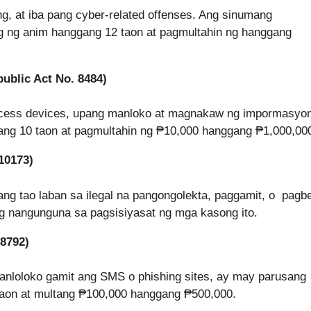
ng, at iba pang cyber-related offenses. Ang sinumang
ng anim hanggang 12 taon at pagmultahin ng hanggang
ublic Act No. 8484)
ccess devices, upang manloko at magnakaw ng impormasyo
ng 10 taon at pagmultahin ng ₱10,000 hanggang ₱1,000,00
10173)
ng tao laban sa ilegal na pangongolekta, paggamit, o pagb
 nangunguna sa pagsisiyasat ng mga kasong ito.
8792)
 panloloko gamit ang SMS o phishing sites, ay may parusang
taon at multang ₱100,000 hanggang ₱500,000.