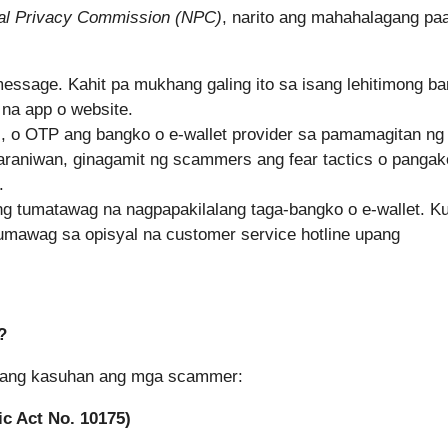
al Privacy Commission (NPC)
, narito ang mahahalagang paa
message. Kahit pa mukhang galing ito sa isang lehitimong b
 na app o website.
, o OTP ang bangko o e-wallet provider sa pamamagitan ng 
raniwan, ginagamit ng scammers ang fear tactics o panga
.
tumatawag na nagpapakilalang taga-bangko o e-wallet. K
tumawag sa opisyal na customer service hotline upang
?
 upang kasuhan ang mga scammer:
c Act No. 10175)