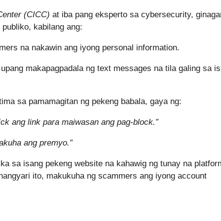
Center (CICC)
at iba pang eksperto sa cybersecurity, ginaga
publiko, kabilang ang:
rs na nakawin ang iyong personal information.
 upang makapagpadala ng text messages na tila galing sa i
tima sa pamamagitan ng pekeng babala, gaya ng:
lick ang link para maiwasan ang pag-block.”
makuha ang premyo.”
 ka sa isang pekeng website na kahawig ng tunay na platfor
 nangyari ito, makukuha ng scammers ang iyong account