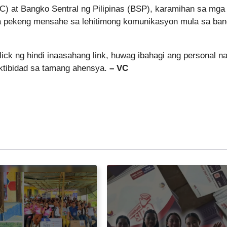
C) at Bangko Sentral ng Pilipinas (BSP), karamihan sa mga
mga pekeng mensahe sa lehitimong komunikasyon mula sa ba
ck ng hindi inaasahang link, huwag ibahagi ang personal n
aktibidad sa tamang ahensya.
– VC