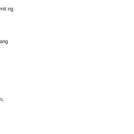
mit ng
sang
m,