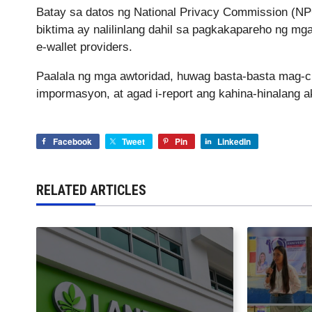
Batay sa datos ng National Privacy Commission (NP
biktima ay nalilinlang dahil sa pagkakapareho ng 
e-wallet providers.
Paalala ng mga awtoridad, huwag basta-basta mag-cli
impormasyon, at agad i-report ang kahina-hinalang 
Facebook
Tweet
Pin
LinkedIn
RELATED ARTICLES