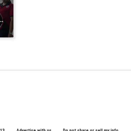
a
 13
Advertise with us
Do not share or sell my info