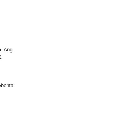
n. Ang
0.
ebenta