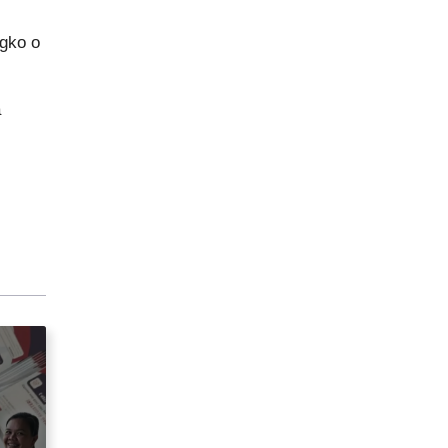
ngko o
a