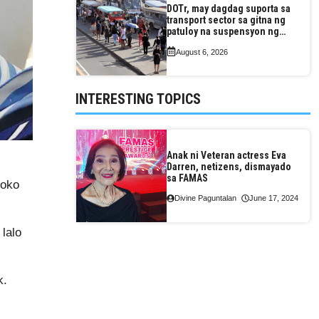
DOTr, may dagdag suporta sa
transport sector sa gitna ng
patuloy na suspensyon ng
taas-pasahe
August 6, 2026
INTERESTING TOPICS
Anak ni Veteran actress Eva
Darren, netizens, dismayado
sa FAMAS
loko
Divine Paguntalan
June 17, 2024
lalo
k.