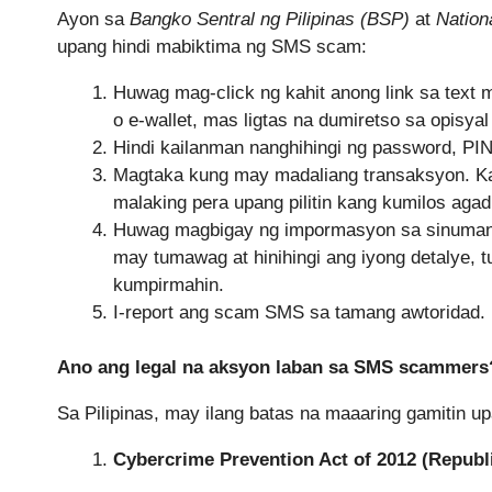
Ayon sa
Bangko Sentral ng Pilipinas (BSP)
at
Nation
upang hindi mabiktima ng SMS scam:
Huwag mag-click ng kahit anong link sa text 
o e-wallet, mas ligtas na dumiretso sa opisyal
Hindi kailanman nanghihingi ng password, PIN
Magtaka kung may madaliang transaksyon. Ka
malaking pera upang pilitin kang kumilos agad
Huwag magbigay ng impormasyon sa sinumang 
may tumawag at hinihingi ang iyong detalye, 
kumpirmahin.
I-report ang scam SMS sa tamang awtoridad.
Ano ang legal na aksyon laban sa SMS scammers
Sa Pilipinas, may ilang batas na maaaring gamitin
Cybercrime Prevention Act of 2012 (Republi