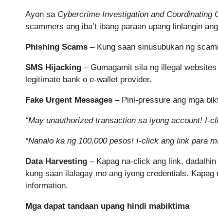
Ayon sa
Cybercrime Investigation and Coordinating 
scammers ang iba’t ibang paraan upang linlangin ang 
Phishing Scams
– Kung saan sinusubukan ng scamme
SMS Hijacking
– Gumagamit sila ng illegal websites
legitimate bank o e-wallet provider.
Fake Urgent Messages
– Pini-pressure ang mga bik
“May unauthorized transaction sa iyong account! I-c
“Nanalo ka ng 100,000 pesos! I-click ang link para 
Data Harvesting
– Kapag na-click ang link, dadalhin
kung saan ilalagay mo ang iyong credentials. Kapag
information.
Mga dapat tandaan upang hindi mabiktima