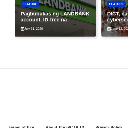
FEATURE
FEATURE
Pagbubukas ng LANDBANK
DICT, na
account, ID-free na
cybersec
libreng W
July 31, 2026
June 12, 20
komunid
Terms of Use
About the IBCTV 13
Privacy Policy