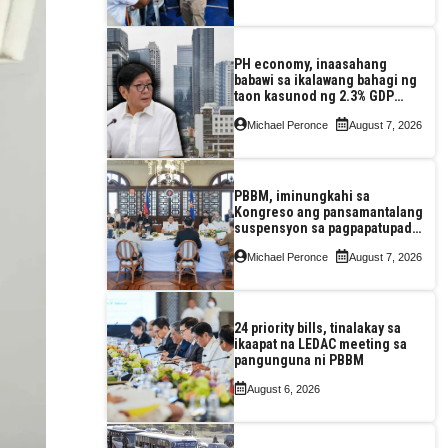
PH economy, inaasahang
babawi sa ikalawang bahagi ng
taon kasunod ng 2.3% GDP
dulot ng Middle East war,
Michael Peronce
August 7, 2026
pagkaantala ng public
construction
PBBM, iminungkahi sa
Kongreso ang pansamantalang
suspensyon sa pagpapatupad
ng Real Property Valuation and
Michael Peronce
August 7, 2026
Assessment Reform Act
24 priority bills, tinalakay sa
ikaapat na LEDAC meeting sa
pangunguna ni PBBM
August 6, 2026