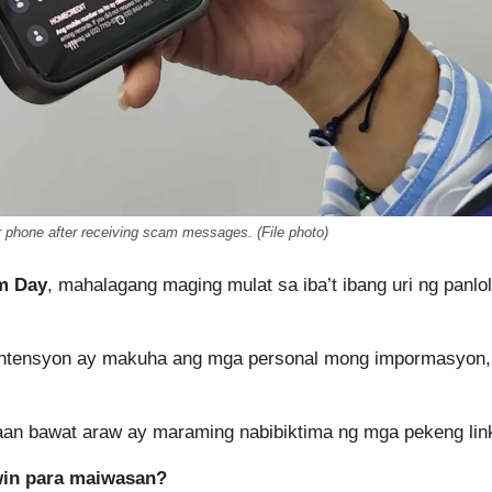
 phone after receiving scam messages. (File photo)
m Day
, mahalagang maging mulat sa iba’t ibang uri ng panlo
ntensyon ay makuha ang mga personal mong impormasyon, 
aan bawat araw ay maraming nabibiktima ng mga pekeng lin
awin para maiwasan?