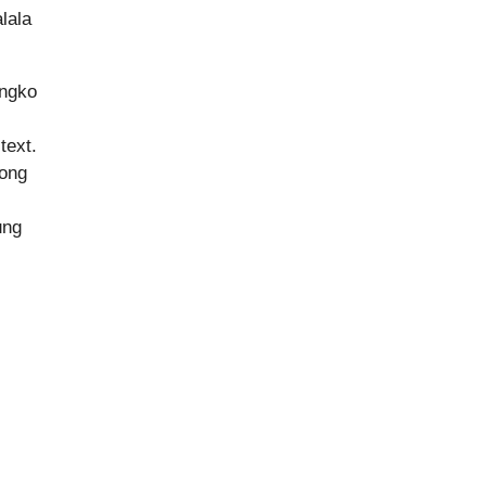
lala
angko
text.
kong
ung