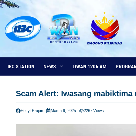
Skip
to
content
IBC STATION
NEWS
DWAN 1206 AM
PROGRA
Scam Alert: Iwasang mabiktima 
Hecyl Brojan
March 6, 2025
2267
Views