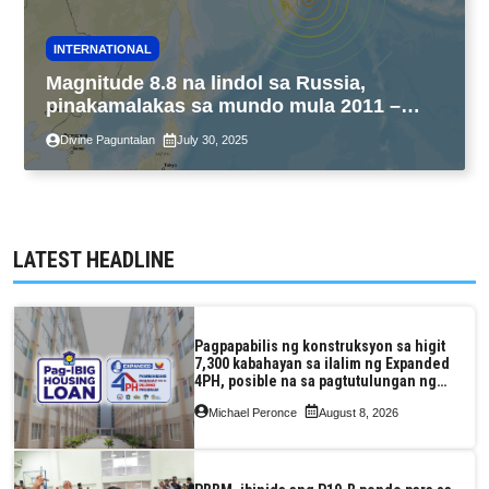
INTERNATIONAL
Magnitude 8.8 na lindol sa Russia,
pinakamalakas sa mundo mula 2011 –
USGS
Divine Paguntalan
July 30, 2025
LATEST HEADLINE
Pagpapabilis ng konstruksyon sa higit
7,300 kabahayan sa ilalim ng Expanded
4PH, posible na sa pagtutulungan ng
Pag-IBIG at P.A. Alvarez
Michael Peronce
August 8, 2026