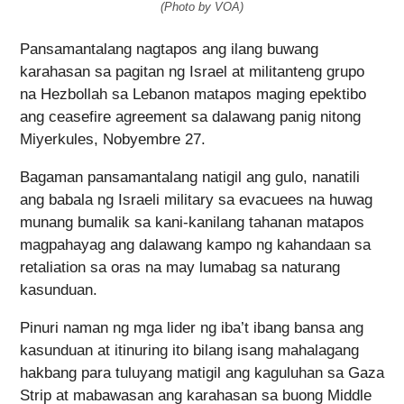
(Photo by VOA)
Pansamantalang nagtapos ang ilang buwang
karahasan sa pagitan ng Israel at militanteng grupo
na Hezbollah sa Lebanon matapos maging epektibo
ang ceasefire agreement sa dalawang panig nitong
Miyerkules, Nobyembre 27.
Bagaman pansamantalang natigil ang gulo, nanatili
ang babala ng Israeli military sa evacuees na huwag
munang bumalik sa kani-kanilang tahanan matapos
magpahayag ang dalawang kampo ng kahandaan sa
retaliation sa oras na may lumabag sa naturang
kasunduan.
Pinuri naman ng mga lider ng iba’t ibang bansa ang
kasunduan at itinuring ito bilang isang mahalagang
hakbang para tuluyang matigil ang kaguluhan sa Gaza
Strip at mabawasan ang karahasan sa buong Middle