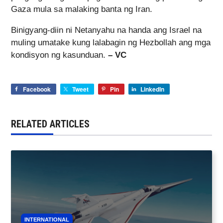
Gaza mula sa malaking banta ng Iran.
Binigyang-diin ni Netanyahu na handa ang Israel na
muling umatake kung lalabagin ng Hezbollah ang mga
kondisyon ng kasunduan.
– VC
Facebook
Tweet
Pin
LinkedIn
RELATED ARTICLES
INTERNATIONAL