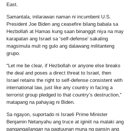
East.
Samantala, inilarawan naman ni incumbent U.S.
President Joe Biden ang ceasefire bilang babala sa
Hezbollah at Hamas kung saan binanggit niya na may
karapatan ang Israel sa ‘self-defense’ sakaling
magsimula muli ng gulo ang dalawang militanteng
grupo.
“Let me be clear, if Hezbollah or anyone else breaks
the deal and poses a direct threat to Israel, then
Israel retains the right to self-defense consistent with
international law, just like any country in facing a
terrorist group pledged to that country’s destruction,”
matapang na pahayag ni Biden.
Sa ngayon, suportado ni Israeli Prime Minister
Benjamin Netanyahu ang truce at iginiit na malaki ang
pangangailangan na pagtuunan muna ng pansin ang