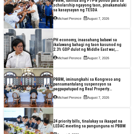
PBBM, ibinida ang P19-B pondo para sa
scholarship ngayong taon, pinakamalaki
sa kasaysayan ng TESDA
Michael Peronce
August 7, 2026
PH economy, inaasahang babawi sa
ikalawang bahagi ng taon kasunod ng
2.3% GDP dulot ng Middle East war,
pagkaantala ng public construction
Michael Peronce
August 7, 2026
PBBM, iminungkahi sa Kongreso ang
pansamantalang suspensyon sa
pagpapatupad ng Real Property
Valuation and Assessment Reform Act
Michael Peronce
August 7, 2026
24 priority bills, tinalakay sa ikaapat na
LEDAC meeting sa pangunguna ni PBBM