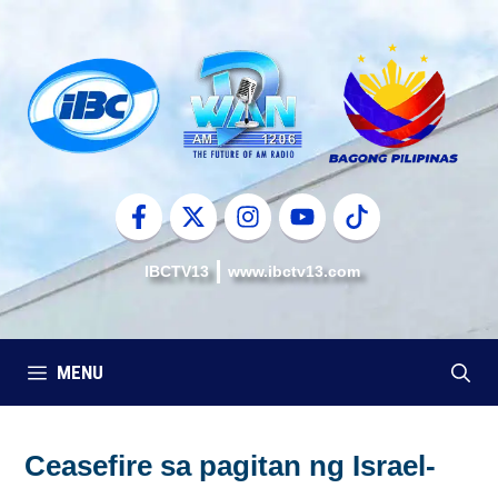
Skip
to
content
IBCTV13
www.ibctv13.com
MENU
Ceasefire sa pagitan ng Israel-