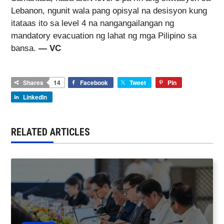
Lebanon, ngunit wala pang opisyal na desisyon kung
itataas ito sa level 4 na nangangailangan ng
mandatory evacuation ng lahat ng mga Pilipino sa
bansa.
— VC
Shares
14
Facebook
Tweet
Pin
LinkedIn
RELATED ARTICLES