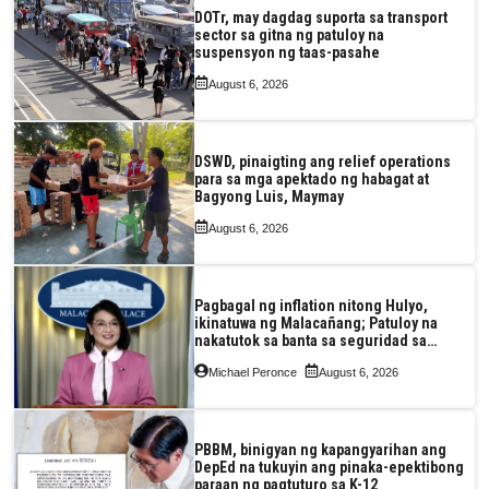
DOTr, may dagdag suporta sa transport
sector sa gitna ng patuloy na
suspensyon ng taas-pasahe
August 6, 2026
DSWD, pinaigting ang relief operations
para sa mga apektado ng habagat at
Bagyong Luis, Maymay
August 6, 2026
Pagbagal ng inflation nitong Hulyo,
ikinatuwa ng Malacañang; Patuloy na
nakatutok sa banta sa seguridad sa
pagkain, enerhiya
Michael Peronce
August 6, 2026
PBBM, binigyan ng kapangyarihan ang
DepEd na tukuyin ang pinaka-epektibong
paraan ng pagtuturo sa K-12