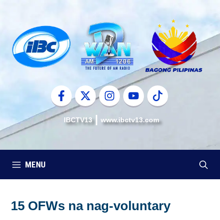
Skip
to
content
IBCTV13
www.ibctv13.com
MENU
15 OFWs na nag-voluntary