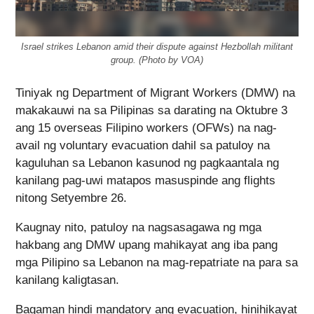
Israel strikes Lebanon amid their dispute against Hezbollah militant
group. (Photo by VOA)
Tiniyak ng Department of Migrant Workers (DMW) na
makakauwi na sa Pilipinas sa darating na Oktubre 3
ang 15 overseas Filipino workers (OFWs) na nag-
avail ng voluntary evacuation dahil sa patuloy na
kaguluhan sa Lebanon kasunod ng pagkaantala ng
kanilang pag-uwi matapos masuspinde ang flights
nitong Setyembre 26.
Kaugnay nito, patuloy na nagsasagawa ng mga
hakbang ang DMW upang mahikayat ang iba pang
mga Pilipino sa Lebanon na mag-repatriate na para sa
kanilang kaligtasan.
Bagaman hindi mandatory ang evacuation, hinihikayat