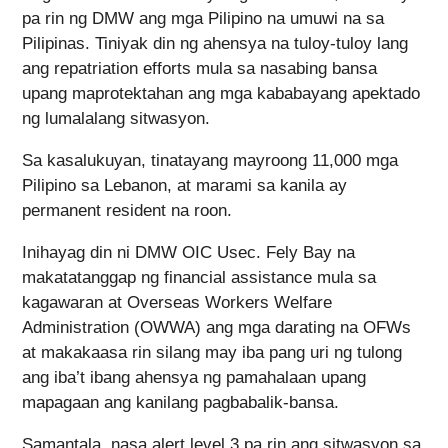
pa rin ng DMW ang mga Pilipino na umuwi na sa
Pilipinas. Tiniyak din ng ahensya na tuloy-tuloy lang
ang repatriation efforts mula sa nasabing bansa
upang maprotektahan ang mga kababayang apektado
ng lumalalang sitwasyon.
Sa kasalukuyan, tinatayang mayroong 11,000 mga
Pilipino sa Lebanon, at marami sa kanila ay
permanent resident na roon.
Inihayag din ni DMW OIC Usec. Fely Bay na
makatatanggap ng financial assistance mula sa
kagawaran at Overseas Workers Welfare
Administration (OWWA) ang mga darating na OFWs
at makakaasa rin silang may iba pang uri ng tulong
ang iba’t ibang ahensya ng pamahalaan upang
mapagaan ang kanilang pagbabalik-bansa.
Samantala, nasa alert level 3 pa rin ang sitwasyon sa