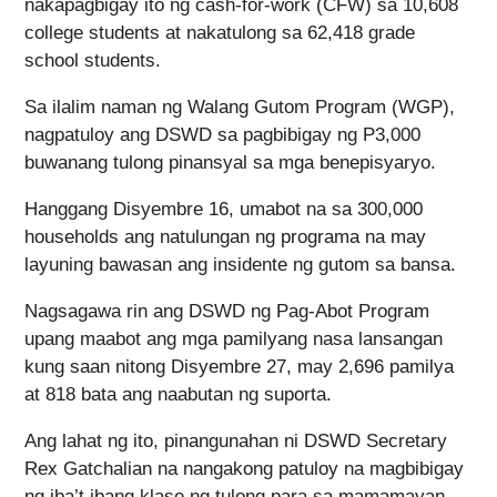
nakapagbigay ito ng cash-for-work (CFW) sa 10,608
college students at nakatulong sa 62,418 grade
school students.
Sa ilalim naman ng Walang Gutom Program (WGP),
nagpatuloy ang DSWD sa pagbibigay ng P3,000
buwanang tulong pinansyal sa mga benepisyaryo.
Hanggang Disyembre 16, umabot na sa 300,000
households ang natulungan ng programa na may
layuning bawasan ang insidente ng gutom sa bansa.
Nagsagawa rin ang DSWD ng Pag-Abot Program
upang maabot ang mga pamilyang nasa lansangan
kung saan nitong Disyembre 27, may 2,696 pamilya
at 818 bata ang naabutan ng suporta.
Ang lahat ng ito, pinangunahan ni DSWD Secretary
Rex Gatchalian na nangakong patuloy na magbibigay
ng iba’t ibang klase ng tulong para sa mamamayan.