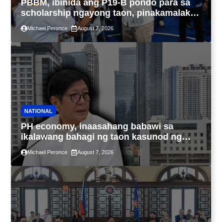
PBBM, ibinida ang P19-B pondo para sa
scholarship ngayong taon, pinakamalaki
sa kasaysayan ng TESDA
Michael Peronce
August 7, 2026
NATIONAL
PH economy, inaasahang babawi sa
ikalawang bahagi ng taon kasunod ng
2.3% GDP dulot ng Middle East war,
Michael Peronce
August 7, 2026
pagkaantala ng public construction