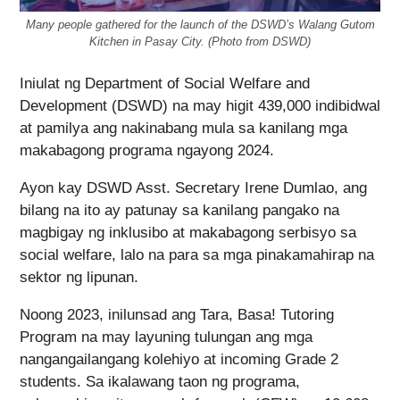
Many people gathered for the launch of the DSWD’s Walang Gutom
Kitchen in Pasay City. (Photo from DSWD)
Iniulat ng Department of Social Welfare and
Development (DSWD) na may higit 439,000 indibidwal
at pamilya ang nakinabang mula sa kanilang mga
makabagong programa ngayong 2024.
Ayon kay DSWD Asst. Secretary Irene Dumlao, ang
bilang na ito ay patunay sa kanilang pangako na
magbigay ng inklusibo at makabagong serbisyo sa
social welfare, lalo na para sa mga pinakamahirap na
sektor ng lipunan.
Noong 2023, inilunsad ang Tara, Basa! Tutoring
Program na may layuning tulungan ang mga
nangangailangang kolehiyo at incoming Grade 2
students. Sa ikalawang taon ng programa,