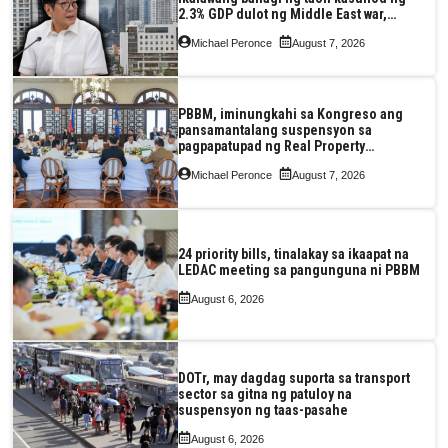
2.3% GDP dulot ng Middle East war,
pagkaantala ng public construction
Michael Peronce
August 7, 2026
PBBM, iminungkahi sa Kongreso ang
pansamantalang suspensyon sa
pagpapatupad ng Real Property
Valuation and Assessment Reform Act
Michael Peronce
August 7, 2026
24 priority bills, tinalakay sa ikaapat na
LEDAC meeting sa pangunguna ni PBBM
August 6, 2026
DOTr, may dagdag suporta sa transport
sector sa gitna ng patuloy na
suspensyon ng taas-pasahe
August 6, 2026