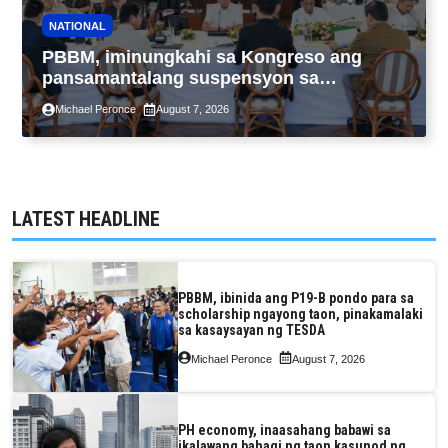
NATIONAL
PBBM, iminungkahi sa Kongreso ang
pansamantalang suspensyon sa
pagpapatupad ng Real Property Valuation
Michael Peronce
August 7, 2026
and Assessment Reform Act
LATEST HEADLINE
PBBM, ibinida ang P19-B pondo para sa
scholarship ngayong taon, pinakamalaki
sa kasaysayan ng TESDA
Michael Peronce
August 7, 2026
PH economy, inaasahang babawi sa
ikalawang bahagi ng taon kasunod ng