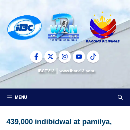
Skip
to
content
IBCTV13
www.ibctv13.com
MENU
439,000 indibidwal at pamilya,