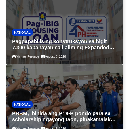
NATIONAL
Pagpapabilis ng konstruksyon sa higit
7,300 kabahayan sa ilalim ng Expanded
4PH, posible na sa pagtutulungan ng Pag-
Michael Peronce
August 8, 2026
IBIG at P.A. Alvarez
NATIONAL
PBBM, ibinida ang P19-B pondo para sa
scholarship ngayong taon, pinakamalaki
sa kasaysayan ng TESDA
Michael Peronce
August 7, 2026