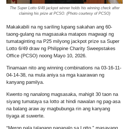
The Super Lotto 6/49 jackpot winner holds his winning check after
claiming his prize at PCSO. (Photo courtesy of PCSO)
Makakabili na ng sariling lupang sakahan ang 60-
taong-gulang na magsasaka matapos magwagi ng
tumataginting na P25 milyong jackpot prize sa Super
Lotto 6/49 draw ng Philippine Charity Sweepstakes
Office (PCSO) noong Mayo 10, 2026.
Tinamaan nito ang winning combinations na 03-16-11-
04-14-38, na mula aniya sa mga kaarawan ng
kanyang pamilya.
Kwento ng nanalong magsasaka, mahigit 30 taon na
siyang tumataya sa lotto at hindi nawalan ng pag-asa
na balang araw ay magbubunga rin ang kanyang
tiyaga at suwerte.
“Meron pala talagang nananalo sa Lotto,” masayang