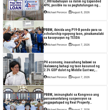
7,300 kabahayan sa ilalim ng Expanded
4PH, posible na sa pagtutulungan ng
Pag-IBIG at P.A. Alvarez
Michael Peronce
August 8, 2026
PBBM, ibinida ang P19-B pondo para sa
scholarship ngayong taon, pinakamalaki
sa kasaysayan ng TESDA
Michael Peronce
August 7, 2026
PH economy, inaasahang babawi sa
ikalawang bahagi ng taon kasunod ng
2.3% GDP dulot ng Middle East war,
pagkaantala ng public construction
Michael Peronce
August 7, 2026
PBBM, iminungkahi sa Kongreso ang
pansamantalang suspensyon sa
pagpapatupad ng Real Property
Valuation and Assessment Reform Act
Michael Peronce
August 7, 2026