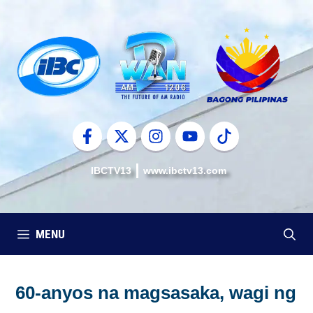
Skip
to
content
IBCTV13
www.ibctv13.com
MENU
60-anyos na magsasaka, wagi ng