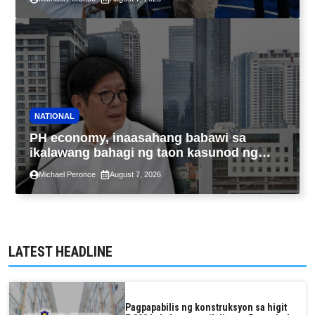
NATIONAL
PH economy, inaasahang babawi sa
ikalawang bahagi ng taon kasunod ng
2.3% GDP dulot ng Middle East war,
Michael Peronce
August 7, 2026
pagkaantala ng public construction
LATEST HEADLINE
Pagpapabilis ng konstruksyon sa higit