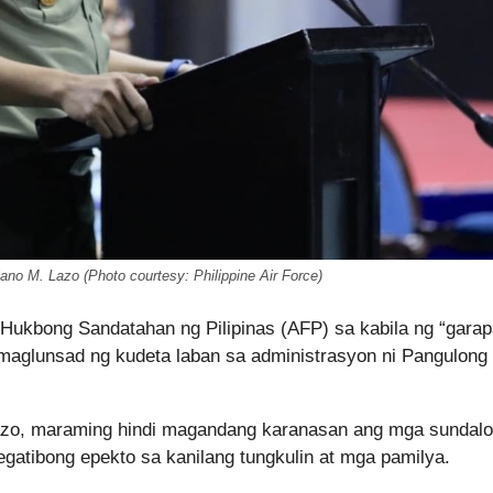
no M. Lazo (Photo courtesy: Philippine Air Force)
g Hukbong Sandatahan ng Pilipinas (AFP) sa kabila ng “gara
maglunsad ng kudeta laban sa administrasyon ni Pangulong
azo, maraming hindi magandang karanasan ang mga sundalo
negatibong epekto sa kanilang tungkulin at mga pamilya.