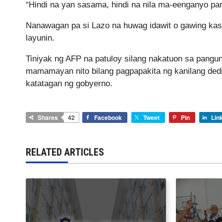
“Hindi na yan sasama, hindi na nila ma-eenganyo par
Nanawagan pa si Lazo na huwag idawit o gawing kas
layunin.
Tiniyak ng AFP na patuloy silang nakatuon sa pangu
mamamayan nito bilang pagpapakita ng kanilang dedi
katatagan ng gobyerno.
Shares
42
Facebook
Tweet
Pin
Lin
RELATED ARTICLES