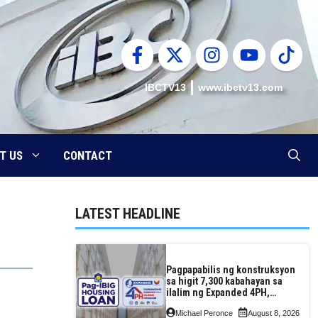
IBCTV13
www.ibctv13.com
T US
CONTACT
LATEST HEADLINE
Pagpapabilis ng konstruksyon
sa higit 7,300 kabahayan sa
ilalim ng Expanded 4PH,
posible na sa pagtutulungan
Michael Peronce
August 8, 2026
ng Pag-IBIG at P.A. Alvarez