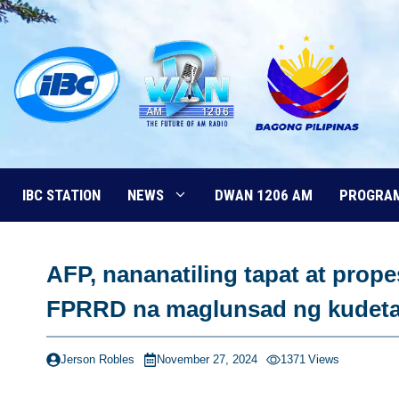
Skip
to
content
IBC STATION
NEWS
DWAN 1206 AM
PROGRA
AFP, nananatiling tapat at prop
FPRRD na maglunsad ng kudet
Jerson Robles
November 27, 2024
1371
Views