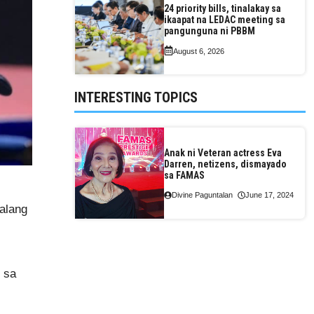
24 priority bills, tinalakay sa
ikaapat na LEDAC meeting sa
pangunguna ni PBBM
August 6, 2026
INTERESTING TOPICS
Anak ni Veteran actress Eva
Darren, netizens, dismayado
sa FAMAS
Divine Paguntalan
June 17, 2024
palang
 sa