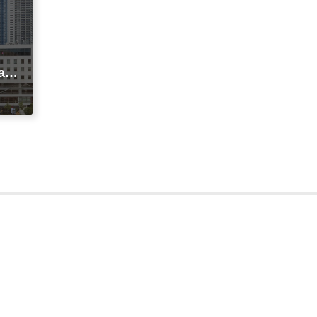
agi
t
ic