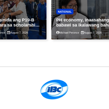
NATIONAL
binida ang P19-B
PH economy, inaasahang
ara sa scholarship
babawi sa ikalawang bah
 taon, pinakamalaki
ng taon kasunod ng 2.3%
once
August 7, 2026
Michael Peronce
August 7, 2026
ysayan ng TESDA
GDP dulot ng Middle Eas
war, pagkaantala ng publ
construction