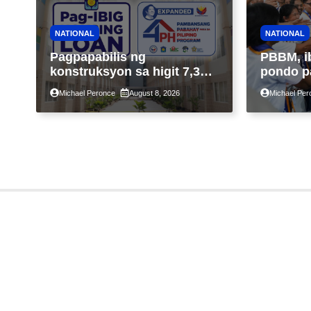
NATIONAL
NATIONAL
Pagpapabilis ng
PBBM, i
konstruksyon sa higit 7,300
pondo p
kabahayan sa ilalim ng
ngayong
Michael Peronce
August 8, 2026
Michael Per
Expanded 4PH, posible na
sa kasa
sa pagtutulungan ng Pag-
IBIG at P.A. Alvarez