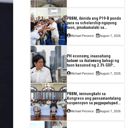
PBBM, ibinida ang P19-B pondo
para sa scholarship ngayong
taon, pinakamalaki sa
kasaysayan ng TESDA
Michael Peronce
August 7, 2026
PH economy, inaasahang
babawi sa ikalawang bahagi ng
taon kasunod ng 2.3% GDP
dulot ng Middle East war,
Michael Peronce
August 7, 2026
pagkaantala ng public
construction
PBBM, iminungkahi sa
Kongreso ang pansamantalang
suspensyon sa pagpapatupad
ng Real Property Valuation and
Michael Peronce
August 7, 2026
Assessment Reform Act