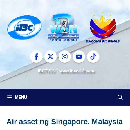
Skip
to
content
IBCTV13
www.ibctv13.com
MENU
Air asset ng Singapore, Malaysia