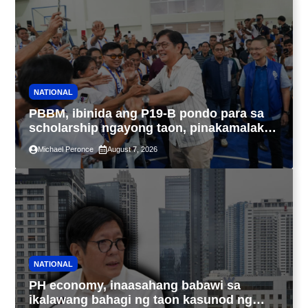
NATIONAL
PBBM, ibinida ang P19-B pondo para sa
scholarship ngayong taon, pinakamalaki
sa kasaysayan ng TESDA
Michael Peronce
August 7, 2026
NATIONAL
PH economy, inaasahang babawi sa
ikalawang bahagi ng taon kasunod ng