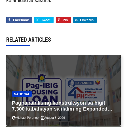
kalamidad at sakuna.
Facebook
Tweet
Pin
LinkedIn
RELATED ARTICLES
NATIONAL
Pagpapabilis ng konstruksyon sa higit
7,300 kabahayan sa ilalim ng Expanded
4PH, posible na sa pagtutulungan ng Pag-
Michael Peronce
August 8, 2026
IBIG at P.A. Alvarez