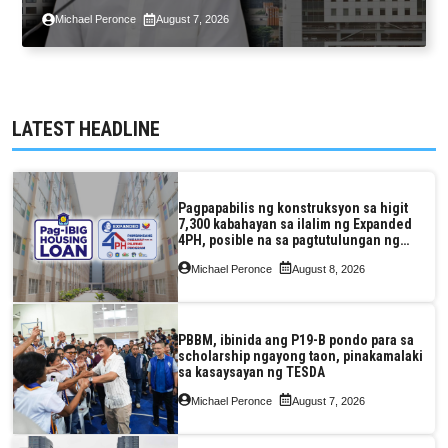
2.3% GDP dulot ng Middle East war,
Michael Peronce
August 7, 2026
pagkaantala ng public construction
LATEST HEADLINE
Pagpapabilis ng konstruksyon sa higit
7,300 kabahayan sa ilalim ng Expanded
4PH, posible na sa pagtutulungan ng
Pag-IBIG at P.A. Alvarez
Michael Peronce
August 8, 2026
PBBM, ibinida ang P19-B pondo para sa
scholarship ngayong taon, pinakamalaki
sa kasaysayan ng TESDA
Michael Peronce
August 7, 2026