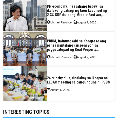
PH economy, inaasahang babawi sa
ikalawang bahagi ng taon kasunod ng
2.3% GDP dulot ng Middle East war,
pagkaantala ng public construction
Michael Peronce
August 7, 2026
PBBM, iminungkahi sa Kongreso ang
pansamantalang suspensyon sa
pagpapatupad ng Real Property
Valuation and Assessment Reform Act
Michael Peronce
August 7, 2026
24 priority bills, tinalakay sa ikaapat na
LEDAC meeting sa pangunguna ni PBBM
August 6, 2026
INTERESTING TOPICS