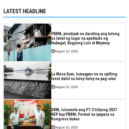
LATEST HEADLINE
PBBM, pinatiyak na darating ang tulong
sa lahat ng lugar na apektado ng
Habagat, Bagyong Luis at Maymay
August 10, 2026
La Mesa Dam, lumagpas na sa spilling
level dahil sa tuloy-tuloy na pag-ulan
August 10, 2026
DBM, isinumite ang P7.2 trilyong 2027
NEP kay PBBM; Pormal na ipapasa sa
Kongreso bukas
August 10, 2026