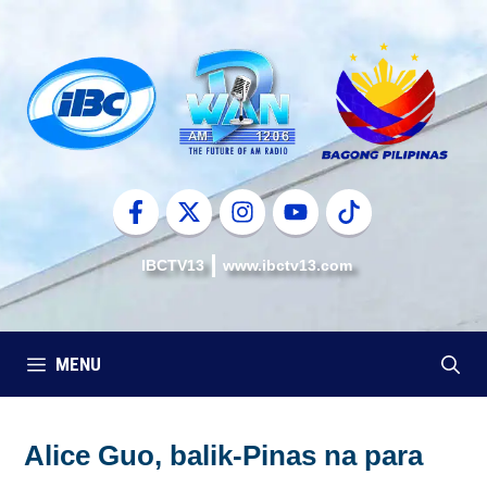
Skip
to
content
IBCTV13
www.ibctv13.com
MENU
Alice Guo, balik-Pinas na para