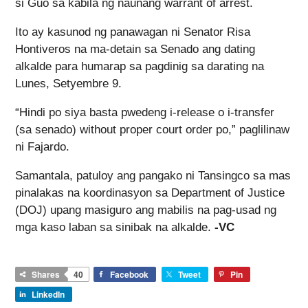
si Guo sa kabila ng naunang warrant of arrest.
Ito ay kasunod ng panawagan ni Senator Risa
Hontiveros na ma-detain sa Senado ang dating
alkalde para humarap sa pagdinig sa darating na
Lunes, Setyembre 9.
“Hindi po siya basta pwedeng i-release o i-transfer
(sa senado) without proper court order po,” paglilinaw
ni Fajardo.
Samantala, patuloy ang pangako ni Tansingco sa mas
pinalakas na koordinasyon sa Department of Justice
(DOJ) upang masiguro ang mabilis na pag-usad ng
mga kaso laban sa sinibak na alkalde.
-VC
Shares
40
Facebook
Tweet
Pin
LinkedIn