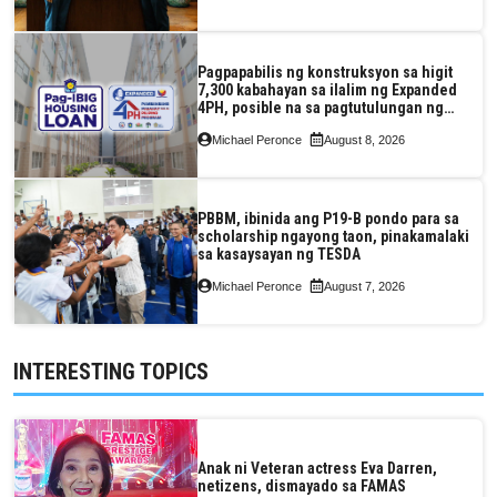
Pagpapabilis ng konstruksyon sa higit
7,300 kabahayan sa ilalim ng Expanded
4PH, posible na sa pagtutulungan ng
Pag-IBIG at P.A. Alvarez
Michael Peronce
August 8, 2026
PBBM, ibinida ang P19-B pondo para sa
scholarship ngayong taon, pinakamalaki
sa kasaysayan ng TESDA
Michael Peronce
August 7, 2026
INTERESTING TOPICS
Anak ni Veteran actress Eva Darren,
netizens, dismayado sa FAMAS