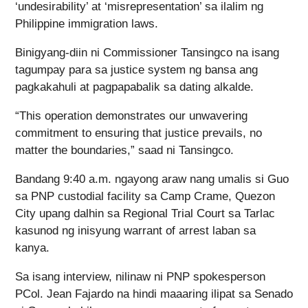
‘undesirability’ at ‘misrepresentation’ sa ilalim ng
Philippine immigration laws.
Binigyang-diin ni Commissioner Tansingco na isang
tagumpay para sa justice system ng bansa ang
pagkakahuli at pagpapabalik sa dating alkalde.
“This operation demonstrates our unwavering
commitment to ensuring that justice prevails, no
matter the boundaries,” saad ni Tansingco.
Bandang 9:40 a.m. ngayong araw nang umalis si Guo
sa PNP custodial facility sa Camp Crame, Quezon
City upang dalhin sa Regional Trial Court sa Tarlac
kasunod ng inisyung warrant of arrest laban sa
kanya.
Sa isang interview, nilinaw ni PNP spokesperson
PCol. Jean Fajardo na hindi maaaring ilipat sa Senado