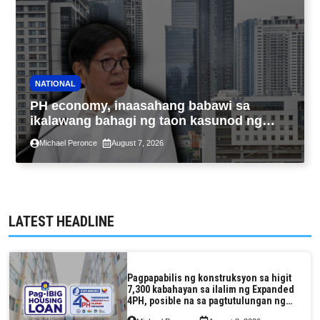
NATIONAL
PH economy, inaasahang babawi sa
ikalawang bahagi ng taon kasunod ng
2.3% GDP dulot ng Middle East war,
Michael Peronce
August 7, 2026
pagkaantala ng public construction
LATEST HEADLINE
Pagpapabilis ng konstruksyon sa higit
7,300 kabahayan sa ilalim ng Expanded
4PH, posible na sa pagtutulungan ng
Pag-IBIG at P.A. Alvarez