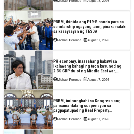
Michael Peronce
August 8, 2026
PBBM, ibinida ang P19-B pondo para sa
scholarship ngayong taon, pinakamalaki
sa kasaysayan ng TESDA
Michael Peronce
August 7, 2026
PH economy, inaasahang babawi sa
ikalawang bahagi ng taon kasunod ng
2.3% GDP dulot ng Middle East war,
pagkaantala ng public construction
Michael Peronce
August 7, 2026
PBBM, iminungkahi sa Kongreso ang
pansamantalang suspensyon sa
pagpapatupad ng Real Property
Valuation and Assessment Reform Act
Michael Peronce
August 7, 2026