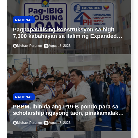
NATIONAL
Pagpapabilis ng konstruksyon sa higit
7,300 kabahayan sa ilalim ng Expanded
4PH, posible na sa pagtutulungan ng Pag-
Michael Peronce
August 8, 2026
IBIG at P.A. Alvarez
NATIONAL
PBBM, ibinida ang P19-B pondo para sa
scholarship ngayong taon, pinakamalaki
sa kasaysayan ng TESDA
Michael Peronce
August 7, 2026