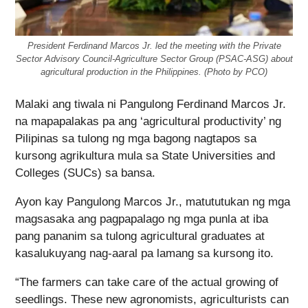
President Ferdinand Marcos Jr. led the meeting with the Private
Sector Advisory Council-Agriculture Sector Group (PSAC-ASG) about
agricultural production in the Philippines. (Photo by PCO)
Malaki ang tiwala ni Pangulong Ferdinand Marcos Jr.
na mapapalakas pa ang ‘agricultural productivity’ ng
Pilipinas sa tulong ng mga bagong nagtapos sa
kursong agrikultura mula sa State Universities and
Colleges (SUCs) sa bansa.
Ayon kay Pangulong Marcos Jr., matututukan ng mga
magsasaka ang pagpapalago ng mga punla at iba
pang pananim sa tulong agricultural graduates at
kasalukuyang nag-aaral pa lamang sa kursong ito.
“The farmers can take care of the actual growing of
seedlings. These new agronomists, agriculturists can