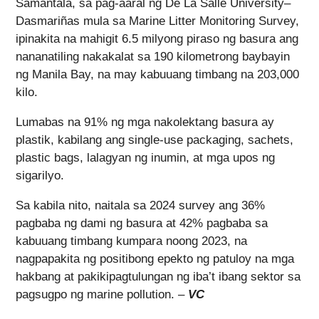
Samantala, sa pag-aaral ng De La Salle University–
Dasmariñas mula sa Marine Litter Monitoring Survey,
ipinakita na mahigit 6.5 milyong piraso ng basura ang
nananatiling nakakalat sa 190 kilometrong baybayin
ng Manila Bay, na may kabuuang timbang na 203,000
kilo.
Lumabas na 91% ng mga nakolektang basura ay
plastik, kabilang ang single-use packaging, sachets,
plastic bags, lalagyan ng inumin, at mga upos ng
sigarilyo.
Sa kabila nito, naitala sa 2024 survey ang 36%
pagbaba ng dami ng basura at 42% pagbaba sa
kabuuang timbang kumpara noong 2023, na
nagpapakita ng positibong epekto ng patuloy na mga
hakbang at pakikipagtulungan ng iba’t ibang sektor sa
pagsugpo ng marine pollution. –
VC