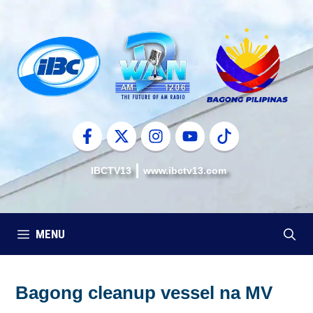
Skip
to
content
IBCTV13
www.ibctv13.com
MENU
Bagong cleanup vessel na MV