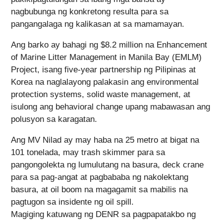
nagbubunga ng konkretong resulta para sa
pangangalaga ng kalikasan at sa mamamayan.
Ang barko ay bahagi ng $8.2 million na Enhancement
of Marine Litter Management in Manila Bay (EMLM)
Project, isang five-year partnership ng Pilipinas at
Korea na naglalayong palakasin ang environmental
protection systems, solid waste management, at
isulong ang behavioral change upang mabawasan ang
polusyon sa karagatan.
Ang MV Nilad ay may haba na 25 metro at bigat na
101 tonelada, may trash skimmer para sa
pangongolekta ng lumulutang na basura, deck crane
para sa pag-angat at pagbababa ng nakolektang
basura, at oil boom na magagamit sa mabilis na
pagtugon sa insidente ng oil spill.
Magiging katuwang ng DENR sa pagpapatakbo ng