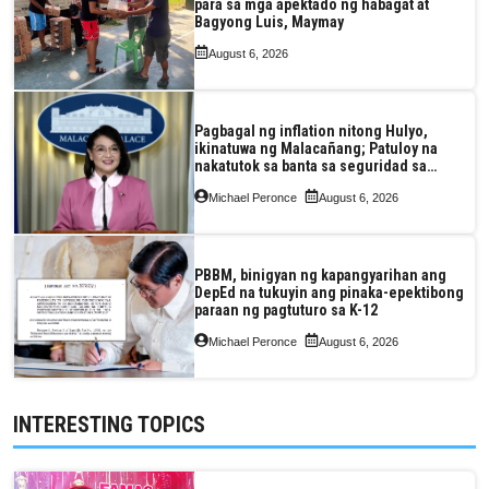
para sa mga apektado ng habagat at
Bagyong Luis, Maymay
August 6, 2026
Pagbagal ng inflation nitong Hulyo,
ikinatuwa ng Malacañang; Patuloy na
nakatutok sa banta sa seguridad sa
pagkain, enerhiya
Michael Peronce
August 6, 2026
PBBM, binigyan ng kapangyarihan ang
DepEd na tukuyin ang pinaka-epektibong
paraan ng pagtuturo sa K-12
Michael Peronce
August 6, 2026
INTERESTING TOPICS