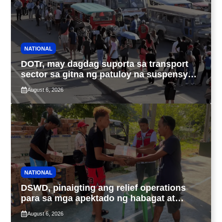
NATIONAL
DOTr, may dagdag suporta sa transport
sector sa gitna ng patuloy na suspensyon
ng taas-pasahe
August 6, 2026
NATIONAL
DSWD, pinaigting ang relief operations
para sa mga apektado ng habagat at
Bagyong Luis, Maymay
August 6, 2026