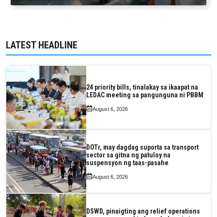
LATEST HEADLINE
24 priority bills, tinalakay sa ikaapat na
LEDAC meeting sa pangunguna ni PBBM
August 6, 2026
DOTr, may dagdag suporta sa transport
sector sa gitna ng patuloy na
suspensyon ng taas-pasahe
August 6, 2026
DSWD, pinaigting ang relief operations