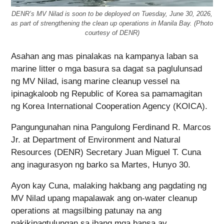
DENR’s MV Nilad is soon to be deployed on Tuesday, June 30, 2026,
as part of strengthening the clean up operations in Manila Bay. (Photo
courtesy of DENR)
Asahan ang mas pinalakas na kampanya laban sa
marine litter o mga basura sa dagat sa paglulunsad
ng MV Nilad, isang marine cleanup vessel na
ipinagkaloob ng Republic of Korea sa pamamagitan
ng Korea International Cooperation Agency (KOICA).
Pangungunahan nina Pangulong Ferdinand R. Marcos
Jr. at Department of Environment and Natural
Resources (DENR) Secretary Juan Miguel T. Cuna
ang inagurasyon ng barko sa Martes, Hunyo 30.
Ayon kay Cuna, malaking hakbang ang pagdating ng
MV Nilad upang mapalawak ang on-water cleanup
operations at magsilbing patunay na ang
pakikipagtulungan sa ibang mga bansa ay