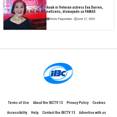
Anak ni Veteran actress Eva Darren,
netizens, dismayado sa FAMAS
Divine Paguntalan
June 17, 2024
Terms of Use
About the IBCTV 13
Privacy Policy
Cookies
Accessibility
Help
Contact the IBCTV 13
Advertise with us