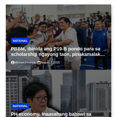
NATIONAL
PBBM, ibinida ang P19-B pondo para sa
scholarship ngayong taon, pinakamalaki
sa kasaysayan ng TESDA
Michael Peronce
August 7, 2026
NATIONAL
PH economy, inaasahang babawi sa