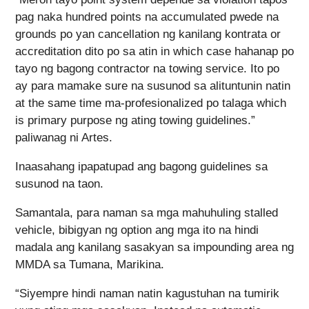
pag naka hundred points na accumulated pwede na
grounds po yan cancellation ng kanilang kontrata or
accreditation dito po sa atin in which case hahanap po
tayo ng bagong contractor na towing service. Ito po
ay para mamake sure na susunod sa alituntunin natin
at the same time ma-profesionalized po talaga which
is primary purpose ng ating towing guidelines.”
paliwanag ni Artes.
Inaasahang ipapatupad ang bagong guidelines sa
susunod na taon.
Samantala, para naman sa mga mahuhuling stalled
vehicle, bibigyan ng option ang mga ito na hindi
madala ang kanilang sasakyan sa impounding area ng
MMDA sa Tumana, Marikina.
“Siyempre hindi naman natin kagustuhan na tumirik