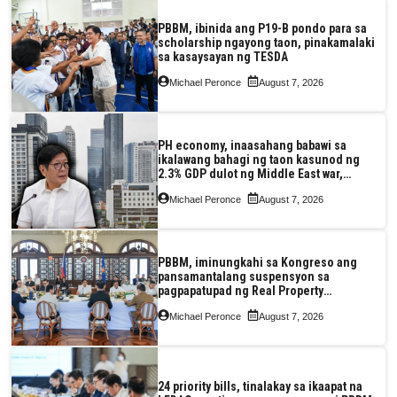
PBBM, ibinida ang P19-B pondo para sa
scholarship ngayong taon, pinakamalaki
sa kasaysayan ng TESDA
Michael Peronce
August 7, 2026
PH economy, inaasahang babawi sa
ikalawang bahagi ng taon kasunod ng
2.3% GDP dulot ng Middle East war,
pagkaantala ng public construction
Michael Peronce
August 7, 2026
PBBM, iminungkahi sa Kongreso ang
pansamantalang suspensyon sa
pagpapatupad ng Real Property
Valuation and Assessment Reform Act
Michael Peronce
August 7, 2026
24 priority bills, tinalakay sa ikaapat na