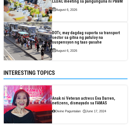
LEDAC meeting sa pangunguna ni PBBM
August 6, 2026
DOTr, may dagdag suporta sa transport
sector sa gitna ng patuloy na
suspensyon ng taas-pasahe
August 6, 2026
INTERESTING TOPICS
Anak ni Veteran actress Eva Darren,
netizens, dismayado sa FAMAS
Divine Paguntalan
June 17, 2024