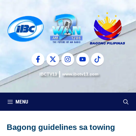
Skip
to
content
IBCTV13
www.ibctv13.com
MENU
Bagong guidelines sa towing