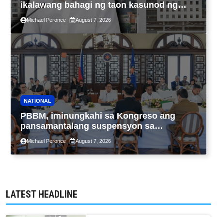
ikalawang bahagi ng taon kasunod ng
2.3% GDP dulot ng Middle East war,
Michael Peronce
August 7, 2026
pagkaantala ng public construction
NATIONAL
PBBM, iminungkahi sa Kongreso ang
pansamantalang suspensyon sa
pagpapatupad ng Real Property Valuation
Michael Peronce
August 7, 2026
and Assessment Reform Act
LATEST HEADLINE