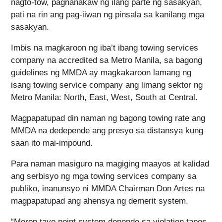
nagto-tow, pagnanakaw ng ilang parte ng sasakyan,
pati na rin ang pag-iiwan ng pinsala sa kanilang mga
sasakyan.
Imbis na magkaroon ng iba’t ibang towing services
company na accredited sa Metro Manila, sa bagong
guidelines ng MMDA ay magkakaroon lamang ng
isang towing service company ang limang sektor ng
Metro Manila: North, East, West, South at Central.
Magpapatupad din naman ng bagong towing rate ang
MMDA na dedepende ang presyo sa distansya kung
saan ito mai-impound.
Para naman masiguro na magiging maayos at kalidad
ang serbisyo ng mga towing services company sa
publiko, inanunsyo ni MMDA Chairman Don Artes na
magpapatupad ang ahensya ng demerit system.
“Meron tayo point system depende sa violation tapos