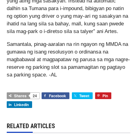
yung ating mga sasakyan. Instead na automatic
dalhin sa Tumana para i-impound, bibigyan po natin
ng option yung driver o yung may-ari ng sasakyan na
ihatid na lang sila sa bahay, mall, kung saan pwede
sila mag-park o i-diretso sila sa talyer” ani Artes.
Samantala, pinag-aaralan na rin ngayon ng MMDA na
gumawa ng isang resolusyon o ordinansa na
magbabawal at magpapataw ng parusa sa mga nagre-
reserve ng parking slot sa pamamagitan ng pagtayo
sa parking space. -AL
Shares
24
Facebook
Tweet
Pin
LinkedIn
RELATED ARTICLES