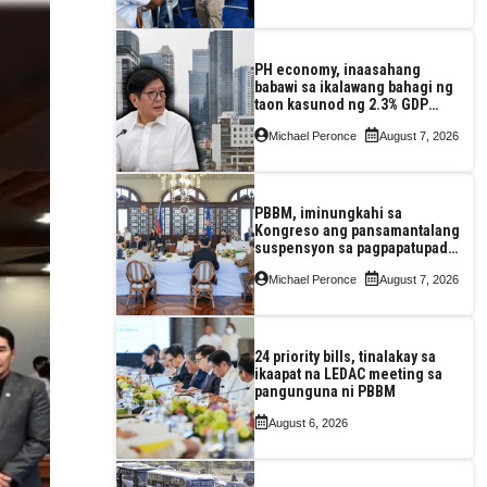
PH economy, inaasahang
babawi sa ikalawang bahagi ng
taon kasunod ng 2.3% GDP
dulot ng Middle East war,
Michael Peronce
August 7, 2026
pagkaantala ng public
construction
PBBM, iminungkahi sa
Kongreso ang pansamantalang
suspensyon sa pagpapatupad
ng Real Property Valuation and
Michael Peronce
August 7, 2026
Assessment Reform Act
24 priority bills, tinalakay sa
ikaapat na LEDAC meeting sa
pangunguna ni PBBM
August 6, 2026