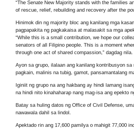
“The Senate New Majority stands with the families a
of rescue, relief, rebuilding and recovery after the p
Hinimok din ng majority bloc ang kanilang mga kasam
pagpapakita ng pagkakaisa at malasakit sa mga apek
“While this is a small contribution, we hope our colleag
senators of all Filipino people. This is a moment when
through one act of shared compassion,” dagdag nila.
Ayon sa grupo, ilalaan ang kanilang kontribusyon s
pagkain, malinis na tubig, gamot, pansamantalang mat
Iginiit ng grupo na ang hakbang ay hindi lamang isa
na hindi nito kinahaharap nang mag-isa ang epekto 
Batay sa huling datos ng Office of Civil Defense, u
nawawala dahil sa lindol.
Apektado rin ang 17,600 pamilya o mahigit 77,000 ind