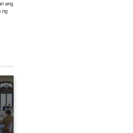
an ang
n ng