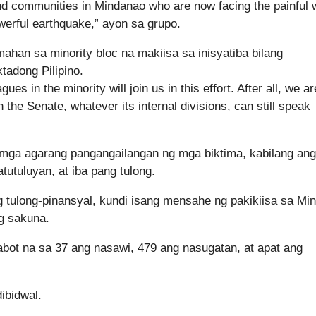
nd communities in Mindanao who are now facing the painful 
owerful earthquake,” ayon sa grupo.
ahan sa minority bloc na makiisa sa inisyatiba bilang
tadong Pilipino.
ues in the minority will join us in this effort. After all, we ar
 the Senate, whatever its internal divisions, can still speak
a mga agarang pangangailangan ng mga biktima, kabilang ang
utuluyan, at iba pang tulong.
ng tulong-pinansyal, kundi isang mensahe ng pakikiisa sa Mi
ng sakuna.
mabot na sa 37 ang nasawi, 479 ang nasugatan, at apat ang
ibidwal.