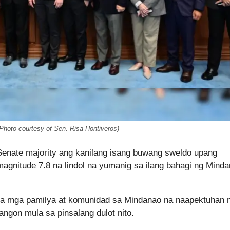
Photo courtesy of Sen. Risa Hontiveros)
enate majority ang kanilang isang buwang sweldo upang
 magnitude 7.8 na lindol na yumanig sa ilang bahagi ng Mind
a sa mga pamilya at komunidad sa Mindanao na naapektuhan 
angon mula sa pinsalang dulot nito.