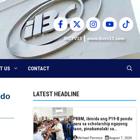
IBCTV13
www.ibctv13.com
T US
CONTACT
LATEST HEADLINE
ldo
PBBM, ibinida ang P19-B pondo
para sa scholarship ngayong
taon, pinakamalaki sa
kasaysayan ng TESDA
Michael Peronce
August 7, 2026