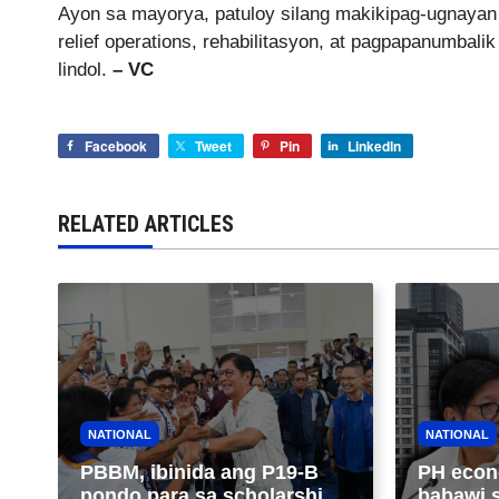
Ayon sa mayorya, patuloy silang makikipag-ugnayan
relief operations, rehabilitasyon, at pagpapanumbal
lindol.
– VC
Facebook
Tweet
Pin
LinkedIn
RELATED ARTICLES
NATIONAL
NATIONAL
PBBM, ibinida ang P19-B
PH econ
pondo para sa scholarship
babawi 