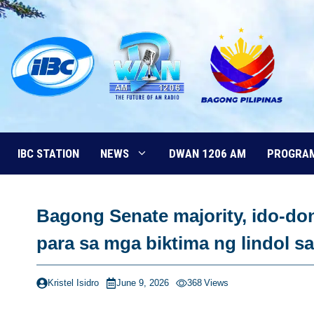
Skip
to
content
IBC STATION
NEWS
DWAN 1206 AM
PROGRA
Bagong Senate majority, ido-do
para sa mga biktima ng lindol 
Kristel Isidro
June 9, 2026
368
Views