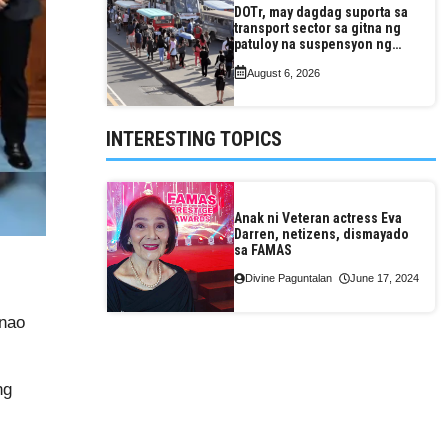
DOTr, may dagdag suporta sa
transport sector sa gitna ng
patuloy na suspensyon ng
taas-pasahe
August 6, 2026
INTERESTING TOPICS
Anak ni Veteran actress Eva
Darren, netizens, dismayado
sa FAMAS
Divine Paguntalan
June 17, 2024
anao
ng