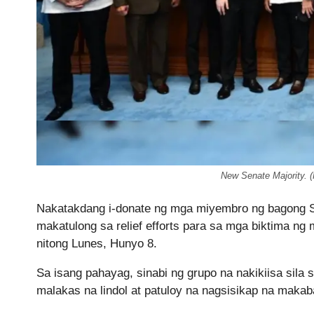
New Senate Majority. (
Nakatakdang i-donate ng mga miyembro ng bagong S
makatulong sa relief efforts para sa mga biktima ng
nitong Lunes, Hunyo 8.
Sa isang pahayag, sinabi ng grupo na nakikiisa sil
malakas na lindol at patuloy na nagsisikap na makab