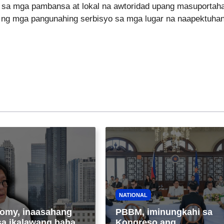
 sa mga pambansa at lokal na awtoridad upang masuportah
ik ng mga pangunahing serbisyo sa mga lugar na naapektuha
NATIONAL
omy, inaasahang
PBBM, iminungkahi sa
sa ikalawang bahagi
Kongreso ang