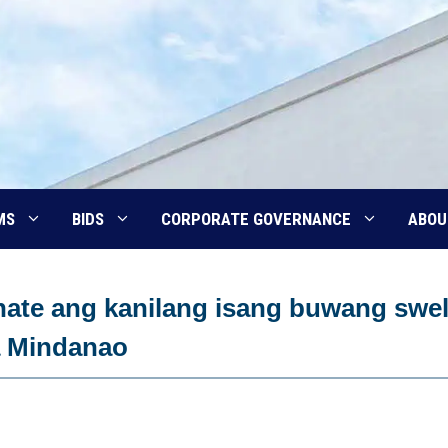
MS
BIDS
CORPORATE GOVERNANCE
ABOU
nate ang kanilang isang buwang swe
sa Mindanao