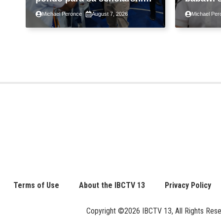
ngayong taon, pinakamalaki
ng taon
Michael Peronce
August 7, 2026
Michael Per
sa kasaysayan ng TESDA
GDP dul
war, pag
construc
Terms of Use
About the IBCTV 13
Privacy Policy
Copyright ©2026 IBCTV 13, All Rights Reserv