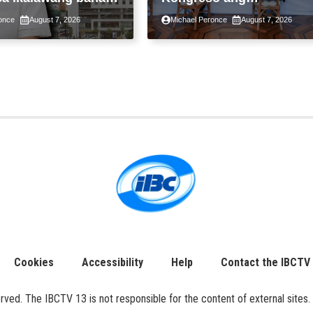
 kasunod ng 2.3%
pansamantalang
once
August 7, 2026
Michael Peronce
August 7, 2026
ot ng Middle East
suspensyon sa
kaantala ng public
pagpapatupad ng Real
tion
Property Valuation and
Assessment Reform Act
Cookies
Accessibility
Help
Contact the IBCTV
ed. The IBCTV 13 is not responsible for the content of external sites. 