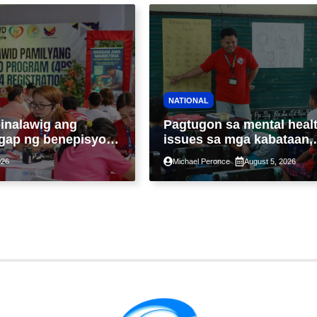
NATIONAL
inalawig ang
Pagtugon sa mental heal
gap ng benepisyo
issues sa mga kabataan,
members lampas sa
palalakasin ng ilulunsad 
026
Michael Peronce
August 5, 2026
 7-year-period
‘Tara, Usap!’ program ng
DSWD