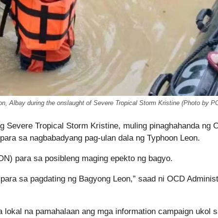
on, Albay during the onslaught of Severe Tropical Storm Kristine (Photo by P
 Severe Tropical Storm Kristine, muling pinaghahanda ng O
 para sa nagbabadyang pag-ulan dala ng Typhoon Leon.
ON) para sa posibleng maging epekto ng bagyo.
 para sa pagdating ng Bagyong Leon,” saad ni OCD Administ
 lokal na pamahalaan ang mga information campaign ukol 