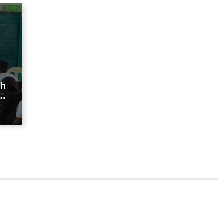
th
na