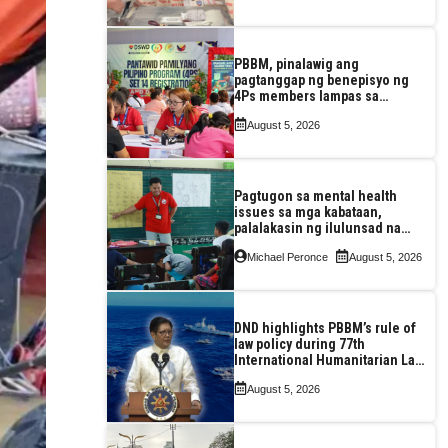
PBBM, pinalawig ang
pagtanggap ng benepisyo ng
4Ps members lampas sa
maximum 7-year-period
August 5, 2026
Pagtugon sa mental health
issues sa mga kabataan,
palalakasin ng ilulunsad na
‘Tara, Usap!’ program ng DSWD
Michael Peronce
August 5, 2026
DND highlights PBBM’s rule of
law policy during 77th
International Humanitarian Law
Month observance
August 5, 2026