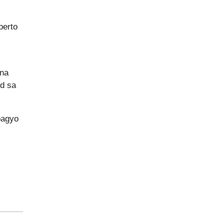
berto
 na
od sa
bagyo