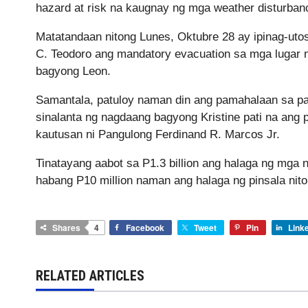
hazard at risk na kaugnay ng mga weather disturban
Matatandaan nitong Lunes, Oktubre 28 ay ipinag-uto
C. Teodoro ang mandatory evacuation sa mga lugar na
bagyong Leon.
Samantala, patuloy naman din ang pamahalaan sa p
sinalanta ng nagdaang bagyong Kristine pati na ang
kautusan ni Pangulong Ferdinand R. Marcos Jr.
Tinatayang aabot sa P1.3 billion ang halaga ng mga
habang P10 million naman ang halaga ng pinsala nito
Shares
4
Facebook
Tweet
Pin
Link
RELATED ARTICLES