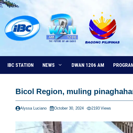
Skip
to
content
IBC STATION
NEWS
DWAN 1206 AM
PROGRA
Bicol Region, muling pinaghah
Alyssa Luciano
October 30, 2024
2193
Views