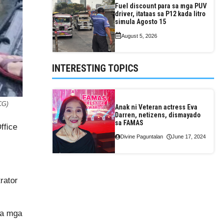
Fuel discount para sa mga PUV
driver, itataas sa P12 kada litro
simula Agosto 15
August 5, 2026
INTERESTING TOPICS
CG)
Anak ni Veteran actress Eva
Darren, netizens, dismayado
sa FAMAS
ffice
Divine Paguntalan
June 17, 2024
rator
sa mga