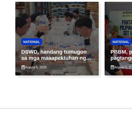
NATIONAL
NATIONAL
DSWD, handang tumugon
PBBM, p
sa mga maaapektuhan ng
pagtang
Bagyong Maymay; araw-
ng 4Ps 
August 5, 2026
August 5, 2
araw na paggawa ng FFPs,
maximum
tiniyak