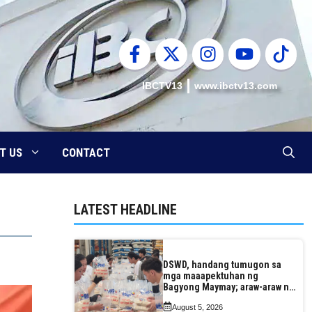
IBCTV13
www.ibctv13.com
T US
CONTACT
LATEST HEADLINE
DSWD, handang tumugon sa
mga maaapektuhan ng
Bagyong Maymay; araw-araw na
paggawa ng FFPs, tiniyak
August 5, 2026