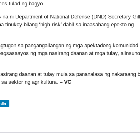
ces tulad ng bagyo.
s na ni Department of National Defense (DND) Secretary Gil
 tinukoy bilang ‘high-risk’ dahil sa inaasahang epekto ng
agtugon sa pangangailangan ng mga apektadong komunidad
 pagsasaayos ng mga nasirang daanan at mga tulay, alinsun
 nasirang daanan at tulay mula sa pananalasa ng nakaraang 
 sa sektor ng agrikultura.
– VC
edIn