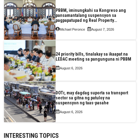
PBBM, iminungkahi sa Kongreso ang
pansamantalang suspensyon sa
pagpapatupad ng Real Property
Valuation and Assessment Reform Act
Michael Peronce
August 7, 2026
24 priority bills, tinalakay sa ikaapat na
LEDAC meeting sa pangunguna ni PBBM
August 6, 2026
DOTr, may dagdag suporta sa transport
sector sa gitna ng patuloy na
suspensyon ng taas-pasahe
August 6, 2026
INTERESTING TOPICS