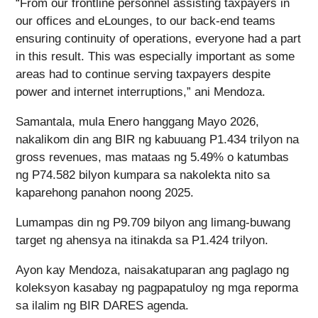
“From our frontline personnel assisting taxpayers in
our offices and eLounges, to our back-end teams
ensuring continuity of operations, everyone had a part
in this result. This was especially important as some
areas had to continue serving taxpayers despite
power and internet interruptions,” ani Mendoza.
Samantala, mula Enero hanggang Mayo 2026,
nakalikom din ang BIR ng kabuuang P1.434 trilyon na
gross revenues, mas mataas ng 5.49% o katumbas
ng P74.582 bilyon kumpara sa nakolekta nito sa
kaparehong panahon noong 2025.
Lumampas din ng P9.709 bilyon ang limang-buwang
target ng ahensya na itinakda sa P1.424 trilyon.
Ayon kay Mendoza, naisakatuparan ang paglago ng
koleksyon kasabay ng pagpapatuloy ng mga reporma
sa ilalim ng BIR DARES agenda.