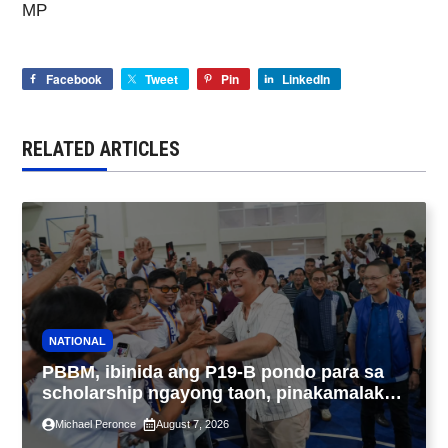
MP
Facebook
Tweet
Pin
LinkedIn
RELATED ARTICLES
NATIONAL
PBBM, ibinida ang P19-B pondo para sa
scholarship ngayong taon, pinakamalaki
sa kasaysayan ng TESDA
Michael Peronce
August 7, 2026