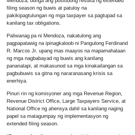
Mendoza, bunga ang positibong resulta ng extended
filing season ng buwis at patuloy na
pakikipagtulungan ng mga taxpayer sa pagtupad sa
kanilang tax obligations.
Paliwanag pa ni Mendoza, nakatulong ang
pagpapalawig na ipinagkaloob ni Pangulong Ferdinand
R. Marcos Jr. upang mas maayos na mapamahalaan
ng mga nagbabayad ng buwis ang kanilang
pananalapi, at makasunod sa mga kinakailangan sa
pagbubuwis sa gitna ng nararanasang krisis sa
enerhiya.
Pinuri rin ng komisyoner ang mga Revenue Region,
Revenue District Office, Large Taxpayers Service, at
National Office ng ahensya dahil sa kanilang naging
papel sa matagumpay ng implementasyon ng
extended filing season.