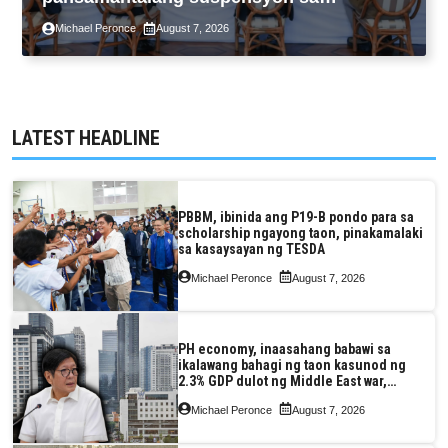
pagpapatupad ng Real Property Valuation
Michael Peronce
August 7, 2026
and Assessment Reform Act
LATEST HEADLINE
PBBM, ibinida ang P19-B pondo para sa
scholarship ngayong taon, pinakamalaki
sa kasaysayan ng TESDA
Michael Peronce
August 7, 2026
PH economy, inaasahang babawi sa
ikalawang bahagi ng taon kasunod ng
2.3% GDP dulot ng Middle East war,
pagkaantala ng public construction
Michael Peronce
August 7, 2026