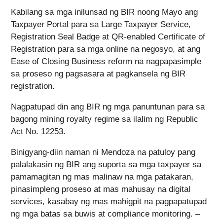
Kabilang sa mga inilunsad ng BIR noong Mayo ang
Taxpayer Portal para sa Large Taxpayer Service,
Registration Seal Badge at QR-enabled Certificate of
Registration para sa mga online na negosyo, at ang
Ease of Closing Business reform na nagpapasimple
sa proseso ng pagsasara at pagkansela ng BIR
registration.
Nagpatupad din ang BIR ng mga panuntunan para sa
bagong mining royalty regime sa ilalim ng Republic
Act No. 12253.
Binigyang-diin naman ni Mendoza na patuloy pang
palalakasin ng BIR ang suporta sa mga taxpayer sa
pamamagitan ng mas malinaw na mga patakaran,
pinasimpleng proseso at mas mahusay na digital
services, kasabay ng mas mahigpit na pagpapatupad
ng mga batas sa buwis at compliance monitoring. –