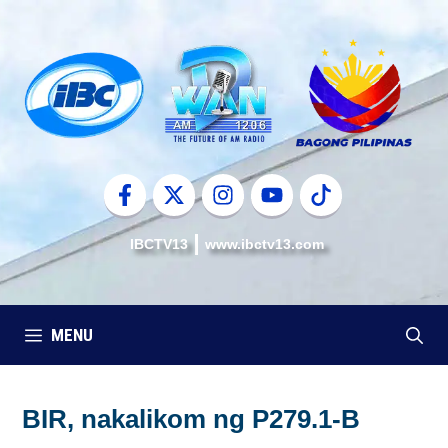
Skip
to
content
IBCTV13
www.ibctv13.com
MENU
BIR, nakalikom ng P279.1-B