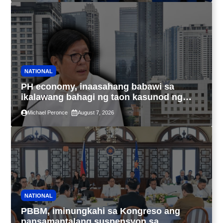
NATIONAL
PH economy, inaasahang babawi sa
ikalawang bahagi ng taon kasunod ng
2.3% GDP dulot ng Middle East war,
Michael Peronce
August 7, 2026
pagkaantala ng public construction
NATIONAL
PBBM, iminungkahi sa Kongreso ang
pansamantalang suspensyon sa