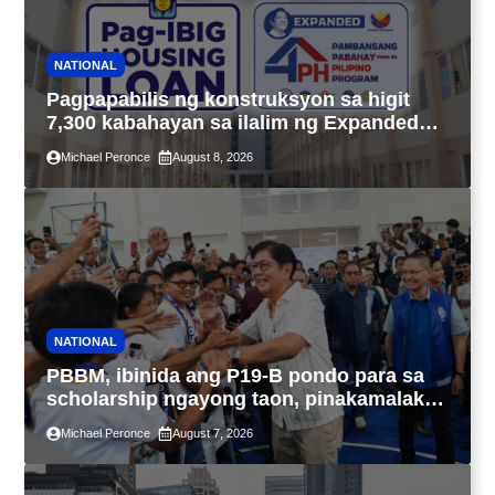
NATIONAL
Pagpapabilis ng konstruksyon sa higit
7,300 kabahayan sa ilalim ng Expanded
4PH, posible na sa pagtutulungan ng Pag-
Michael Peronce
August 8, 2026
IBIG at P.A. Alvarez
NATIONAL
PBBM, ibinida ang P19-B pondo para sa
scholarship ngayong taon, pinakamalaki
sa kasaysayan ng TESDA
Michael Peronce
August 7, 2026