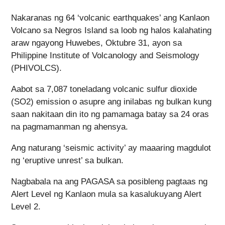
Nakaranas ng 64 ‘volcanic earthquakes’ ang Kanlaon
Volcano sa Negros Island sa loob ng halos kalahating
araw ngayong Huwebes, Oktubre 31, ayon sa
Philippine Institute of Volcanology and Seismology
(PHIVOLCS).
Aabot sa 7,087 toneladang volcanic sulfur dioxide
(SO2) emission o asupre ang inilabas ng bulkan kung
saan nakitaan din ito ng pamamaga batay sa 24 oras
na pagmamanman ng ahensya.
Ang naturang ‘seismic activity’ ay maaaring magdulot
ng ‘eruptive unrest’ sa bulkan.
Nagbabala na ang PAGASA sa posibleng pagtaas ng
Alert Level ng Kanlaon mula sa kasalukuyang Alert
Level 2.