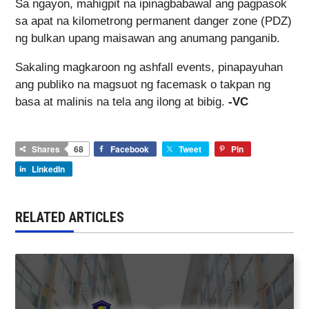
Sa ngayon, mahigpit na ipinagbabawal ang pagpasok
sa apat na kilometrong permanent danger zone (PDZ)
ng bulkan upang maisawan ang anumang panganib.
Sakaling magkaroon ng ashfall events, pinapayuhan
ang publiko na magsuot ng facemask o takpan ng
basa at malinis na tela ang ilong at bibig.
-VC
Shares
68
Facebook
Tweet
Pin
LinkedIn
RELATED ARTICLES