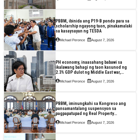
PBBM, ibinida ang P19-B pondo para sa
scholarship ngayong taon, pinakamalaki
sa kasaysayan ng TESDA
Michael Peronce
August 7, 2026
PH economy, inaasahang babawi sa
ikalawang bahagi ng taon kasunod ng
2.3% GDP dulot ng Middle East war,
pagkaantala ng public construction
Michael Peronce
August 7, 2026
PBBM, iminungkahi sa Kongreso ang
pansamantalang suspensyon sa
pagpapatupad ng Real Property
Valuation and Assessment Reform Act
Michael Peronce
August 7, 2026