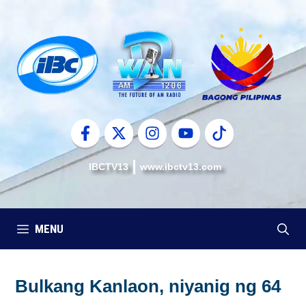
Skip
to
content
IBCTV13
www.ibctv13.com
MENU
Bulkang Kanlaon, niyanig ng 64