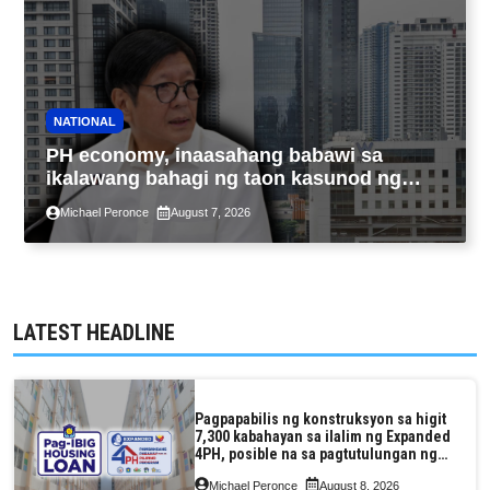
NATIONAL
PH economy, inaasahang babawi sa
ikalawang bahagi ng taon kasunod ng
2.3% GDP dulot ng Middle East war,
Michael Peronce
August 7, 2026
pagkaantala ng public construction
LATEST HEADLINE
Pagpapabilis ng konstruksyon sa higit
7,300 kabahayan sa ilalim ng Expanded
4PH, posible na sa pagtutulungan ng
Pag-IBIG at P.A. Alvarez
Michael Peronce
August 8, 2026