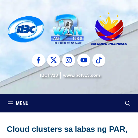
Skip
to
content
IBCTV13
www.ibctv13.com
MENU
Cloud clusters sa labas ng PAR,