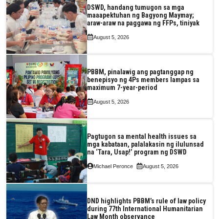
DSWD, handang tumugon sa mga
maaapektuhan ng Bagyong Maymay;
araw-araw na paggawa ng FFPs, tiniyak
August 5, 2026
PBBM, pinalawig ang pagtanggap ng
benepisyo ng 4Ps members lampas sa
maximum 7-year-period
August 5, 2026
Pagtugon sa mental health issues sa
mga kabataan, palalakasin ng ilulunsad
na ‘Tara, Usap!’ program ng DSWD
Michael Peronce
August 5, 2026
DND highlights PBBM’s rule of law policy
during 77th International Humanitarian
Law Month observance