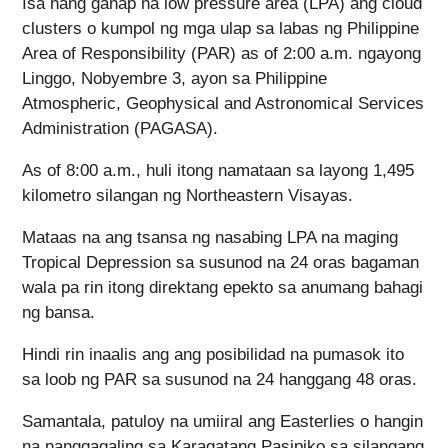
Isa nang ganap na low pressure area (LPA) ang cloud
clusters o kumpol ng mga ulap sa labas ng Philippine
Area of Responsibility (PAR) as of 2:00 a.m. ngayong
Linggo, Nobyembre 3, ayon sa Philippine
Atmospheric, Geophysical and Astronomical Services
Administration (PAGASA).
As of 8:00 a.m., huli itong namataan sa layong 1,495
kilometro silangan ng Northeastern Visayas.
Mataas na ang tsansa ng nasabing LPA na maging
Tropical Depression sa susunod na 24 oras bagaman
wala pa rin itong direktang epekto sa anumang bahagi
ng bansa.
Hindi rin inaalis ang ang posibilidad na pumasok ito
sa loob ng PAR sa susunod na 24 hanggang 48 oras.
Samantala, patuloy na umiiral ang Easterlies o hangin
na nanggagaling sa Karagatang Pasipiko sa silangang