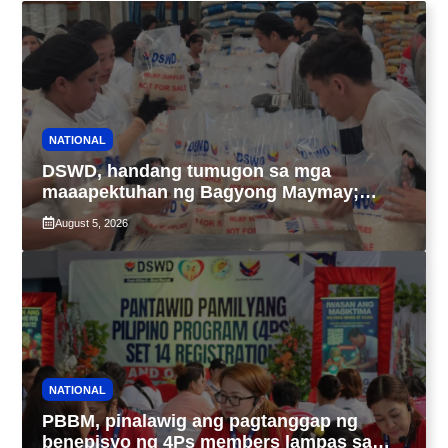
NATIONAL
DSWD, handang tumugon sa mga
maaapektuhan ng Bagyong Maymay;
araw-araw na paggawa ng FFPs, tiniyak
August 5, 2026
NATIONAL
PBBM, pinalawig ang pagtanggap ng
benepisyo ng 4Ps members lampas sa