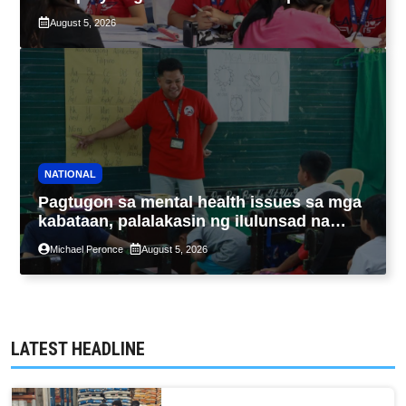
maximum 7-year-period
August 5, 2026
NATIONAL
Pagtugon sa mental health issues sa mga
kabataan, palalakasin ng ilulunsad na
‘Tara, Usap!’ program ng DSWD
Michael Peronce
August 5, 2026
LATEST HEADLINE