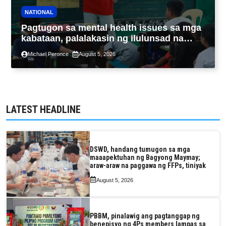
NATIONAL
Pagtugon sa mental health issues sa mga
kabataan, palalakasin ng ilulunsad na
‘Tara, Usap!’ program ng DSWD
Michael Peronce
August 5, 2026
LATEST HEADLINE
DSWD, handang tumugon sa mga
maaapektuhan ng Bagyong Maymay;
araw-araw na paggawa ng FFPs, tiniyak
August 5, 2026
PBBM, pinalawig ang pagtanggap ng
benepisyo ng 4Ps members lampas sa