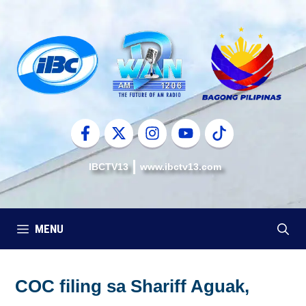
Skip
to
content
IBCTV13
www.ibctv13.com
MENU
COC filing sa Shariff Aguak,