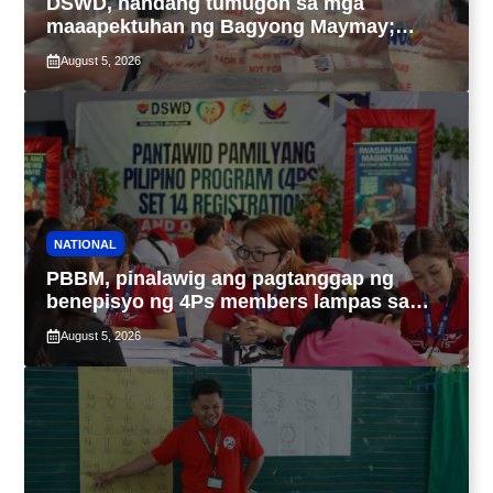
DSWD, handang tumugon sa mga
maaapektuhan ng Bagyong Maymay;
araw-araw na paggawa ng FFPs, tiniyak
August 5, 2026
NATIONAL
PBBM, pinalawig ang pagtanggap ng
benepisyo ng 4Ps members lampas sa
maximum 7-year-period
August 5, 2026