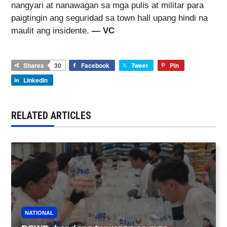
nangyari at nanawagan sa mga pulis at militar para
paigtingin ang seguridad sa town hall upang hindi na
maulit ang insidente.
— VC
Shares
30
Facebook
Tweet
Pin
LinkedIn
RELATED ARTICLES
NATIONAL