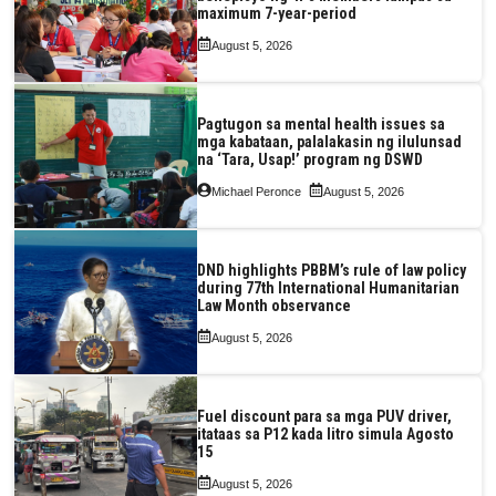
maximum 7-year-period
August 5, 2026
Pagtugon sa mental health issues sa
mga kabataan, palalakasin ng ilulunsad
na ‘Tara, Usap!’ program ng DSWD
Michael Peronce
August 5, 2026
DND highlights PBBM’s rule of law policy
during 77th International Humanitarian
Law Month observance
August 5, 2026
Fuel discount para sa mga PUV driver,
itataas sa P12 kada litro simula Agosto
15
August 5, 2026