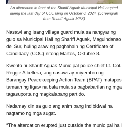
An altercation in front of the Shariff Aguak Municipal Hall erupted
during the last day of COC filing on October 8, 2024. (Screengrab
from Shariff Aguak MPS)
Nasawi ang isang village guard mula sa nangyaring
gulo sa Municipal Hall ng Shariff Aguak, Maguindanao
del Sur, huling araw ng paghahain ng Certificate of
Candidacy (COC) nitong Martes, Oktubre 8.
Kwento ni Shariff Aguak Municipal police chief Lt. Col.
Reggie Albellera, ang nasawi ay miyembro ng
Barangay Peacekeeping Action Team (BPAT) matapos
tamaan ng ligaw na bala mula sa pagbabarilan ng mga
tagasuporta ng magkalabang partido.
Nadamay din sa gulo ang anim pang indibidwal na
nagtamo ng mga sugat.
“The altercation erupted just outside the municipal hall