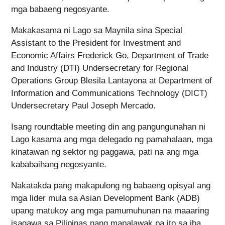
mga babaeng negosyante.
Makakasama ni Lago sa Maynila sina Special
Assistant to the President for Investment and
Economic Affairs Frederick Go, Department of Trade
and Industry (DTI) Undersecretary for Regional
Operations Group Blesila Lantayona at Department of
Information and Communications Technology (DICT)
Undersecretary Paul Joseph Mercado.
Isang roundtable meeting din ang pangungunahan ni
Lago kasama ang mga delegado ng pamahalaan, mga
kinatawan ng sektor ng paggawa, pati na ang mga
kababaihang negosyante.
Nakatakda pang makapulong ng babaeng opisyal ang
mga lider mula sa Asian Development Bank (ADB)
upang matukoy ang mga pamumuhunan na maaaring
isagawa sa Pilipinas nang mapalawak pa ito sa iba