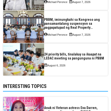
Michael Peronce
August 7, 2026
PBBM, iminungkahi sa Kongreso ang
pansamantalang suspensyon sa
pagpapatupad ng Real Property
Valuation and Assessment Reform Act
Michael Peronce
August 7, 2026
24 priority bills, tinalakay sa ikaapat na
LEDAC meeting sa pangunguna ni PBBM
August 6, 2026
INTERESTING TOPICS
Anak ni Veteran actress Eva Darren,