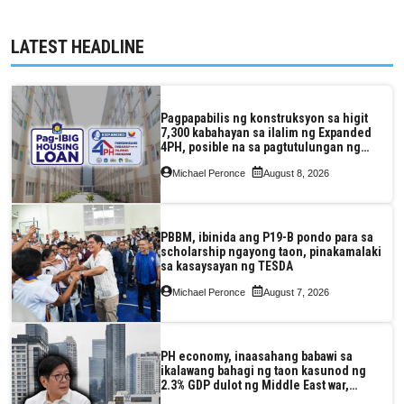
LATEST HEADLINE
Pagpapabilis ng konstruksyon sa higit
7,300 kabahayan sa ilalim ng Expanded
4PH, posible na sa pagtutulungan ng
Pag-IBIG at P.A. Alvarez
Michael Peronce
August 8, 2026
PBBM, ibinida ang P19-B pondo para sa
scholarship ngayong taon, pinakamalaki
sa kasaysayan ng TESDA
Michael Peronce
August 7, 2026
PH economy, inaasahang babawi sa
ikalawang bahagi ng taon kasunod ng
2.3% GDP dulot ng Middle East war,
pagkaantala ng public construction