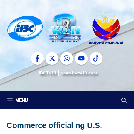
Skip
to
content
IBCTV13
www.ibctv13.com
MENU
Commerce official ng U.S.