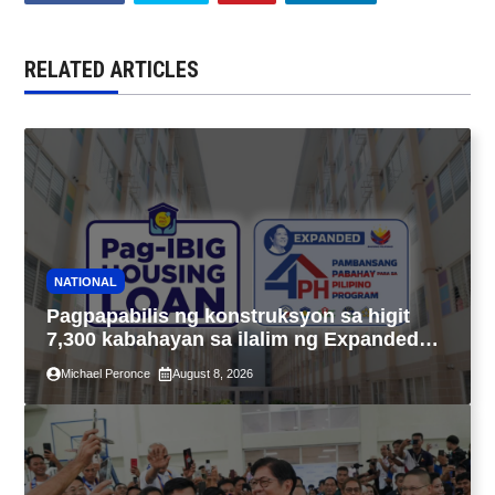
RELATED ARTICLES
NATIONAL
Pagpapabilis ng konstruksyon sa higit
7,300 kabahayan sa ilalim ng Expanded
4PH, posible na sa pagtutulungan ng Pag-
Michael Peronce
August 8, 2026
IBIG at P.A. Alvarez