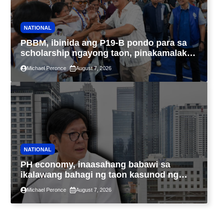
NATIONAL
PBBM, ibinida ang P19-B pondo para sa
scholarship ngayong taon, pinakamalaki
sa kasaysayan ng TESDA
Michael Peronce
August 7, 2026
NATIONAL
PH economy, inaasahang babawi sa
ikalawang bahagi ng taon kasunod ng
2.3% GDP dulot ng Middle East war,
Michael Peronce
August 7, 2026
pagkaantala ng public construction