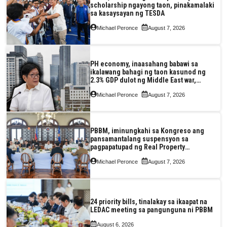
scholarship ngayong taon, pinakamalaki
sa kasaysayan ng TESDA
Michael Peronce
August 7, 2026
PH economy, inaasahang babawi sa
ikalawang bahagi ng taon kasunod ng
2.3% GDP dulot ng Middle East war,
pagkaantala ng public construction
Michael Peronce
August 7, 2026
PBBM, iminungkahi sa Kongreso ang
pansamantalang suspensyon sa
pagpapatupad ng Real Property
Valuation and Assessment Reform Act
Michael Peronce
August 7, 2026
24 priority bills, tinalakay sa ikaapat na
LEDAC meeting sa pangunguna ni PBBM
August 6, 2026