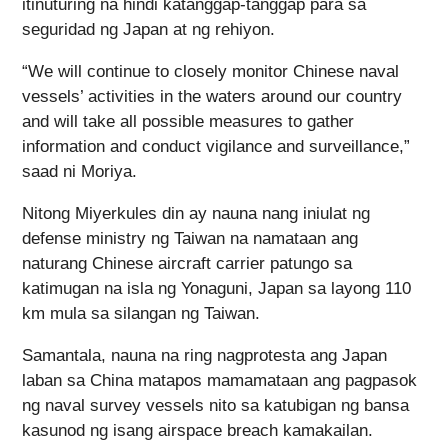
itinuturing na hindi katanggap-tanggap para sa
seguridad ng Japan at ng rehiyon.
“We will continue to closely monitor Chinese naval
vessels’ activities in the waters around our country
and will take all possible measures to gather
information and conduct vigilance and surveillance,”
saad ni Moriya.
Nitong Miyerkules din ay nauna nang iniulat ng
defense ministry ng Taiwan na namataan ang
naturang Chinese aircraft carrier patungo sa
katimugan na isla ng Yonaguni, Japan sa layong 110
km mula sa silangan ng Taiwan.
Samantala, nauna na ring nagprotesta ang Japan
laban sa China matapos mamamataan ang pagpasok
ng naval survey vessels nito sa katubigan ng bansa
kasunod ng isang airspace breach kamakailan.