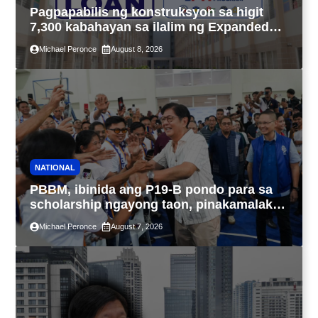
Pagpapabilis ng konstruksyon sa higit
7,300 kabahayan sa ilalim ng Expanded
4PH, posible na sa pagtutulungan ng Pag-
Michael Peronce
August 8, 2026
IBIG at P.A. Alvarez
NATIONAL
PBBM, ibinida ang P19-B pondo para sa
scholarship ngayong taon, pinakamalaki
sa kasaysayan ng TESDA
Michael Peronce
August 7, 2026