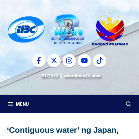
Skip
to
content
IBCTV13
www.ibctv13.com
MENU
‘Contiguous water’ ng Japan,