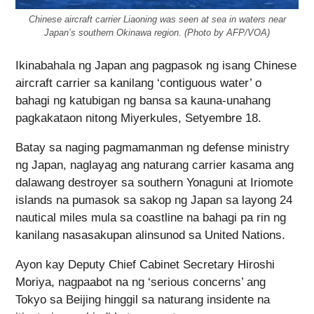
Chinese aircraft carrier Liaoning was seen at sea in waters near
Japan’s southern Okinawa region. (Photo by AFP/VOA)
Ikinabahala ng Japan ang pagpasok ng isang Chinese
aircraft carrier sa kanilang ‘contiguous water’ o
bahagi ng katubigan ng bansa sa kauna-unahang
pagkakataon nitong Miyerkules, Setyembre 18.
Batay sa naging pagmamanman ng defense ministry
ng Japan, naglayag ang naturang carrier kasama ang
dalawang destroyer sa southern Yonaguni at Iriomote
islands na pumasok sa sakop ng Japan sa layong 24
nautical miles mula sa coastline na bahagi pa rin ng
kanilang nasasakupan alinsunod sa United Nations.
Ayon kay Deputy Chief Cabinet Secretary Hiroshi
Moriya, nagpaabot na ng ‘serious concerns’ ang
Tokyo sa Beijing hinggil sa naturang insidente na