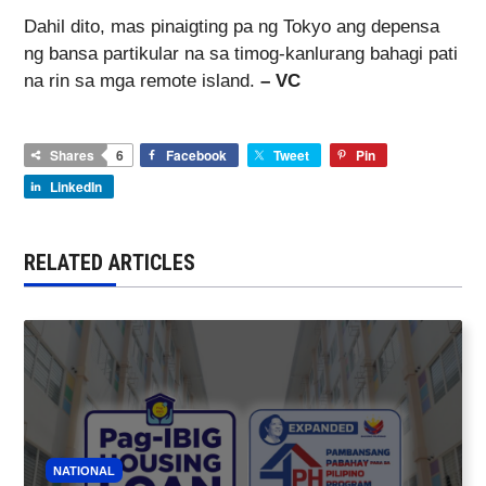
Dahil dito, mas pinaigting pa ng Tokyo ang depensa
ng bansa partikular na sa timog-kanlurang bahagi pati
na rin sa mga remote island.
– VC
Shares
6
Facebook
Tweet
Pin
LinkedIn
RELATED ARTICLES
NATIONAL