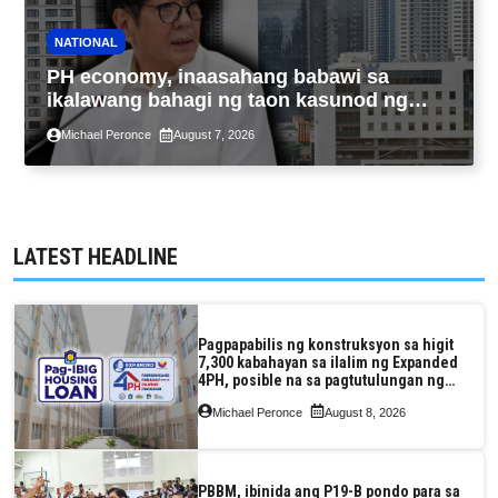
NATIONAL
PH economy, inaasahang babawi sa
ikalawang bahagi ng taon kasunod ng
2.3% GDP dulot ng Middle East war,
Michael Peronce
August 7, 2026
pagkaantala ng public construction
LATEST HEADLINE
Pagpapabilis ng konstruksyon sa higit
7,300 kabahayan sa ilalim ng Expanded
4PH, posible na sa pagtutulungan ng
Pag-IBIG at P.A. Alvarez
Michael Peronce
August 8, 2026
PBBM, ibinida ang P19-B pondo para sa