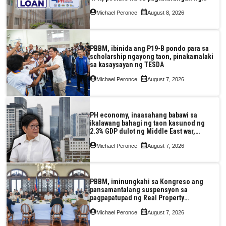
Pag-IBIG at P.A. Alvarez
Michael Peronce
August 8, 2026
PBBM, ibinida ang P19-B pondo para sa
scholarship ngayong taon, pinakamalaki
sa kasaysayan ng TESDA
Michael Peronce
August 7, 2026
PH economy, inaasahang babawi sa
ikalawang bahagi ng taon kasunod ng
2.3% GDP dulot ng Middle East war,
pagkaantala ng public construction
Michael Peronce
August 7, 2026
PBBM, iminungkahi sa Kongreso ang
pansamantalang suspensyon sa
pagpapatupad ng Real Property
Valuation and Assessment Reform Act
Michael Peronce
August 7, 2026