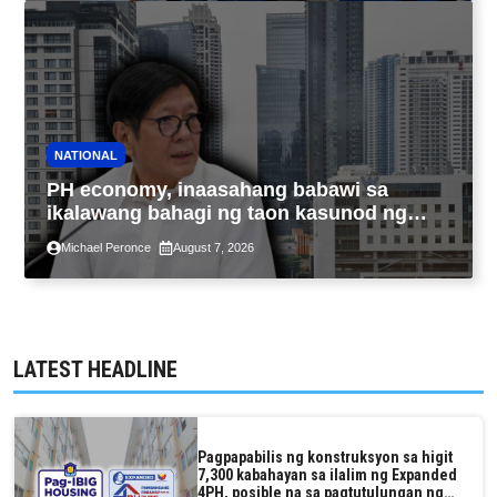
NATIONAL
PH economy, inaasahang babawi sa
ikalawang bahagi ng taon kasunod ng
2.3% GDP dulot ng Middle East war,
Michael Peronce
August 7, 2026
pagkaantala ng public construction
LATEST HEADLINE
Pagpapabilis ng konstruksyon sa higit
7,300 kabahayan sa ilalim ng Expanded
4PH, posible na sa pagtutulungan ng