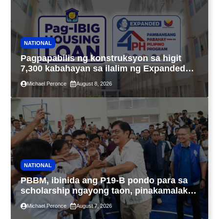
NATIONAL
Pagpapabilis ng konstruksyon sa higit
7,300 kabahayan sa ilalim ng Expanded
4PH, posible na sa pagtutulungan ng Pag-
Michael Peronce
August 8, 2026
IBIG at P.A. Alvarez
NATIONAL
PBBM, ibinida ang P19-B pondo para sa
scholarship ngayong taon, pinakamalaki
sa kasaysayan ng TESDA
Michael Peronce
August 7, 2026