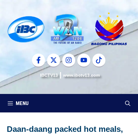
Skip
to
content
IBCTV13
www.ibctv13.com
MENU
Daan-daang packed hot meals,