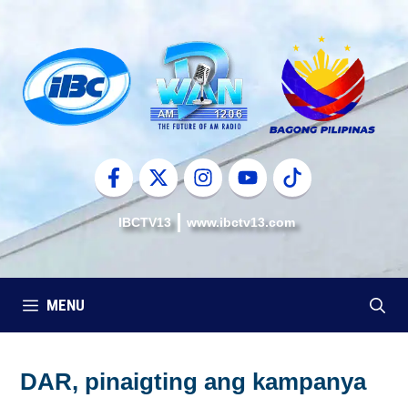
Skip
to
content
IBCTV13
www.ibctv13.com
MENU
DAR, pinaigting ang kampanya