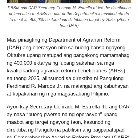
PBBM and DAR Secretary Conrado M. Estrella III led the distribution
of land titles to ARBs as part of the Department’s intensified efforts
to meet its 400,000-hectare land distribution target by 2025. (Photo
from DAR)
Mas pinaigting ng Department of Agrarian Reform
(DAR) ang operasyon nito sa buong bansa ngayong
Oktubre upang matupad ang pangakong mamamahagi
ng 400,000 ektarya ng lupang sakahan sa mga
kwalipikadong agrarian reform beneficiaries (ARBs)
sa taong 2025, alinsunod sa direktiba ni Pangulong
Ferdinand R. Marcos Jr. na maiangat ang kabuhayan
at kapakanan ng mga magsasakang Pilipino.
Ayon kay Secretary Conrado M. Estrella III, ang DAR
ay nasa “buong pwersa na ng operasyon” upang
maabot ang target ngayong taon, kasunod ng
direktiba ng Pangulo na pabilisin ang pagpapatupad
ng Comprehensive Agrarian Reform Program (CARP).