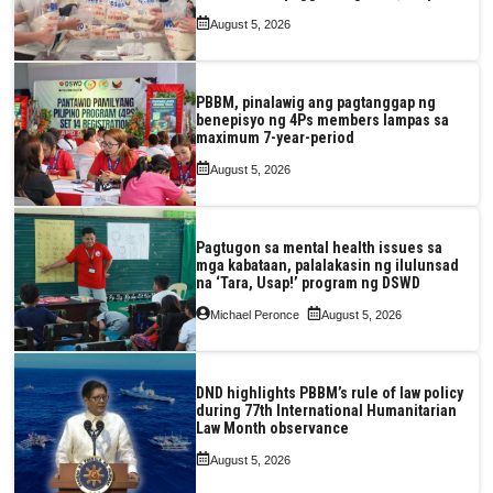
August 5, 2026
PBBM, pinalawig ang pagtanggap ng
benepisyo ng 4Ps members lampas sa
maximum 7-year-period
August 5, 2026
Pagtugon sa mental health issues sa
mga kabataan, palalakasin ng ilulunsad
na ‘Tara, Usap!’ program ng DSWD
Michael Peronce
August 5, 2026
DND highlights PBBM’s rule of law policy
during 77th International Humanitarian
Law Month observance
August 5, 2026