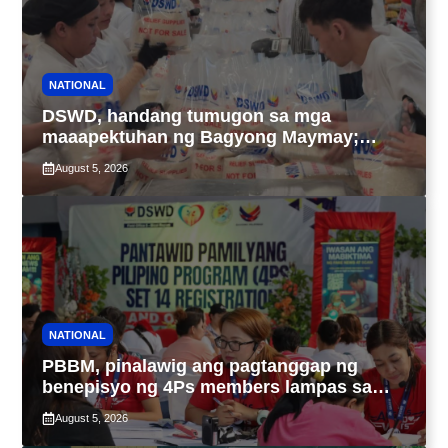
NATIONAL
DSWD, handang tumugon sa mga
maaapektuhan ng Bagyong Maymay;
araw-araw na paggawa ng FFPs, tiniyak
August 5, 2026
NATIONAL
PBBM, pinalawig ang pagtanggap ng
benepisyo ng 4Ps members lampas sa
maximum 7-year-period
August 5, 2026