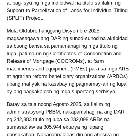
at pag-isyu ng mga indibidwal na titulo sa ilalim ng
Support to Parcelization of Lands for Individual Titling
(SPLIT) Project.
Mula Oktubre hanggang Disyembre 2025,
magsasagawa ang DAR ng sunod-sunod na aktibidad
sa buong bansa sa pamamahagi ng mga titulo ng
lupa, pati na rin ng Certificates of Condonation and
Release of Mortgage (COCROMs), at farm
machineries and equipment (FMEs) para sa mga ARB
at agrarian reform beneficiary organizations (ARBOs)
upang matiyak na kasabay ng pagmamay-ari ng lupa
ay ang pagkakaloob ng mga suportang serbisyo.
Batay sa tala noong Agosto 2025, sa ilalim ng
administrasyong PBBM, nakapamahagi na ang DAR
ng 242,883 titulo ng lupa sa 232,098 ARBs na
sumasaklaw sa 305,944 ektarya ng lupang
pansakahan. Nakapagpalabas din ang ahesiya ng