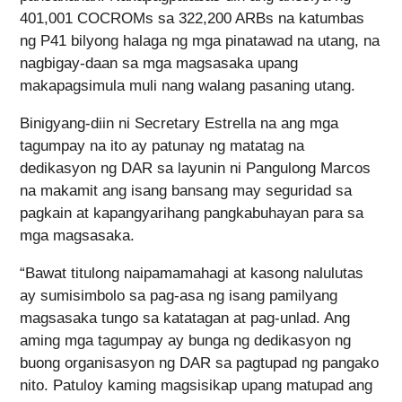
401,001 COCROMs sa 322,200 ARBs na katumbas
ng P41 bilyong halaga ng mga pinatawad na utang, na
nagbigay-daan sa mga magsasaka upang
makapagsimula muli nang walang pasaning utang.
Binigyang-diin ni Secretary Estrella na ang mga
tagumpay na ito ay patunay ng matatag na
dedikasyon ng DAR sa layunin ni Pangulong Marcos
na makamit ang isang bansang may seguridad sa
pagkain at kapangyarihang pangkabuhayan para sa
mga magsasaka.
“Bawat titulong naipamamahagi at kasong nalulutas
ay sumisimbolo sa pag-asa ng isang pamilyang
magsasaka tungo sa katatagan at pag-unlad. Ang
aming mga tagumpay ay bunga ng dedikasyon ng
buong organisasyon ng DAR sa pagtupad ng pangako
nito. Patuloy kaming magsisikap upang matupad ang