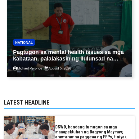
NATIONAL
Pagtugon sa mental health issues sa mga
kabataan, palalakasin ng ilulunsad na
‘Tara, Usap!’ program ng DSWD
Michael Peronce
August 5, 2026
LATEST HEADLINE
DSWD, handang tumugon sa mga
maaapektuhan ng Bagyong Maymay;
araw-araw na paggawa ng FFPs, tiniyak