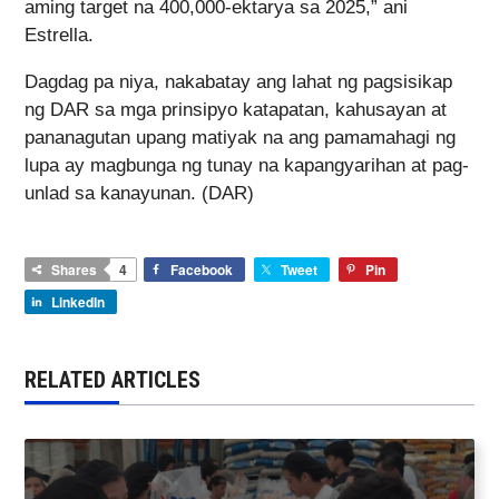
aming target na 400,000-ektarya sa 2025,” ani
Estrella.
Dagdag pa niya, nakabatay ang lahat ng pagsisikap
ng DAR sa mga prinsipyo katapatan, kahusayan at
pananagutan upang matiyak na ang pamamahagi ng
lupa ay magbunga ng tunay na kapangyarihan at pag-
unlad sa kanayunan. (DAR)
Shares
4
Facebook
Tweet
Pin
LinkedIn
RELATED ARTICLES