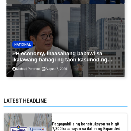
NATIONAL
PH economy, inaasahang babawi sa
ikalawang bahagi ng taon kasunod ng
2.3% GDP dulot ng Middle East war,
Michael Peronce
August 7, 2026
pagkaantala ng public construction
LATEST HEADLINE
Pagpapabilis ng konstruksyon sa higit
7,300 kabahayan sa ilalim ng Expanded