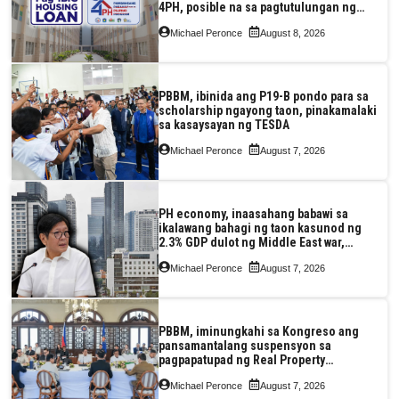
4PH, posible na sa pagtutulungan ng
Pag-IBIG at P.A. Alvarez
Michael Peronce
August 8, 2026
PBBM, ibinida ang P19-B pondo para sa
scholarship ngayong taon, pinakamalaki
sa kasaysayan ng TESDA
Michael Peronce
August 7, 2026
PH economy, inaasahang babawi sa
ikalawang bahagi ng taon kasunod ng
2.3% GDP dulot ng Middle East war,
pagkaantala ng public construction
Michael Peronce
August 7, 2026
PBBM, iminungkahi sa Kongreso ang
pansamantalang suspensyon sa
pagpapatupad ng Real Property
Valuation and Assessment Reform Act
Michael Peronce
August 7, 2026