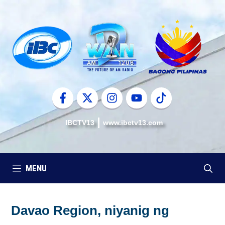
Skip
to
content
IBCTV13
www.ibctv13.com
MENU
Davao Region, niyanig ng