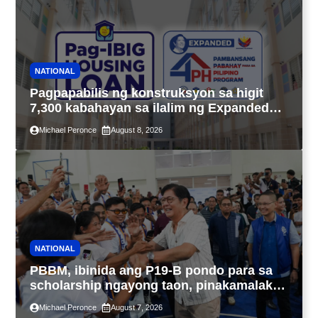
NATIONAL
Pagpapabilis ng konstruksyon sa higit
7,300 kabahayan sa ilalim ng Expanded
4PH, posible na sa pagtutulungan ng Pag-
Michael Peronce
August 8, 2026
IBIG at P.A. Alvarez
NATIONAL
PBBM, ibinida ang P19-B pondo para sa
scholarship ngayong taon, pinakamalaki
sa kasaysayan ng TESDA
Michael Peronce
August 7, 2026