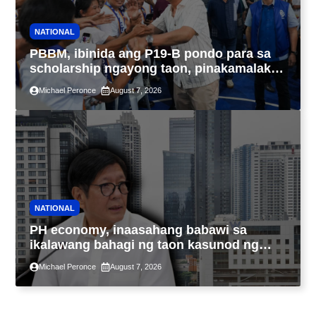
NATIONAL
PBBM, ibinida ang P19-B pondo para sa
scholarship ngayong taon, pinakamalaki
sa kasaysayan ng TESDA
Michael Peronce
August 7, 2026
NATIONAL
PH economy, inaasahang babawi sa
ikalawang bahagi ng taon kasunod ng
2.3% GDP dulot ng Middle East war,
Michael Peronce
August 7, 2026
pagkaantala ng public construction