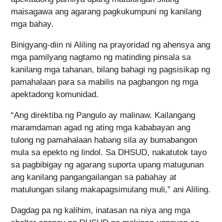
maisagawa ang agarang pagkukumpuni ng kanilang
mga bahay.
Binigyang-diin ni Aliling na prayoridad ng ahensya ang
mga pamilyang nagtamo ng matinding pinsala sa
kanilang mga tahanan, bilang bahagi ng pagsisikap ng
pamahalaan para sa mabilis na pagbangon ng mga
apektadong komunidad.
“Ang direktiba ng Pangulo ay malinaw. Kailangang
maramdaman agad ng ating mga kababayan ang
tulong ng pamahalaan habang sila ay bumabangon
mula sa epekto ng lindol. Sa DHSUD, nakatutok tayo
sa pagbibigay ng agarang suporta upang matugunan
ang kanilang pangangailangan sa pabahay at
matulungan silang makapagsimulang muli,” ani Aliling.
Dagdag pa ng kalihim, inatasan na niya ang mga