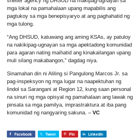
shelter agency ng DHSUD na makipag-ugnayan sa
mga lokal na pamahalaan upang mapabilis ang
pagtukoy sa mga benepisyaryo at ang paghahatid ng
mga tulong.
“Ang DHSUD, katuwang ang aming KSAs, ay patuloy
na nakikipag-ugnayan sa mga apektadong komunidad
para agaran nating maihatid ang kinakailangan upang
muli silang makabangon,” dagdag niya.
Sinamahan din ni Aliling si Pangulong Marcos Jr. sa
pag-inspeksyon ng mga lugar na naapektuhan ng
lindol sa Sarangani at Region 12, kung saan personal
na sinuri ng mga opisyal ng pamahalaan ang lawak ng
pinsala sa mga pamilya, imprastraktura at iba pang
komunidad ng nangyaring sakuna. –
VC
Facebook
Tweet
Pin
LinkedIn