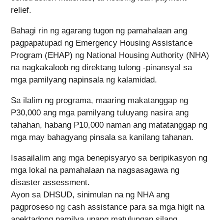
relief.
Bahagi rin ng agarang tugon ng pamahalaan ang
pagpapatupad ng Emergency Housing Assistance
Program (EHAP) ng National Housing Authority (NHA)
na nagkakaloob ng direktang tulong -pinansyal sa
mga pamilyang napinsala ng kalamidad.
Sa ilalim ng programa, maaring makatanggap ng
P30,000 ang mga pamilyang tuluyang nasira ang
tahahan, habang P10,000 naman ang matatanggap ng
mga may bahagyang pinsala sa kanilang tahanan.
Isasailalim ang mga benepisyaryo sa beripikasyon ng
mga lokal na pamahalaan na nagsasagawa ng
disaster assessment.
Ayon sa DHSUD, sinimulan na ng NHA ang
pagproseso ng cash assistance para sa mga higit na
apektadong pamilya upang matulungan silang