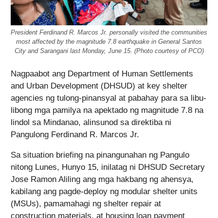
President Ferdinand R. Marcos Jr. personally visited the communities
most affected by the magnitude 7.8 earthquake in General Santos
City and Sarangani last Monday, June 15. (Photo courtesy of PCO)
Nagpaabot ang Department of Human Settlements
and Urban Development (DHSUD) at key shelter
agencies ng tulong-pinansyal at pabahay para sa libu-
libong mga pamilya na apektado ng magnitude 7.8 na
lindol sa Mindanao, alinsunod sa direktiba ni
Pangulong Ferdinand R. Marcos Jr.
Sa situation briefing na pinangunahan ng Pangulo
nitong Lunes, Hunyo 15, inilatag ni DHSUD Secretary
Jose Ramon Aliling ang mga hakbang ng ahensya,
kabilang ang pagde-deploy ng modular shelter units
(MSUs), pamamahagi ng shelter repair at
construction materials, at housing loan payment