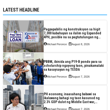
LATEST HEADLINE
Pagpapabilis ng konstruksyon sa higit
7,300 kabahayan sa ilalim ng Expanded
4PH, posible na sa pagtutulungan ng
Pag-IBIG at P.A. Alvarez
Michael Peronce
August 8, 2026
PBBM, ibinida ang P19-B pondo para sa
scholarship ngayong taon, pinakamalaki
sa kasaysayan ng TESDA
Michael Peronce
August 7, 2026
PH economy, inaasahang babawi sa
ikalawang bahagi ng taon kasunod ng
2.3% GDP dulot ng Middle East war,
pagkaantala ng public construction
Michael Peronce
August 7, 2026