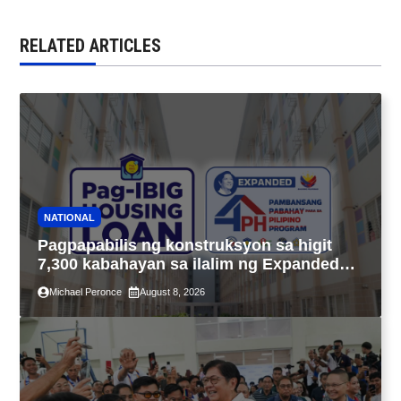
RELATED ARTICLES
NATIONAL
Pagpapabilis ng konstruksyon sa higit
7,300 kabahayan sa ilalim ng Expanded
4PH, posible na sa pagtutulungan ng Pag-
Michael Peronce
August 8, 2026
IBIG at P.A. Alvarez