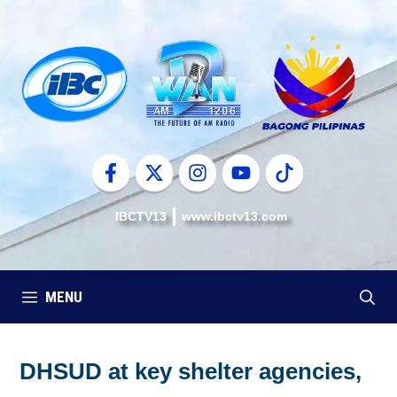
Skip
to
content
IBCTV13
www.ibctv13.com
MENU
DHSUD at key shelter agencies,