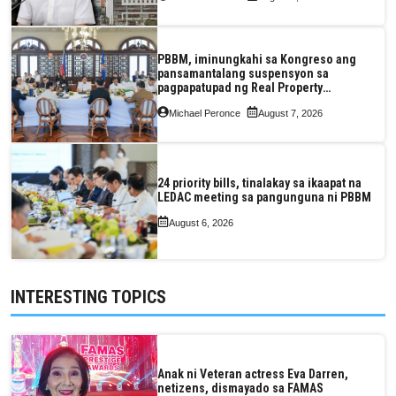
PBBM, iminungkahi sa Kongreso ang
pansamantalang suspensyon sa
pagpapatupad ng Real Property
Valuation and Assessment Reform Act
Michael Peronce
August 7, 2026
24 priority bills, tinalakay sa ikaapat na
LEDAC meeting sa pangunguna ni PBBM
August 6, 2026
INTERESTING TOPICS
Anak ni Veteran actress Eva Darren,
netizens, dismayado sa FAMAS