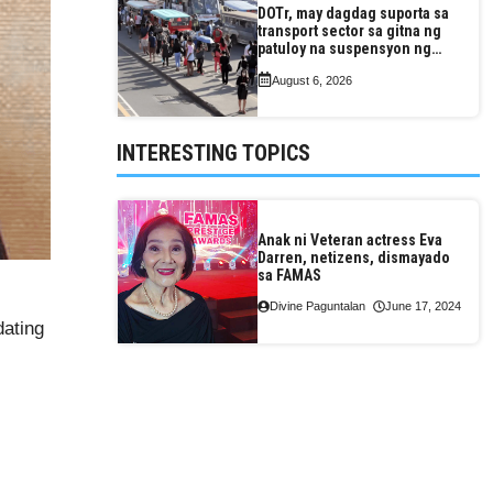
DOTr, may dagdag suporta sa
transport sector sa gitna ng
patuloy na suspensyon ng
taas-pasahe
August 6, 2026
INTERESTING TOPICS
Anak ni Veteran actress Eva
Darren, netizens, dismayado
sa FAMAS
Divine Paguntalan
June 17, 2024
dating