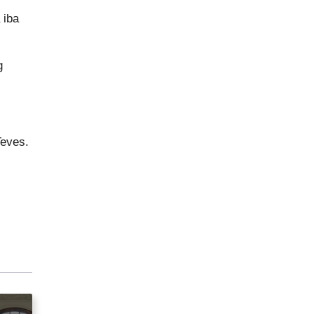
 iba
g
Teves.