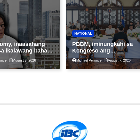
NATIONAL
omy, inaasahang
PBBM, iminungkahi sa
sa ikalawang bahagi
Kongreso ang
 kasunod ng 2.3%
pansamantalang
once
August 7, 2026
Michael Peronce
August 7, 2026
ot ng Middle East
suspensyon sa
kaantala ng public
pagpapatupad ng Real
tion
Property Valuation and
Assessment Reform Act