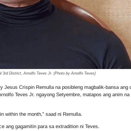
3rd District, Arnolfo Teves Jr. (Photo by Arnolfo Teves)
y Jesus Crispin Remulla na posibleng magbalik-bansa ang 
i Arnolfo Teves Jr. ngayong Setyembre, matapos ang anim na
n within the month,” saad ni Remulla.
ce ang gagamitin para sa extradition ni Teves.