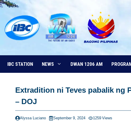
Skip
to
content
IBC STATION
NEWS
DWAN 1206 AM
PROGRA
Extradition ni Teves pabalik ng
– DOJ
Alyssa Luciano
September 9, 2024
1259
Views