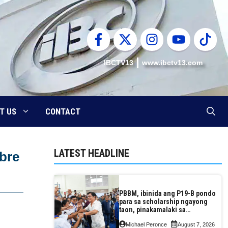
IBCTV13
www.ibctv13.com
T US
CONTACT
LATEST HEADLINE
mbre
PBBM, ibinida ang P19-B pondo
para sa scholarship ngayong
taon, pinakamalaki sa
kasaysayan ng TESDA
Michael Peronce
August 7, 2026