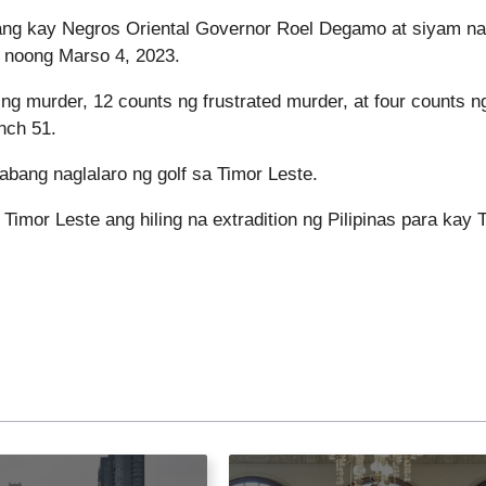
lang kay Negros Oriental Governor Roel Degamo at siyam na
 noong Marso 4, 2023.
g murder, 12 counts ng frustrated murder, at four counts n
nch 51.
bang naglalaro ng golf sa Timor Leste.
imor Leste ang hiling na extradition ng Pilipinas para kay 