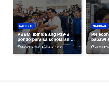
NATIONAL
NATIONAL
PBBM, ibinida ang P19-B
PH econ
pondo para sa scholarship
babawi 
ngayong taon, pinakamalaki
ng taon
Michael Peronce
August 7, 2026
Michael Per
sa kasaysayan ng TESDA
GDP dul
war, pag
construc