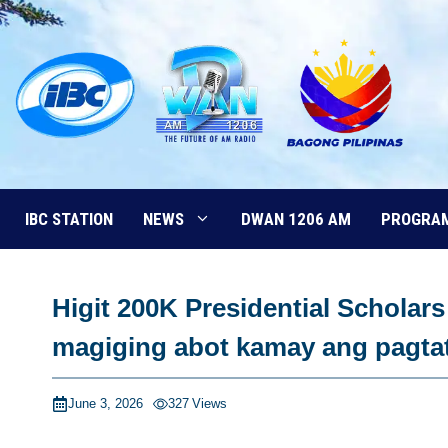
Skip
to
content
IBC STATION
NEWS
DWAN 1206 AM
PROGRA
Higit 200K Presidential Schola
magiging abot kamay ang pagta
June 3, 2026
327
Views