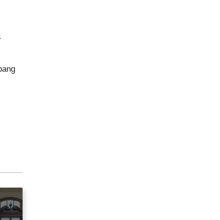
a
pang