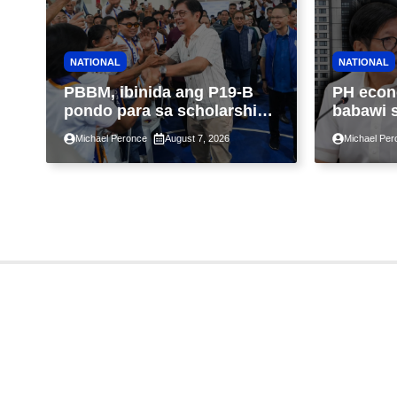
NATIONAL
NATIONAL
PBBM, ibinida ang P19-B
PH econ
pondo para sa scholarship
babawi 
ngayong taon, pinakamalaki
ng taon
Michael Peronce
August 7, 2026
Michael Per
sa kasaysayan ng TESDA
GDP dul
war, pag
construc