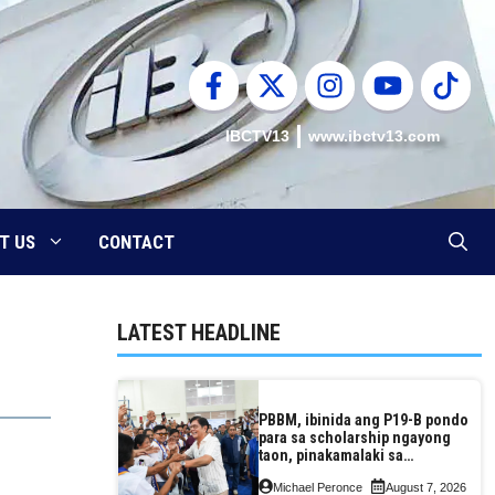
IBCTV13
www.ibctv13.com
T US
CONTACT
LATEST HEADLINE
PBBM, ibinida ang P19-B pondo
para sa scholarship ngayong
taon, pinakamalaki sa
kasaysayan ng TESDA
Michael Peronce
August 7, 2026