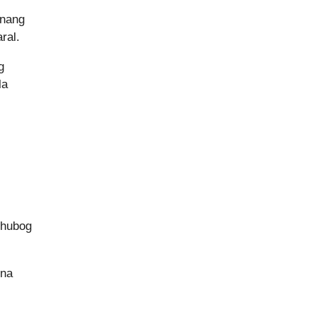
 nang
ral.
g
la
ghubog
 na