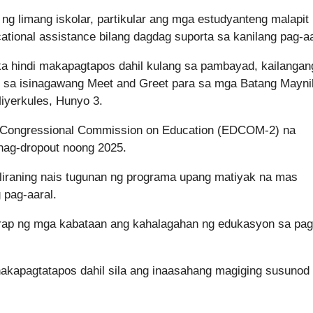
 ng limang iskolar, partikular ang mga estudyanteng malapit
tional assistance bilang dagdag suporta sa kanilang pag-aa
aka hindi makapagtapos dahil kulang sa pambayad, kailangan
o sa isinagawang Meet and Greet para sa mga Batang Mayni
iyerkules, Hunyo 3.
d Congressional Commission on Education (EDCOM-2) na
nag-dropout noong 2025.
liraning nais tugunan ng programa upang matiyak na mas
 pag-aaral.
harap ng mga kabataan ang kahalagahan ng edukasyon sa pa
kapagtatapos dahil sila ang inaasahang magiging susunod