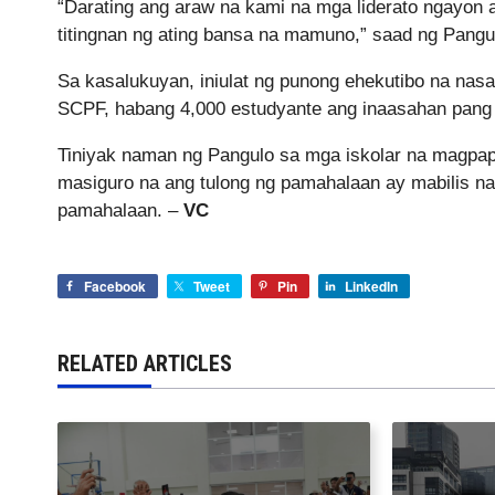
“Darating ang araw na kami na mga liderato ngayon
titingnan ng ating bansa na mamuno,” saad ng Pangul
Sa kasalukuyan, iniulat ng punong ehekutibo na nas
SCPF, habang 4,000 estudyante ang inaasahan pang 
Tiniyak naman ng Pangulo sa mga iskolar na magpa
masiguro na ang tulong ng pamahalaan ay mabilis na
pamahalaan. –
VC
Facebook
Tweet
Pin
LinkedIn
RELATED ARTICLES