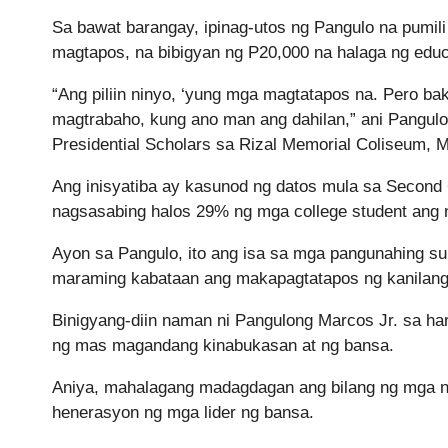
Sa bawat barangay, ipinag-utos ng Pangulo na pumili
magtapos, na bibigyan ng P20,000 na halaga ng educa
“Ang piliin ninyo, ‘yung mga magtatapos na. Pero b
magtrabaho, kung ano man ang dahilan,” ani Pangul
Presidential Scholars sa Rizal Memorial Coliseum, M
Ang inisyatiba ay kasunod ng datos mula sa Secon
nagsasabing halos 29% ng mga college student ang 
Ayon sa Pangulo, ito ang isa sa mga pangunahing su
maraming kabataan ang makapagtatapos ng kanilang
Binigyang-diin naman ni Pangulong Marcos Jr. sa 
ng mas magandang kinabukasan at ng bansa.
Aniya, mahalagang madagdagan ang bilang ng mga na
henerasyon ng mga lider ng bansa.