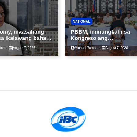
NATIONAL
omy, inaasahang
PBBM, iminungkahi sa
sa ikalawang bahagi
Kongreso ang
 kasunod ng 2.3%
pansamantalang
once
August 7, 2026
Michael Peronce
August 7, 2026
ot ng Middle East
suspensyon sa
kaantala ng public
pagpapatupad ng Real
tion
Property Valuation and
Assessment Reform Act