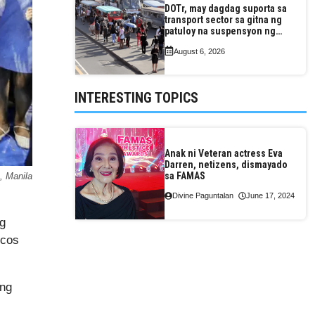
DOTr, may dagdag suporta sa
transport sector sa gitna ng
patuloy na suspensyon ng
taas-pasahe
August 6, 2026
INTERESTING TOPICS
Anak ni Veteran actress Eva
Darren, netizens, dismayado
sa FAMAS
, Manila
Divine Paguntalan
June 17, 2024
g
rcos
ung