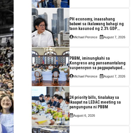
PH economy, inaasahang
babawi sa ikalawang bahagi ng
taon kasunod ng 2.3% GDP
dulot ng Middle East war,
Michael Peronce
August 7, 2026
pagkaantala ng public
construction
PBBM, iminungkahi sa
Kongreso ang pansamantalang
suspensyon sa pagpapatupad
ng Real Property Valuation and
Michael Peronce
August 7, 2026
Assessment Reform Act
24 priority bills, tinalakay sa
ikaapat na LEDAC meeting sa
pangunguna ni PBBM
August 6, 2026