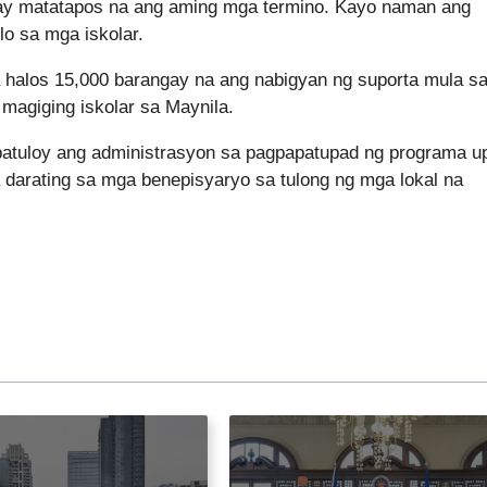
 ay matatapos na ang aming mga termino. Kayo naman ang
o sa mga iskolar.
a halos 15,000 barangay na ang nabigyan ng suporta mula s
magiging iskolar sa Maynila.
patuloy ang administrasyon sa pagpapatupad ng programa u
 darating sa mga benepisyaryo sa tulong ng mga lokal na