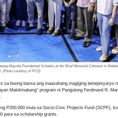
atang Maynila Presidential Scholars at the Rizal Memorial Coliseum in Malate
3. (Photo courtesy of PCO)
ys sa buong bansa ang inaasahang magiging benepisyaryo n
Bayan Makikinabang” program ni Pangulong Ferdinand R. Ma
.
 ng P200,000 mula sa Socio-Civic Projects Fund (SCPF), k
0 para sa scholarship grants.