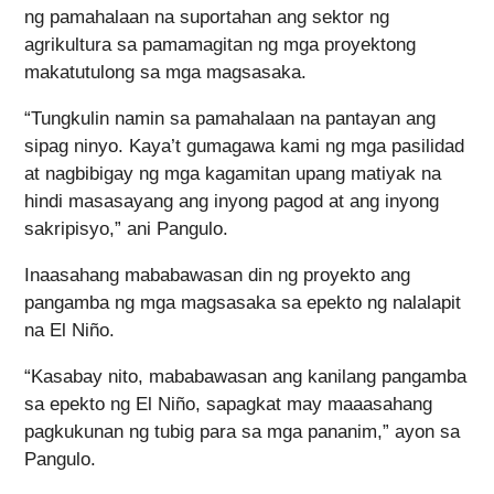
ng pamahalaan na suportahan ang sektor ng
agrikultura sa pamamagitan ng mga proyektong
makatutulong sa mga magsasaka.
“Tungkulin namin sa pamahalaan na pantayan ang
sipag ninyo. Kaya’t gumagawa kami ng mga pasilidad
at nagbibigay ng mga kagamitan upang matiyak na
hindi masasayang ang inyong pagod at ang inyong
sakripisyo,” ani Pangulo.
Inaasahang mababawasan din ng proyekto ang
pangamba ng mga magsasaka sa epekto ng nalalapit
na El Niño.
“Kasabay nito, mababawasan ang kanilang pangamba
sa epekto ng El Niño, sapagkat may maaasahang
pagkukunan ng tubig para sa mga pananim,” ayon sa
Pangulo.