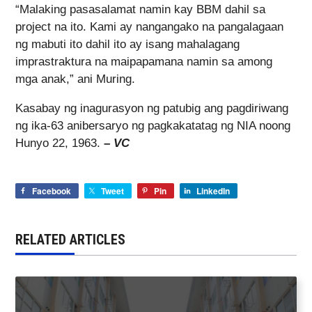
“Malaking pasasalamat namin kay BBM dahil sa
project na ito. Kami ay nangangako na pangalagaan
ng mabuti ito dahil ito ay isang mahalagang
imprastraktura na maipapamana namin sa among
mga anak,” ani Muring.
Kasabay ng inagurasyon ng patubig ang pagdiriwang
ng ika-63 anibersaryo ng pagkakatatag ng NIA noong
Hunyo 22, 1963.
–
VC
Facebook
Tweet
Pin
LinkedIn
RELATED ARTICLES