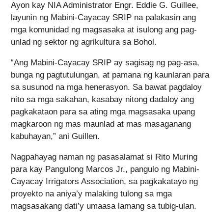
Ayon kay NIA Administrator Engr. Eddie G. Guillee,
layunin ng Mabini-Cayacay SRIP na palakasin ang
mga komunidad ng magsasaka at isulong ang pag-
unlad ng sektor ng agrikultura sa Bohol.
“Ang Mabini-Cayacay SRIP ay sagisag ng pag-asa,
bunga ng pagtutulungan, at pamana ng kaunlaran para
sa susunod na mga henerasyon. Sa bawat pagdaloy
nito sa mga sakahan, kasabay nitong dadaloy ang
pagkakataon para sa ating mga magsasaka upang
magkaroon ng mas maunlad at mas masaganang
kabuhayan,” ani Guillen.
Nagpahayag naman ng pasasalamat si Rito Muring
para kay Pangulong Marcos Jr., pangulo ng Mabini-
Cayacay Irrigators Association, sa pagkakatayo ng
proyekto na aniya’y malaking tulong sa mga
magsasakang dati’y umaasa lamang sa tubig-ulan.