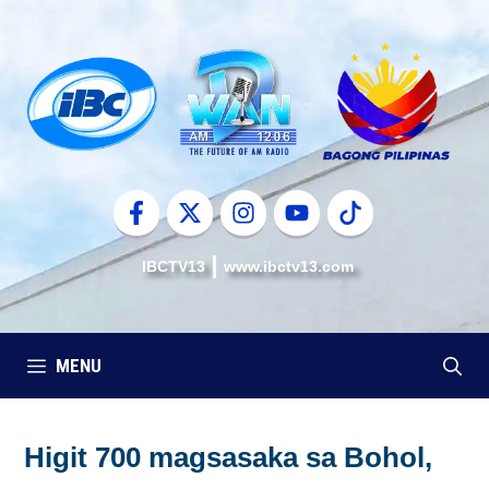
Skip
to
content
IBCTV13
www.ibctv13.com
MENU
Higit 700 magsasaka sa Bohol,