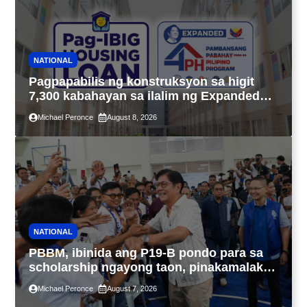
NATIONAL
Pagpapabilis ng konstruksyon sa higit
7,300 kabahayan sa ilalim ng Expanded
4PH, posible na sa pagtutulungan ng Pag-
Michael Peronce
August 8, 2026
IBIG at P.A. Alvarez
NATIONAL
PBBM, ibinida ang P19-B pondo para sa
scholarship ngayong taon, pinakamalaki
sa kasaysayan ng TESDA
Michael Peronce
August 7, 2026