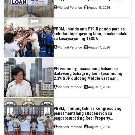
Pag-IBIG at P.A. Alvarez
Michael Peronce
August 8, 2026
PBBM, ibinida ang P19-B pondo para sa
scholarship ngayong taon, pinakamalaki
sa kasaysayan ng TESDA
Michael Peronce
August 7, 2026
PH economy, inaasahang babawi sa
ikalawang bahagi ng taon kasunod ng
2.3% GDP dulot ng Middle East war,
pagkaantala ng public construction
Michael Peronce
August 7, 2026
PBBM, iminungkahi sa Kongreso ang
pansamantalang suspensyon sa
pagpapatupad ng Real Property
Valuation and Assessment Reform Act
Michael Peronce
August 7, 2026