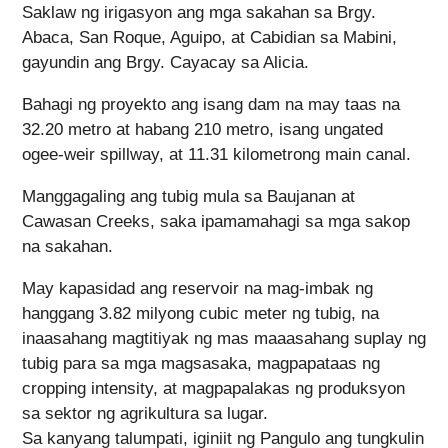
Saklaw ng irigasyon ang mga sakahan sa Brgy.
Abaca, San Roque, Aguipo, at Cabidian sa Mabini,
gayundin ang Brgy. Cayacay sa Alicia.
Bahagi ng proyekto ang isang dam na may taas na
32.20 metro at habang 210 metro, isang ungated
ogee-weir spillway, at 11.31 kilometrong main canal.
Manggagaling ang tubig mula sa Baujanan at
Cawasan Creeks, saka ipamamahagi sa mga sakop
na sakahan.
May kapasidad ang reservoir na mag-imbak ng
hanggang 3.82 milyong cubic meter ng tubig, na
inaasahang magtitiyak ng mas maaasahang suplay ng
tubig para sa mga magsasaka, magpapataas ng
cropping intensity, at magpapalakas ng produksyon
sa sektor ng agrikultura sa lugar.
Sa kanyang talumpati, iginiit ng Pangulo ang tungkulin