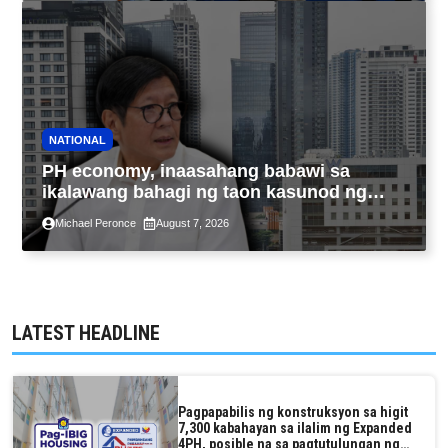
NATIONAL
PH economy, inaasahang babawi sa
ikalawang bahagi ng taon kasunod ng
2.3% GDP dulot ng Middle East war,
Michael Peronce
August 7, 2026
pagkaantala ng public construction
LATEST HEADLINE
Pagpapabilis ng konstruksyon sa higit
7,300 kabahayan sa ilalim ng Expanded
4PH, posible na sa pagtutulungan ng