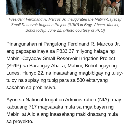
President Ferdinand R. Marcos Jr. inaugurated the Mabini-Cayacay
Small Reservoir Irrigation Project (SRIP) in Brgy. Abaca, Mabini,
Bohol today, June 22. (Photo courtesy of PCO)
Pinangunahan ni Pangulong Ferdinand R. Marcos Jr.
ang pagpapasinaya sa P833.37 milyong halaga ng
Mabini-Cayacay Small Reservoir Irrigation Project
(SRIP) sa Barangay Abaca, Mabini, Bohol ngayong
Lunes, Hunyo 22, na inaasahang magbibigay ng tuluy-
tuloy na suplay ng tubig para sa 530 ektaryang
sakahan sa probinsiya.
Ayon sa National Irrigation Administration (NIA), may
kabuuang 717 magsasaka mula sa mga bayan ng
Mabini at Alicia ang inaasahang makikinabang mula
sa proyekto.