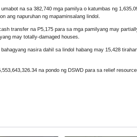
umabot na sa 382,740 mga pamilya o katumbas ng 1,635,0
yon ang napuruhan ng mapaminsalang lindol.
sh transfer na P5,175 para sa mga pamilyang may partiall
yang may totally-damaged houses.
ahagyang nasira dahil sa lindol habang may 15,428 tiraha
,553,643,326.34 na pondo ng DSWD para sa relief resource