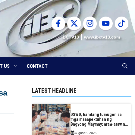
IBCTV13
www.ibctv13.com
T US
CONTACT
LATEST HEADLINE
sa
DSWD, handang tumugon sa
mga maaapektuhan ng
Bagyong Maymay; araw-araw na
paggawa ng FFPs, tiniyak
August 5, 2026