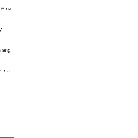
96 na
y-
n ang
s sa