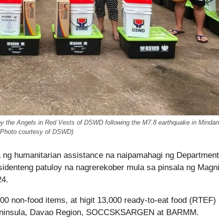
d by the Angels in Red Vests of DSWD following the M7.8 earthquake in Mindan
(Photo courtesy of DSWD)
ng humanitarian assistance na naipamahagi ng Department
denteng patuloy na nagrerekober mula sa pinsala ng Magn
24.
00 non-food items, at higit 13,000 ready-to-eat food (RTEF)
Peninsula, Davao Region, SOCCSKSARGEN at BARMM.