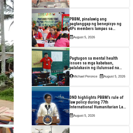
PBBM, pinalawig ang
pagtanggap ng benepisyo ng
4Ps members lampas sa
maximum 7-year-period
August 5, 2026
Pagtugon sa mental health
issues sa mga kabataan,
palalakasin ng ilulunsad na
‘Tara, Usap!’ program ng DSWD
Michael Peronce
August 5, 2026
DND highlights PBBM’s rule of
law policy during 77th
International Humanitarian Law
Month observance
August 5, 2026