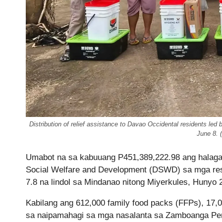
Distribution of relief assistance to Davao Occidental residents le
June 8. 
Umabot na sa kabuuang P451,389,222.98 ang halaga 
Social Welfare and Development (DSWD) sa mga resi
7.8 na lindol sa Mindanao nitong Miyerkules, Hunyo 
Kabilang ang 612,000 family food packs (FFPs), 17,0
sa naipamahagi sa mga nasalanta sa Zamboanga 