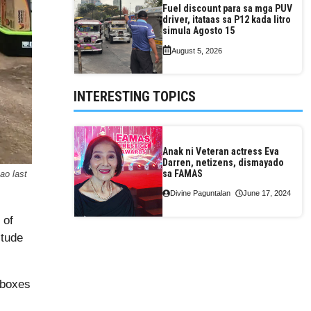
Fuel discount para sa mga PUV
driver, itataas sa P12 kada litro
simula Agosto 15
August 5, 2026
INTERESTING TOPICS
Anak ni Veteran actress Eva
Darren, netizens, dismayado
sa FAMAS
ao last
Divine Paguntalan
June 17, 2024
 of
itude
 boxes