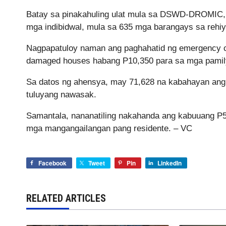
Batay sa pinakahuling ulat mula sa DSWD-DROMIC, 
mga indibidwal, mula sa 635 mga barangays sa rehi
Nagpapatuloy naman ang paghahatid ng emergency ca
damaged houses habang P10,350 para sa mga pamil
Sa datos ng ahensya, may 71,628 na kabahayan ang b
tuluyang nawasak.
Samantala, nananatiling nakahanda ang kabuuang P5
mga mangangailangan pang residente. – VC
Facebook
Tweet
Pin
LinkedIn
RELATED ARTICLES