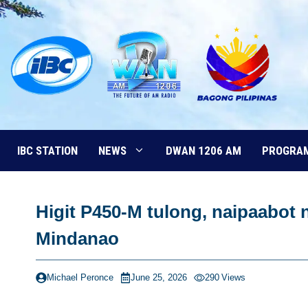
Skip
to
content
IBC STATION
NEWS
DWAN 1206 AM
PROGRA
Higit P450-M tulong, naipaabot
Mindanao
Michael Peronce
June 25, 2026
290
Views