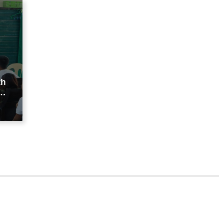
th
na