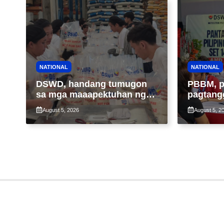
NATIONAL
NATIONAL
DSWD, handang tumugon
PBBM, p
sa mga maaapektuhan ng
pagtang
Bagyong Maymay; araw-
ng 4Ps 
August 5, 2026
August 5, 2
araw na paggawa ng FFPs,
maximum
tiniyak