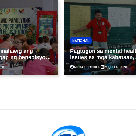
NATIONAL
inalawig ang
Pagtugon sa mental heal
gap ng benepisyo
issues sa mga kabataan,
members lampas sa
palalakasin ng ilulunsad 
026
Michael Peronce
August 5, 2026
 7-year-period
‘Tara, Usap!’ program ng
DSWD