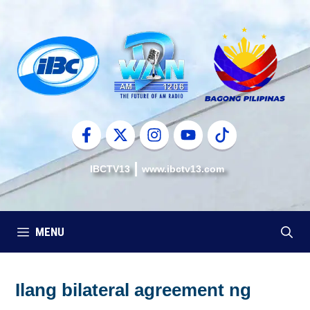
Skip
to
content
IBCTV13
www.ibctv13.com
MENU
Ilang bilateral agreement ng