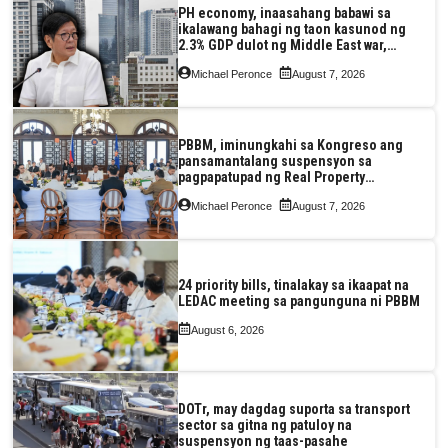
PH economy, inaasahang babawi sa
ikalawang bahagi ng taon kasunod ng
2.3% GDP dulot ng Middle East war,
pagkaantala ng public construction
Michael Peronce
August 7, 2026
PBBM, iminungkahi sa Kongreso ang
pansamantalang suspensyon sa
pagpapatupad ng Real Property
Valuation and Assessment Reform Act
Michael Peronce
August 7, 2026
24 priority bills, tinalakay sa ikaapat na
LEDAC meeting sa pangunguna ni PBBM
August 6, 2026
DOTr, may dagdag suporta sa transport
sector sa gitna ng patuloy na
suspensyon ng taas-pasahe