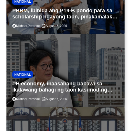
NATIONAL
PBBM, ibinida ang P19-B pondo para sa
scholarship ngayong taon, pinakamalaki
sa kasaysayan ng TESDA
Michael Peronce
August 7, 2026
NATIONAL
PH economy, inaasahang babawi sa
ikalawang bahagi ng taon kasunod ng
2.3% GDP dulot ng Middle East war,
Michael Peronce
August 7, 2026
pagkaantala ng public construction