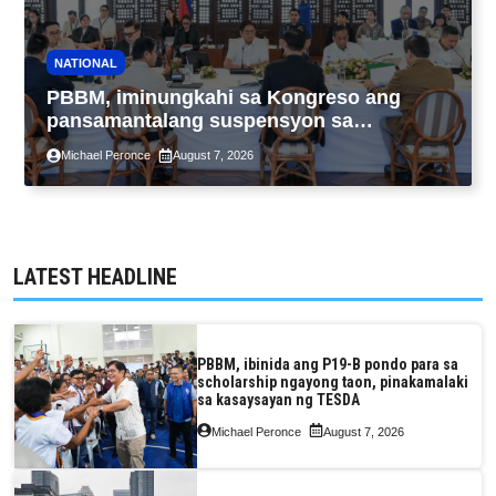
NATIONAL
PBBM, iminungkahi sa Kongreso ang
pansamantalang suspensyon sa
pagpapatupad ng Real Property Valuation
Michael Peronce
August 7, 2026
and Assessment Reform Act
LATEST HEADLINE
PBBM, ibinida ang P19-B pondo para sa
scholarship ngayong taon, pinakamalaki
sa kasaysayan ng TESDA
Michael Peronce
August 7, 2026