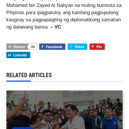
Mohamed bin Zayed Al Nahyan na muling bumisita sa
Pilipinas para ipagpatuloy ang kanilang pagpupulong
kaugnay sa pagpapaigting ng diplomatikong samahan
ng dalawang bansa.
– VC
Shares
36
Facebook
Tweet
Pin
LinkedIn
RELATED ARTICLES